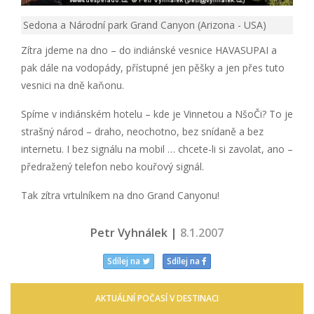
Sedona a Národní park Grand Canyon (Arizona - USA)
Zítra jdeme na dno – do indiánské vesnice HAVASUPAI a
pak dále na vodopády, přístupné jen pěšky a jen přes tuto
vesnici na dně kaňonu.
Spíme v indiánském hotelu – kde je Vinnetou a NšoČi? To je
strašný národ – draho, neochotno, bez snídaně a bez
internetu. I bez signálu na mobil … chcete-li si zavolat, ano –
předražený telefon nebo kouřový signál.
Tak zítra vrtulníkem na dno Grand Canyonu!
Petr Vyhnálek |
8.1.2007
Sdílej na
Sdílej na
AKTUÁLNÍ POČASÍ V DESTINACI