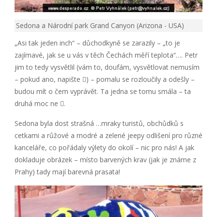
Sedona a Národní park Grand Canyon (Arizona - USA)
„Asi tak jeden inch“ – důchodkyně se zarazily – „to je
zajímavé, jak se u vás v těch Čechách měří teplota“…. Petr
jim to tedy vysvětlil (vám to, doufám, vysvětlovat nemusím
– pokud ano, napište ) – pomalu se rozloučily a odešly –
budou mít o čem vyprávět. Ta jedna se tomu smála – ta
druhá moc ne .
Sedona byla dost strašná …mraky turistů, obchůdků s
cetkami a růžové a modré a zelené jeepy odlišení pro různé
kanceláře, co pořádaly výlety do okolí – nic pro nás! A jak
dokladuje obrázek – místo barvených krav (jak je známe z
Prahy) tady mají barevná prasata!