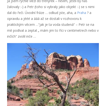
Já jsem rychle vlezl do trenýrek – nevím, jestli by nás
žalovaly :-) a Petr (toho si vybraly jako objekt :-) se s nimi
dal do řeči. Úvodní fráze … odkud jste, aha, a
Praha
? a
opravdu a jééé a ááá až se dostali v rozhovoru k
praktickým věcem …“jak je ta voda studená“ – Petr se na
mě podíval a zeptal „ mám jim to říci v centimetrech nebo v
inčích“ zvolil inče …