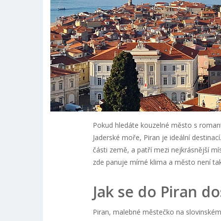
Pokud hledáte kouzelné město s romant
Jaderské moře, Piran je ideální destinac
části země, a patří mezi nejkrásnější mí
zde panuje mírné klima a město není tak
Jak se do Piran do
Piran, malebné městečko na slovinském p