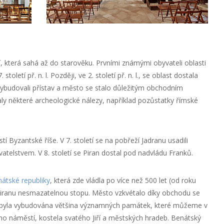
í, která sahá až do starověku. Prvními známými obyvateli oblasti
. století př. n. l. Později, ve 2. století př. n. l., se oblast dostala
ybudovali přístav a město se stalo důležitým obchodním
y některé archeologické nálezy, například pozůstatky římské
í Byzantské říše. V 7. století se na pobřeží Jadranu usadili
vatelstvem. V 8. století se Piran dostal pod nadvládu Franků.
átské republiky
, která zde vládla po více než 500 let (od roku
Piranu nesmazatelnou stopu. Město vzkvétalo díky obchodu se
 byla vybudována většina významných památek, které můžeme v
ho náměstí, kostela svatého Jiří a městských hradeb. Benátský