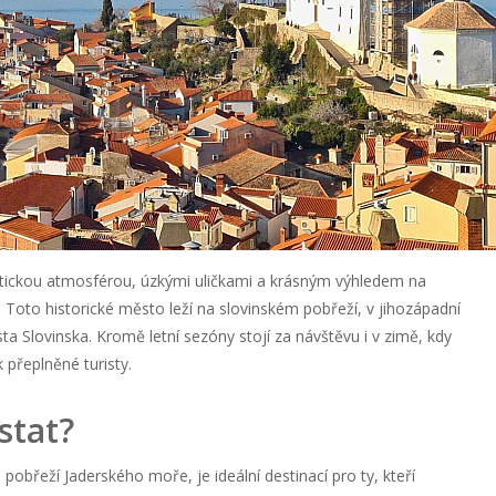
ickou atmosférou, úzkými uličkami a krásným výhledem na
í. Toto historické město leží na slovinském pobřeží, v jihozápadní
sta Slovinska. Kromě letní sezóny stojí za návštěvu i v zimě, kdy
 přeplněné turisty.
stat?
obřeží Jaderského moře, je ideální destinací pro ty, kteří