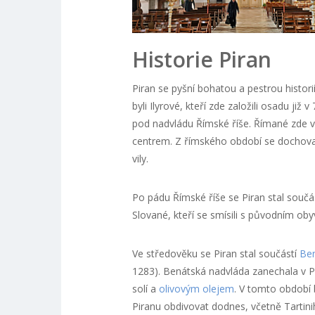
Historie Piran
Piran se pyšní bohatou a pestrou histori
byli Ilyrové, kteří zde založili osadu již v 7
pod nadvládu Římské říše. Římané zde v
centrem. Z římského období se dochoval
vily.
Po pádu Římské říše se Piran stal součást
Slované, kteří se smísili s původním oby
Ve středověku se Piran stal součástí
Ben
1283). Benátská nadvláda zanechala v 
solí a
olivovým olejem
. V tomto období
Piranu obdivovat dodnes, včetně Tartini