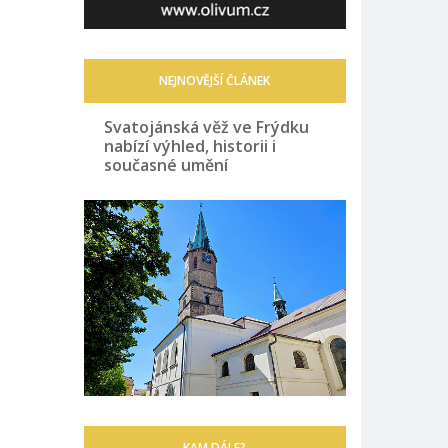
NEJNOVĚJŠÍ ČLÁNEK
Svatojánská věž ve Frýdku
nabízí výhled, historii i
současné umění
KAM DÁLE?