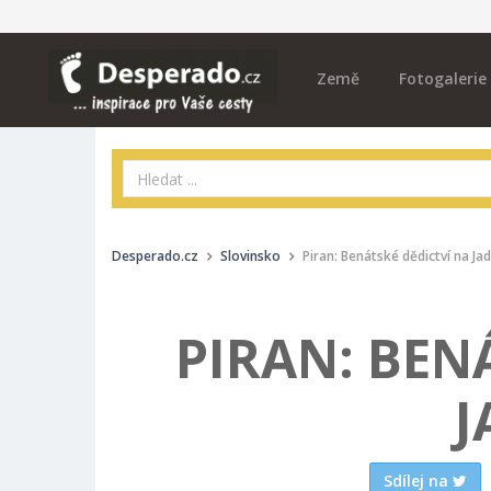
Země
Fotogalerie
Desperado.cz
Slovinsko
Piran: Benátské dědictví na Ja
PIRAN: BEN
J
Sdílej na