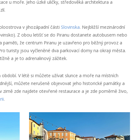
axace u moře. Jeho úzké uličky, středověká architektura a
lí.
oloostrova v jihozápadní části
Slovinska
. Nejbližší mezinárodní
 (Slovinsko). Z obou letišť se do Piranu dostanete autobusem nebo
a paměti, že centrum Piranu je uzavřeno pro běžný provoz a
Pro turisty jsou vyčleněné dva parkovací domy na okraji města.
žně a je to adrenalinový zážitek.
období. V létě si můžete užívat slunce a moře na místních
lidnější, můžete nerušeně objevovat jeho historické památky a
 v zimě zde najdete otevřené restaurace a je zde poměrně živo,
rii
.