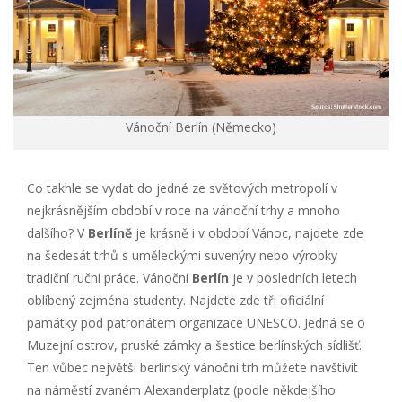
Vánoční Berlín (Německo)
Co takhle se vydat do jedné ze světových metropolí v
nejkrásnějším období v roce na vánoční trhy a mnoho
dalšího? V
Berlíně
je krásně i v období Vánoc, najdete zde
na šedesát trhů s uměleckými suvenýry nebo výrobky
tradiční ruční práce. Vánoční
Berlín
je v posledních letech
oblíbený zejména studenty. Najdete zde tři oficiální
památky pod patronátem organizace UNESCO. Jedná se o
Muzejní ostrov, pruské zámky a šestice berlínských sídlišť.
Ten vůbec největší berlínský vánoční trh můžete navštívit
na náměstí zvaném Alexanderplatz (podle někdejšího