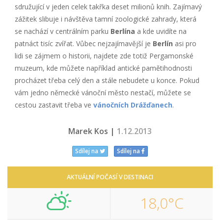
sdružující v jeden celek takřka deset milionů knih. Zajímavý
zážitek slibuje i návštěva tamní zoologické zahrady, která
se nachází v centrálním parku
Berlína
a kde uvidíte na
patnáct tisíc zvířat. Vůbec nejzajímavější je
Berlín
asi pro
lidi se zájmem o historii, najdete zde totiž Pergamonské
muzeum, kde můžete například antické pamětihodnosti
procházet třeba celý den a stále nebudete u konce. Pokud
vám jedno německé vánoční město nestačí, můžete se
cestou zastavit třeba ve
vánočních Drážďanech
.
Marek Kos |
1.12.2013
Sdílej na
Sdílej na
AKTUÁLNÍ POČASÍ V DESTINACI
18,0°C