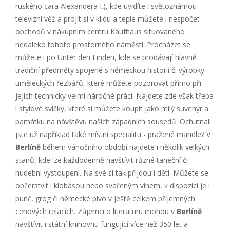
ruského cara Alexandera I.), kde uvidíte i světoznámou
televizní věž a projít si v klidu a teple můžete i nespočet
obchodů v nákupním centru Kaufhaus situovaného
nedaleko tohoto prostorného náměstí. Procházet se
můžete i po Unter den Linden, kde se prodávají hlavně
tradiční předměty spojené s německou historií či výrobky
uměleckých řezbářů, které můžete pozorovat přímo při
jejich technicky velmi náročné práci. Najdete zde však třeba
i stylové svíčky, které si můžete koupit jako milý suvenýr a
památku na návštěvu našich západních sousedů. Ochutnali
jste už například také místní specialitu - pražené mandle? V
Berlíně
během vánočního období najdete i několik velkých
stanů, kde lze každodenně navštívit různé taneční či
hudební vystoupení. Na své si tak přijdou i děti. Můžete se
občerstvit i klobásou nebo svařeným vínem, k dispozici je i
punč, grog či německé pivo v ještě celkem příjemných
cenových relacích. Zájemci o literaturu mohou v
Berlíně
navštívit i státní knihovnu fungující více než 350 let a