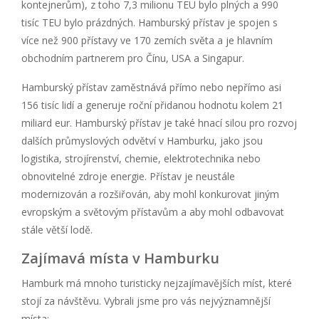
kontejnerům), z toho 7,3 milionu TEU bylo plných a 990
tisíc TEU bylo prázdných. Hamburský přístav je spojen s
více než 900 přístavy ve 170 zemích světa a je hlavním
obchodním partnerem pro Čínu, USA a Singapur.
Hamburský přístav zaměstnává přímo nebo nepřímo asi
156 tisíc lidí a generuje roční přidanou hodnotu kolem 21
miliard eur. Hamburský přístav je také hnací silou pro rozvoj
dalších průmyslových odvětví v Hamburku, jako jsou
logistika, strojírenství, chemie, elektrotechnika nebo
obnovitelné zdroje energie. Přístav je neustále
modernizován a rozšiřován, aby mohl konkurovat jiným
evropským a světovým přístavům a aby mohl odbavovat
stále větší lodě.
Zajímavá místa v Hamburku
Hamburk má mnoho turisticky nejzajímavějších míst, které
stojí za návštěvu. Vybrali jsme pro vás nejvýznamnější
místa: