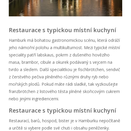
Restaurace s typickou místní kuchyní
Hamburk má bohatou gastronomickou scénu, která odráží
jeho námořní polohu a multikulturnost. Mezi typické místní
speciality patří labskaus, pokrm z dušeného hovězího
masa, brambor, cibule a okurek podávaný s vejcem na
tvrdo a sleďem. Další specialitkou je fischbrötchen, sendvič
z čerstvého pečiva plněného různými druhy ryb nebo
mořských plodů. Pokud máte rádi sladké, tak vyzkoušejte
franzbrötchen z listového těsta plněné skořicovým cukrem
nebo jinými ingrediencemi.
Restaurace s typickou místní kuchyní
Restaurací, barů, hospod, bister je v Hamburku nepočítaně
a určitě si vybere podle své chuti i obsahu peněženky.