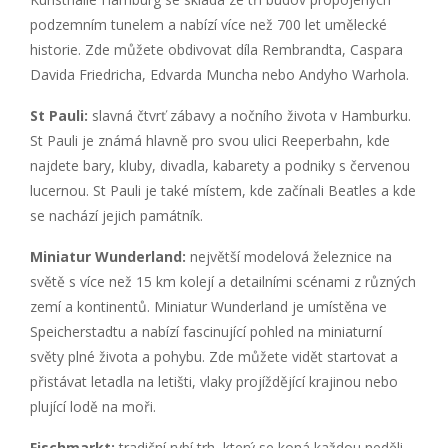
podzemním tunelem a nabízí více než 700 let umělecké
historie. Zde můžete obdivovat díla Rembrandta, Caspara
Davida Friedricha, Edvarda Muncha nebo Andyho Warhola.
St Pauli:
slavná čtvrť zábavy a nočního života v Hamburku.
St Pauli je známá hlavně pro svou ulici Reeperbahn, kde
najdete bary, kluby, divadla, kabarety a podniky s červenou
lucernou. St Pauli je také místem, kde začínali Beatles a kde
se nachází jejich památník.
Miniatur Wunderland:
největší modelová železnice na
světě s více než 15 km kolejí a detailními scénami z různých
zemí a kontinentů. Miniatur Wunderland je umístěna ve
Speicherstadtu a nabízí fascinující pohled na miniaturní
světy plné života a pohybu. Zde můžete vidět startovat a
přistávat letadla na letišti, vlaky projíždějící krajinou nebo
plující lodě na moři.
Fischmarkt:
tradiční rybí trh, který se koná každou neděli