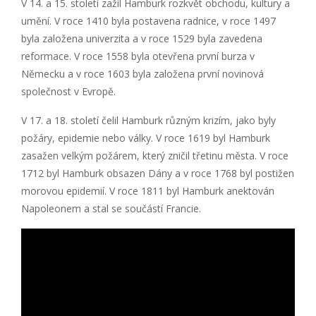
V 14. a 15. století zažil Hamburk rozkvět obchodu, kultury a
umění. V roce 1410 byla postavena radnice, v roce 1497
byla založena univerzita a v roce 1529 byla zavedena
reformace. V roce 1558 byla otevřena první burza v
Německu a v roce 1603 byla založena první novinová
společnost v Evropě.
V 17. a 18. století čelil Hamburk různým krizím, jako byly
požáry, epidemie nebo války. V roce 1619 byl Hamburk
zasažen velkým požárem, který zničil třetinu města. V roce
1712 byl Hamburk obsazen Dány a v roce 1768 byl postižen
morovou epidemií. V roce 1811 byl Hamburk anektován
Napoleonem a stal se součástí Francie.