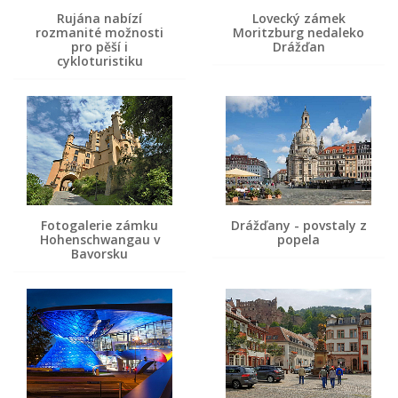
Rujána nabízí
Lovecký zámek
rozmanité možnosti
Moritzburg nedaleko
pro pěší i
Drážďan
cykloturistiku
Fotogalerie zámku
Drážďany - povstaly z
Hohenschwangau v
popela
Bavorsku