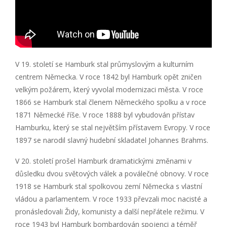
V 19. století se Hamburk stal průmyslovým a kulturním
centrem Německa. V roce 1842 byl Hamburk opět zničen
velkým požárem, který vyvolal modernizaci města. V roce
1866 se Hamburk stal členem Německého spolku a v roce
1871 Německé říše. V roce 1888 byl vybudován přístav
Hamburku, který se stal největším přístavem Evropy. V roce
1897 se narodil slavný hudební skladatel Johannes Brahms.
V 20. století prošel Hamburk dramatickými změnami v
důsledku dvou světových válek a poválečné obnovy. V roce
1918 se Hamburk stal spolkovou zemí Německa s vlastní
vládou a parlamentem. V roce 1933 převzali moc nacisté a
pronásledovali Židy, komunisty a další nepřátele režimu. V
roce 1943 byl Hamburk bombardován spojenci a téměř