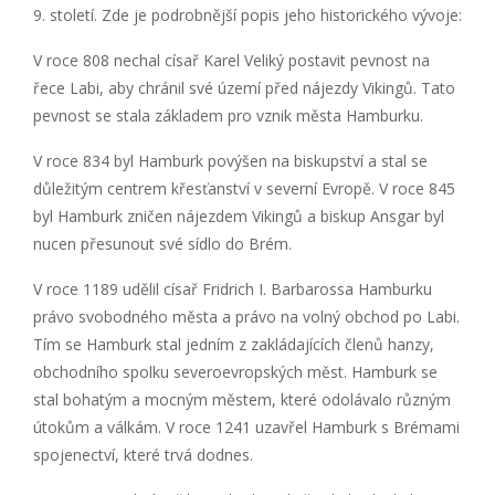
9. století. Zde je podrobnější popis jeho historického vývoje:
V roce 808 nechal císař Karel Veliký postavit pevnost na
řece Labi, aby chránil své území před nájezdy Vikingů. Tato
pevnost se stala základem pro vznik města Hamburku.
V roce 834 byl Hamburk povýšen na biskupství a stal se
důležitým centrem křesťanství v severní Evropě. V roce 845
byl Hamburk zničen nájezdem Vikingů a biskup Ansgar byl
nucen přesunout své sídlo do Brém.
V roce 1189 udělil císař Fridrich I. Barbarossa Hamburku
právo svobodného města a právo na volný obchod po Labi.
Tím se Hamburk stal jedním z zakládajících členů hanzy,
obchodního spolku severoevropských měst. Hamburk se
stal bohatým a mocným městem, které odolávalo různým
útokům a válkám. V roce 1241 uzavřel Hamburk s Brémami
spojenectví, které trvá dodnes.