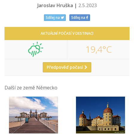
Jaroslav Hruška |
2.5.2023
Sdílej na
Sdílej na
AKTUÁLNÍ POČASÍ V DESTINACI
19,4°C
Předpověď počasí
Další ze země Německo