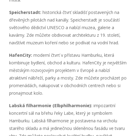
Speicherstadt:
historická čtvrť skladišť postavených na
dřevěných pilotách nad kanály. Speicherstadt je součástí
světového dědictví UNESCO a nabízí muzea, galerie a
kavárny. Zde můžete obdivovat architekturu z 19. století,
navštívit muzeum koření nebo se podívat na vodní hrad.
HafenCity:
moderní čtvrť v přístavu Hamburku, která
kombinuje bydlení, obchod a kulturu. HafenCity je největším
městským rozvojovým projektem v Evropě a nabízí
atraktivní nábřeží, parky a mosty. Zde můžete procházet po
promenádách, nakupovat v obchodních centrech nebo si
pronajmout kolo.
Labská filharmonie (Elbphilharmonie):
impozantní
koncertní sál na břehu řeky Labe, který je symbolem
Hamburku. Labská filharmonie je postavena na vrcholu
starého skladu a má jedinečnou skleněnou fasádu ve tvaru
vlny. Zde můžete poslouchat kvalitní hudbu, navštívit