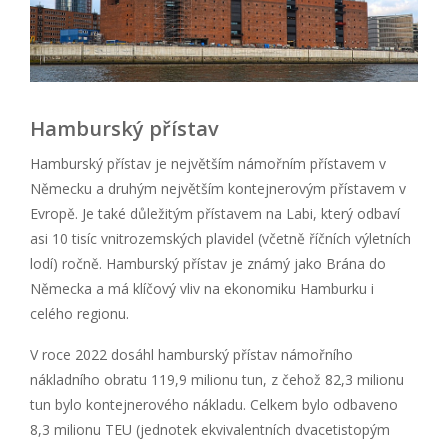
Hamburský přístav
Hamburský přístav je největším námořním přístavem v
Německu a druhým největším kontejnerovým přístavem v
Evropě. Je také důležitým přístavem na Labi, který odbaví
asi 10 tisíc vnitrozemských plavidel (včetně říčních výletních
lodí) ročně. Hamburský přístav je známý jako Brána do
Německa a má klíčový vliv na ekonomiku Hamburku i
celého regionu.
V roce 2022 dosáhl hamburský přístav námořního
nákladního obratu 119,9 milionu tun, z čehož 82,3 milionu
tun bylo kontejnerového nákladu. Celkem bylo odbaveno
8,3 milionu TEU (jednotek ekvivalentních dvacetistopým