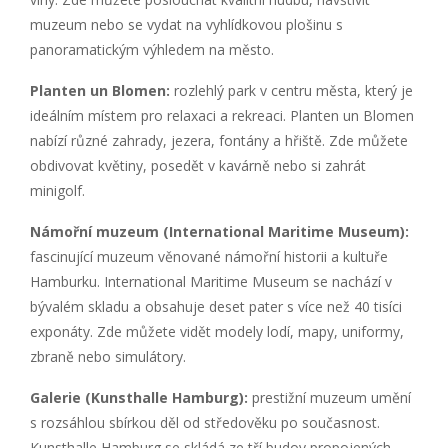
muzeum nebo se vydat na vyhlídkovou plošinu s
panoramatickým výhledem na město.
Planten un Blomen:
rozlehlý park v centru města, který je
ideálním místem pro relaxaci a rekreaci. Planten un Blomen
nabízí různé zahrady, jezera, fontány a hřiště. Zde můžete
obdivovat květiny, posedět v kavárně nebo si zahrát
minigolf.
Námořní muzeum (International Maritime Museum):
fascinující muzeum věnované námořní historii a kultuře
Hamburku. International Maritime Museum se nachází v
bývalém skladu a obsahuje deset pater s více než 40 tisíci
exponáty. Zde můžete vidět modely lodí, mapy, uniformy,
zbraně nebo simulátory.
Galerie (Kunsthalle Hamburg):
prestižní muzeum umění
s rozsáhlou sbírkou děl od středověku po současnost.
Kunsthalle Hamburg se skládá ze tří budov propojených