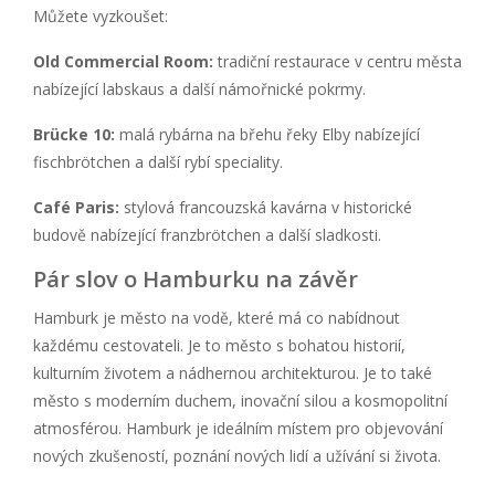
Můžete vyzkoušet:
Old Commercial Room:
tradiční restaurace v centru města
nabízející labskaus a další námořnické pokrmy.
Brücke 10:
malá rybárna na břehu řeky Elby nabízející
fischbrötchen a další rybí speciality.
Café Paris:
stylová francouzská kavárna v historické
budově nabízející franzbrötchen a další sladkosti.
Pár slov o Hamburku na závěr
Hamburk je město na vodě, které má co nabídnout
každému cestovateli. Je to město s bohatou historií,
kulturním životem a nádhernou architekturou. Je to také
město s moderním duchem, inovační silou a kosmopolitní
atmosférou. Hamburk je ideálním místem pro objevování
nových zkušeností, poznání nových lidí a užívání si života.