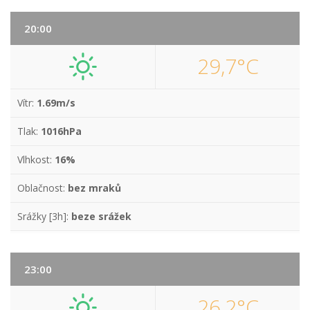
20:00
29,7°C
Vítr:
1.69m/s
Tlak:
1016hPa
Vlhkost:
16%
Oblačnost:
bez mraků
Srážky [3h]:
beze srážek
23:00
26,2°C