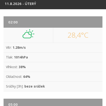
11.8.2026 - ÚTERÝ
02:00
28,4°C
Vítr:
1.28m/s
Tlak:
1014hPa
Vlhkost:
38%
Oblačnost:
64%
Srážky [3h]:
beze srážek
05:00