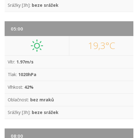
Srážky [3h]:
beze srážek
05:00
19,3°C
Vítr:
1.97m/s
Tlak:
1020hPa
Vlhkost:
42%
Oblačnost:
bez mraků
Srážky [3h]:
beze srážek
08:00