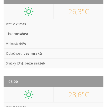
26,3°C
Vítr:
2.29m/s
Tlak:
1014hPa
Vlhkost:
44%
Oblačnost:
bez mraků
Srážky [3h]:
beze srážek
08:00
28,6°C