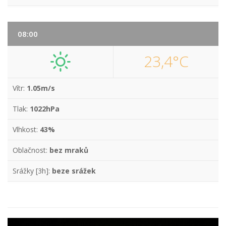
08:00
23,4°C
Vítr:
1.05m/s
Tlak:
1022hPa
Vlhkost:
43%
Oblačnost:
bez mraků
Srážky [3h]:
beze srážek