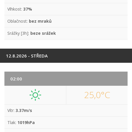
Vlhkost:
37%
Oblačnost:
bez mraků
Srážky [3h]:
beze srážek
12.8.2026 - STŘEDA
02:00
25,0°C
Vítr:
3.37m/s
Tlak:
1019hPa