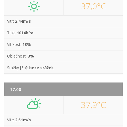
37,0°C
Vítr:
2.44m/s
Tlak:
1014hPa
Vlhkost:
13%
Oblačnost:
3%
Srážky [3h]:
beze srážek
17:00
37,9°C
Vítr:
2.51m/s