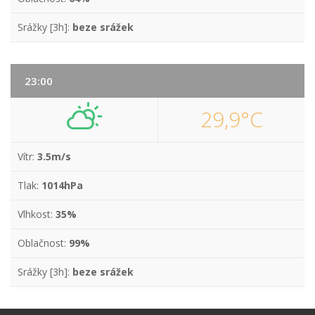
Srážky [3h]:
beze srážek
23:00
29,9°C
Vítr:
3.5m/s
Tlak:
1014hPa
Vlhkost:
35%
Oblačnost:
99%
Srážky [3h]:
beze srážek