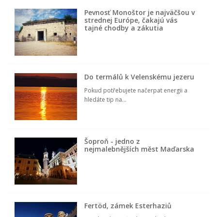
Pevnosť Monoštor je najväčšou v
strednej Európe, čakajú vás
tajné chodby a zákutia
Do termálů k Velenskému jezeru
Pokud potřebujete načerpat energii a
hledáte tip na...
Šoproň - jedno z
nejmalebnějších měst Maďarska
Fertöd, zámek Esterhaziů