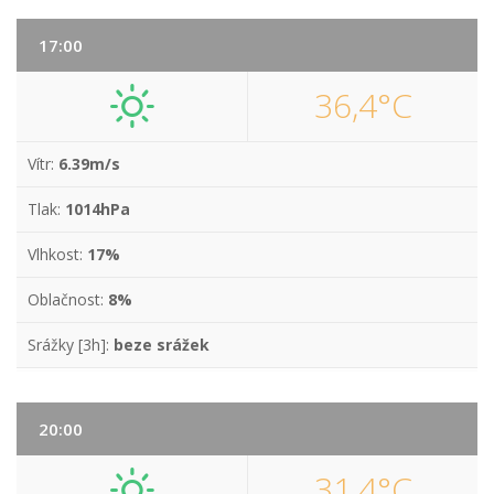
17:00
36,4°C
Vítr:
6.39m/s
Tlak:
1014hPa
Vlhkost:
17%
Oblačnost:
8%
Srážky [3h]:
beze srážek
20:00
31,4°C