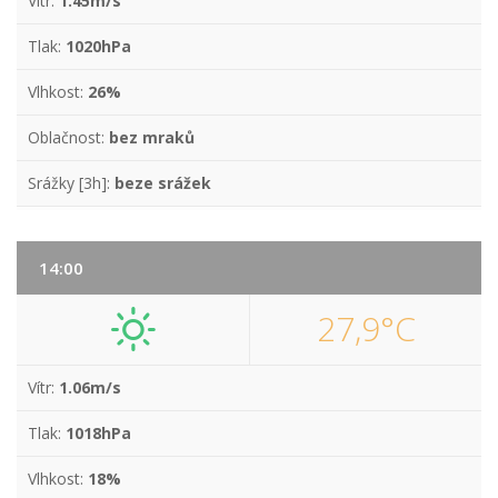
Vítr:
1.45m/s
Tlak:
1020hPa
Vlhkost:
26%
Oblačnost:
bez mraků
Srážky [3h]:
beze srážek
14:00
27,9°C
Vítr:
1.06m/s
Tlak:
1018hPa
Vlhkost:
18%