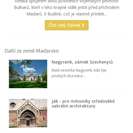
vznikla spojením dvou původních vojenských pevností
Bulharů, kteří v této krajině sídlili ještě před příchodem
Maďarů. V Budíně, což je vlastně předek...
Číst celý článek
Další ze země Maďarsko
Nagycenk, zámek Szechenyiů
Malá vesnička Nagycenk, kde žije
pouhých dva tisíce...
Ják - pro milovníky středověké
sakrální architektury