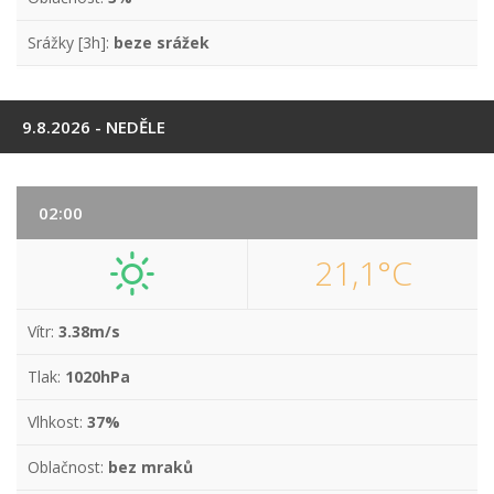
Srážky [3h]:
beze srážek
9.8.2026 - NEDĚLE
02:00
21,1°C
Vítr:
3.38m/s
Tlak:
1020hPa
Vlhkost:
37%
Oblačnost:
bez mraků