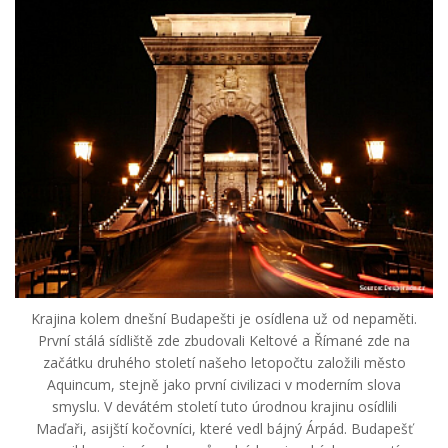
Krajina kolem dnešní Budapešti je osídlena už od nepaměti.
První stálá sídliště zde zbudovali Keltové a Římané zde na
začátku druhého století našeho letopočtu založili město
Aquincum, stejně jako první civilizaci v moderním slova
smyslu. V devátém století tuto úrodnou krajinu osídlili
Maďaři, asijští kočovníci, které vedl bájný Árpád. Budapešť