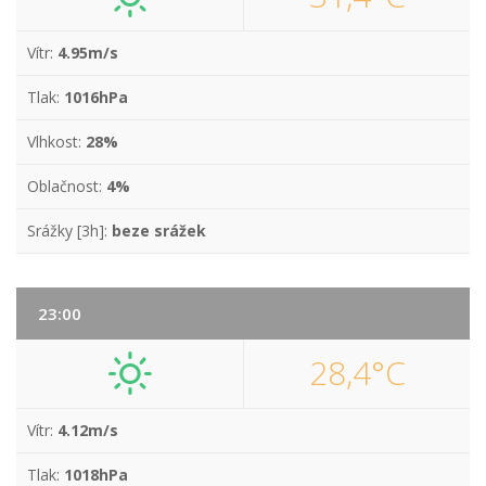
Vítr:
4.95m/s
Tlak:
1016hPa
Vlhkost:
28%
Oblačnost:
4%
Srážky [3h]:
beze srážek
23:00
28,4°C
Vítr:
4.12m/s
Tlak:
1018hPa