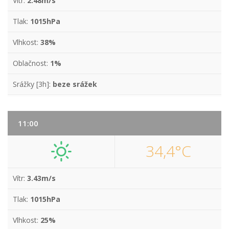
Vítr:
2.48m/s
Tlak:
1015hPa
Vlhkost:
38%
Oblačnost:
1%
Srážky [3h]:
beze srážek
11:00
34,4°C
Vítr:
3.43m/s
Tlak:
1015hPa
Vlhkost:
25%