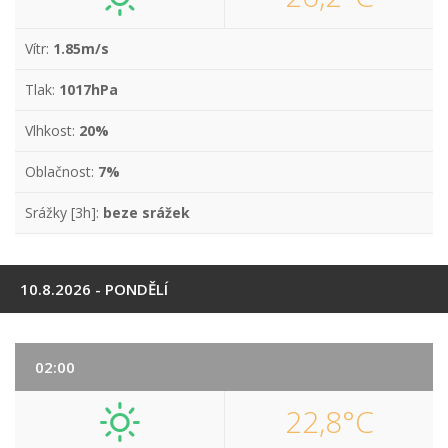
Vítr:
1.85m/s
Tlak:
1017hPa
Vlhkost:
20%
Oblačnost:
7%
Srážky [3h]:
beze srážek
10.8.2026 - PONDĚLÍ
02:00
22,8°C