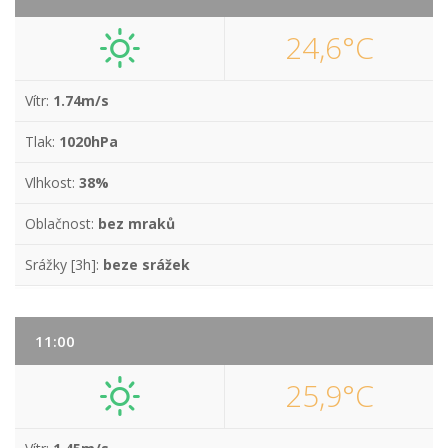
24,6°C
Vítr:
1.74m/s
Tlak:
1020hPa
Vlhkost:
38%
Oblačnost:
bez mraků
Srážky [3h]:
beze srážek
11:00
25,9°C