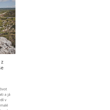
 z
se
život
ti a já
dlí v
 malé