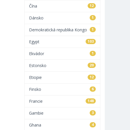
Čína
12
Dánsko
1
Demokratická republika Kongo
1
Egypt
103
Ekvádor
1
Estonsko
20
Etiopie
12
Finsko
6
Francie
148
Gambie
3
Ghana
4