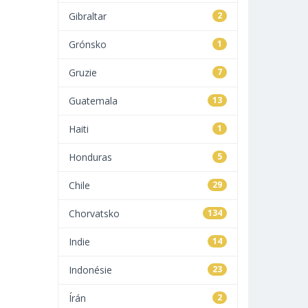
Gibraltar
2
Grónsko
1
Gruzie
7
Guatemala
13
Haiti
1
Honduras
5
Chile
29
Chorvatsko
134
Indie
14
Indonésie
23
Írán
2