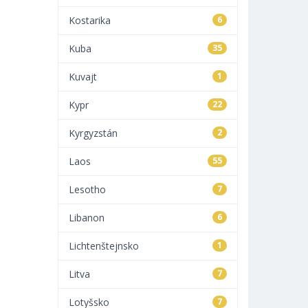
Kostarika
6
Kuba
35
Kuvajt
1
Kypr
22
Kyrgyzstán
2
Laos
55
Lesotho
7
Libanon
6
Lichtenštejnsko
1
Litva
7
Lotyšsko
7