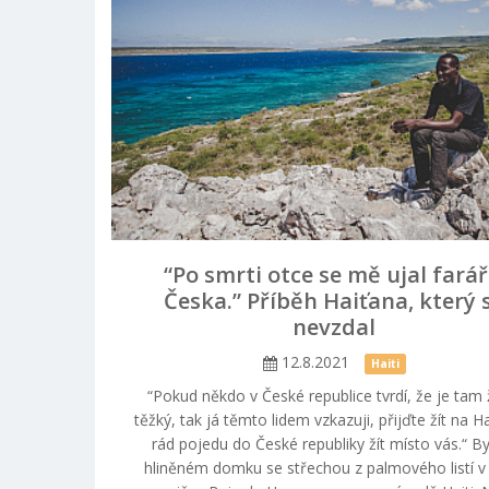
“Po smrti otce se mě ujal farář
Česka.” Příběh Haiťana, který 
nevzdal
12.8.2021
Haiti
“Pokud někdo v České republice tvrdí, že je tam 
těžký, tak já těmto lidem vzkazuji, přijďte žít na Hai
rád pojedu do České republiky žít místo vás.“ By
hliněném domku se střechou z palmového listí v