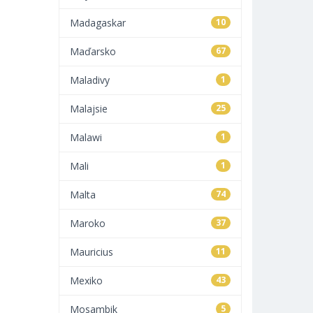
Madagaskar
10
Maďarsko
67
Maladivy
1
Malajsie
25
Malawi
1
Mali
1
Malta
74
Maroko
37
Mauricius
11
Mexiko
43
Mosambik
5