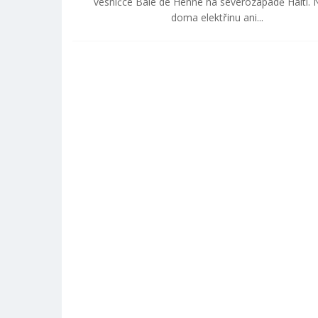
vesničce Baie de Henne na severozápadě Haiti.
doma elektřinu ani...