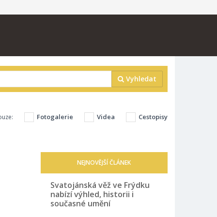
Vyhledat
Fotogalerie
Videa
Cestopisy
ouze:
NEJNOVĚJŠÍ ČLÁNEK
Svatojánská věž ve Frýdku
nabízí výhled, historii i
současné umění