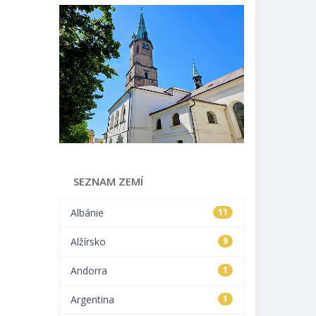
SEZNAM ZEMÍ
Albánie
11
Alžírsko
9
Andorra
1
Argentina
1