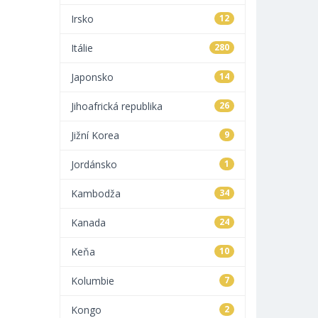
Irsko
12
Itálie
280
Japonsko
14
Jihoafrická republika
26
Jižní Korea
9
Jordánsko
1
Kambodža
34
Kanada
24
Keňa
10
Kolumbie
7
Kongo
2