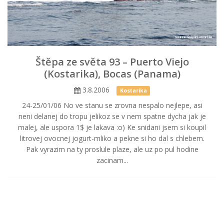
Štěpa ze světa 93 – Puerto Viejo
(Kostarika), Bocas (Panama)
3.8.2006
Kostarika
24-25/01/06 No ve stanu se zrovna nespalo nejlepe, asi
neni delanej do tropu jelikoz se v nem spatne dycha jak je
malej, ale uspora 1$ je lakava :o) Ke snidani jsem si koupil
litrovej ovocnej jogurt-mliko a pekne si ho dal s chlebem.
Pak vyrazim na ty proslule plaze, ale uz po pul hodine
zacinam...