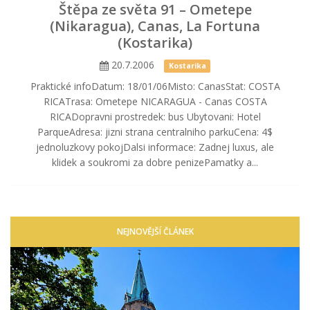
Štěpa ze světa 91 – Ometepe
(Nikaragua), Canas, La Fortuna
(Kostarika)
20.7.2006
Kostarika
Praktické infoDatum: 18/01/06Misto: CanasStat: COSTA
RICATrasa: Ometepe NICARAGUA - Canas COSTA
RICADopravni prostredek: bus Ubytovani: Hotel
ParqueAdresa: jizni strana centralniho parkuCena: 4$
jednoluzkovy pokojDalsi informace: Zadnej luxus, ale
klidek a soukromi za dobre penizePamatky a...
NEJNOVĚJŠÍ ČLÁNEK