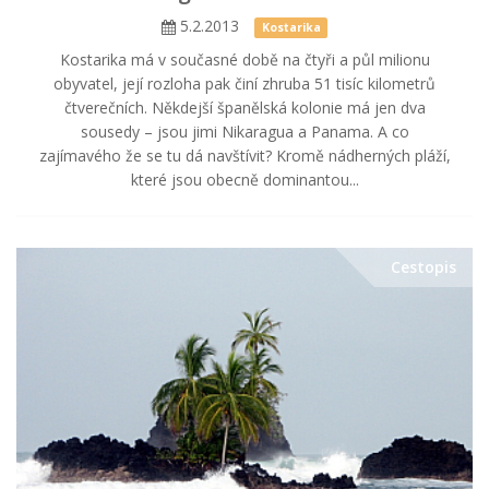
5.2.2013
Kostarika
Kostarika má v současné době na čtyři a půl milionu
obyvatel, její rozloha pak činí zhruba 51 tisíc kilometrů
čtverečních. Někdejší španělská kolonie má jen dva
sousedy – jsou jimi Nikaragua a Panama. A co
zajímavého že se tu dá navštívit? Kromě nádherných pláží,
které jsou obecně dominantou...
Cestopis