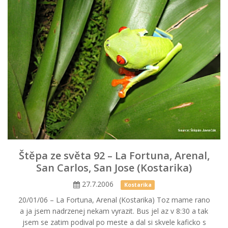
Štěpa ze světa 92 – La Fortuna, Arenal,
San Carlos, San Jose (Kostarika)
27.7.2006
Kostarika
20/01/06 – La Fortuna, Arenal (Kostarika) Toz mame rano
a ja jsem nadrzenej nekam vyrazit. Bus jel az v 8:30 a tak
jsem se zatim podival po meste a dal si skvele kaficko s