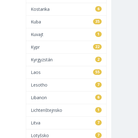
Kostarika
6
Kuba
35
Kuvajt
1
Kypr
22
Kyrgyzstán
2
Laos
55
Lesotho
7
Libanon
6
Lichtenštejnsko
1
Litva
7
Lotyšsko
7