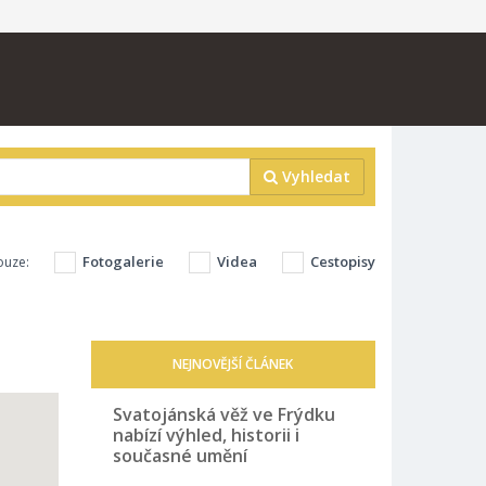
Vyhledat
Fotogalerie
Videa
Cestopisy
ouze:
NEJNOVĚJŠÍ ČLÁNEK
Svatojánská věž ve Frýdku
nabízí výhled, historii i
současné umění