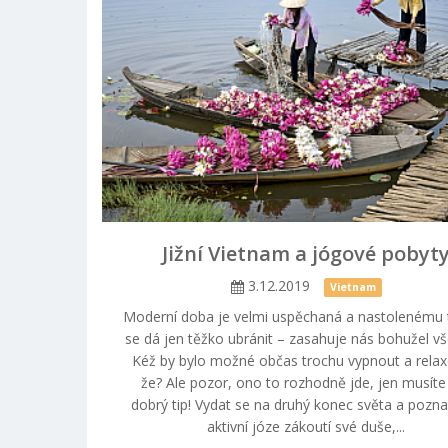
Jižní Vietnam a jógové pobyt
3.12.2019
Vietnam
Moderní doba je velmi uspěchaná a nastolenému
se dá jen těžko ubránit – zasahuje nás bohužel v
Kéž by bylo možné občas trochu vypnout a relax
že? Ale pozor, ono to rozhodně jde, jen musíte
dobrý tip! Vydat se na druhý konec světa a pozna
aktivní józe zákoutí své duše,...