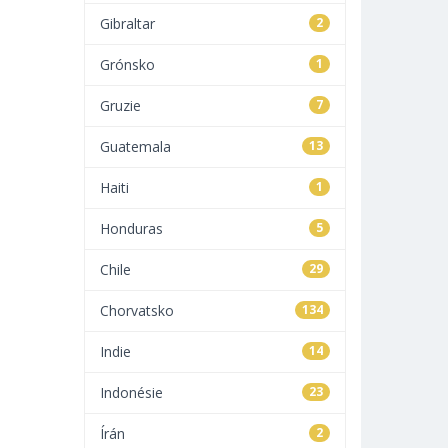
Gibraltar
2
Grónsko
1
Gruzie
7
Guatemala
13
Haiti
1
Honduras
5
Chile
29
Chorvatsko
134
Indie
14
Indonésie
23
Írán
2