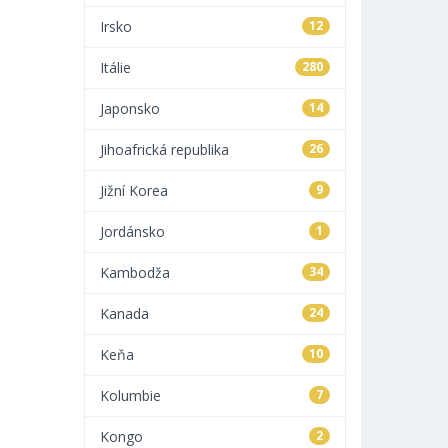
Irsko
12
Itálie
280
Japonsko
14
Jihoafrická republika
26
Jižní Korea
9
Jordánsko
1
Kambodža
34
Kanada
24
Keňa
10
Kolumbie
7
Kongo
2