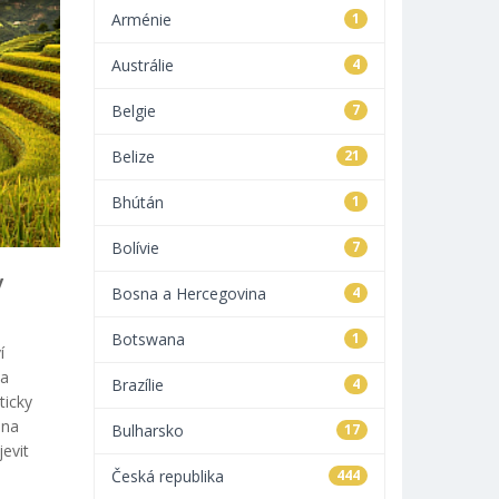
Arménie
1
Austrálie
4
Belgie
7
Belize
21
Bhútán
1
Bolívie
7
y
Bosna a Hercegovina
4
Botswana
1
í
 a
Brazílie
4
ticky
ina
Bulharsko
17
evit
Česká republika
444