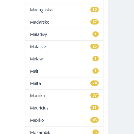
Madagaskar
10
Maďarsko
67
Maladivy
1
Malajsie
25
Malawi
1
Mali
1
Malta
74
Maroko
37
Mauricius
11
Mexiko
43
Mosambik
5