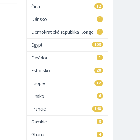
Čína
12
Dánsko
1
Demokratická republika Kongo
1
Egypt
103
Ekvádor
1
Estonsko
20
Etiopie
12
Finsko
6
Francie
148
Gambie
3
Ghana
4