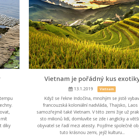
y
Vietnam je pořádný kus exotik
13.1.2019
Vietnam
 tempu
Když se řekne Indočína, mnohým se jistě vybav
šechny.
francouzská koloniální nadvláda, Thajsko, Laos
ovat,
samozřejmě také Vietnam. V této zemi žije už prak
 mít
sto milionů lidí, domluvíte se zde i anglicky a větš
t díky
obyvatel se řadí mezi ateisty. Pojďme společně obj
tuto krásnou zemi, jejíž kulturu...