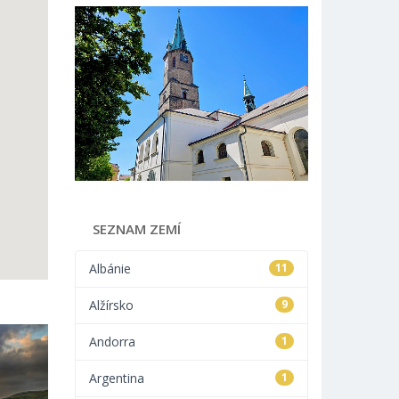
SEZNAM ZEMÍ
Albánie
11
Alžírsko
9
Andorra
1
Argentina
1