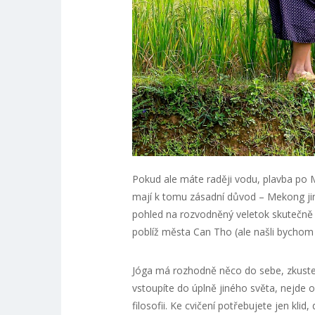
Pokud ale máte raději vodu, plavba po M
mají k tomu zásadní důvod – Mekong ji
pohled na rozvodněný veletok skutečně 
poblíž města Can Tho (ale našli bychom 
Jóga má rozhodně něco do sebe, zkuste j
vstoupíte do úplně jiného světa, nejde 
filosofii. Ke cvičení potřebujete jen kli