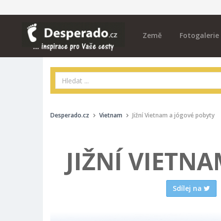
Země
Fotogalerie
Desperado.cz
Vietnam
Jižní Vietnam a jógové pobyty
JIŽNÍ VIETN
Sdílej na