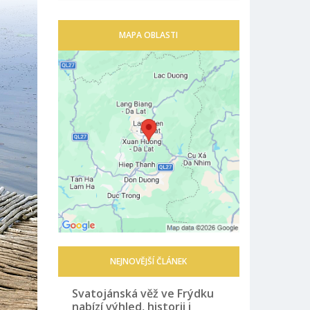
MAPA OBLASTI
NEJNOVĚJŠÍ ČLÁNEK
Svatojánská věž ve Frýdku
nabízí výhled, historii i