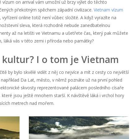
ké vízum on arrival vám umožní už brzy výlet do těchto
otčených překotným spěchem západní civilizace.
Vietnam vízum
yřízení online totiž není vůbec složité. A když vyrazíte na
i množstevní sleva, která rozhodně nebude zanedbatelnou
enty až na letišti ve Vietnamu a ušetřete čas, který pak můžete
 láká vás v této zemi i příroda nebo památky?
kultur? I o tom je Vietnam
tě by bylo skvělé vidět z něj co nejvíce a mít z cesty co největší
je například Da Lat, město, v němž poznáte už na první pohled
chitektonické skvosty reprezentované palácem posledního císaře
teré jsou ještě mnohem starší. K návštěvě láká i vrchol hory
tisících metrech nad mořem.