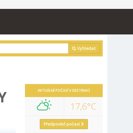
Vyhledat
Y
AKTUÁLNÍ POČASÍ V DESTINACI
17,6°C
Předpověď počasí