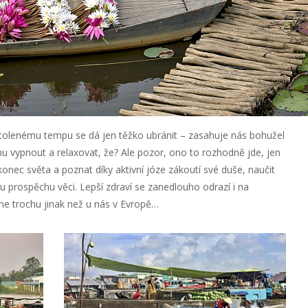
tolenému tempu se dá jen těžko ubránit – zasahuje nás bohužel
u vypnout a relaxovat, že? Ale pozor, ono to rozhodně jde, jen
konec světa a poznat díky aktivní józe zákoutí své duše, naučit
u prospěchu věci. Lepší zdraví se zanedlouho odrazí i na
lyne trochu jinak než u nás v Evropě…