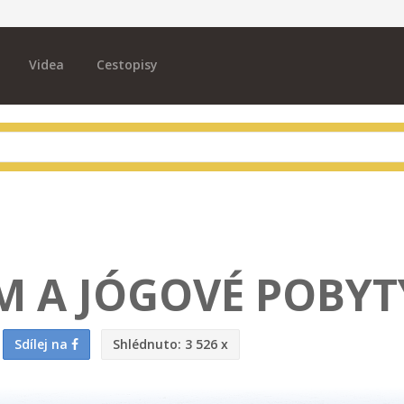
Videa
Cestopisy
AM A JÓGOVÉ POBYT
Sdílej na
Shlédnuto:
3 526 x