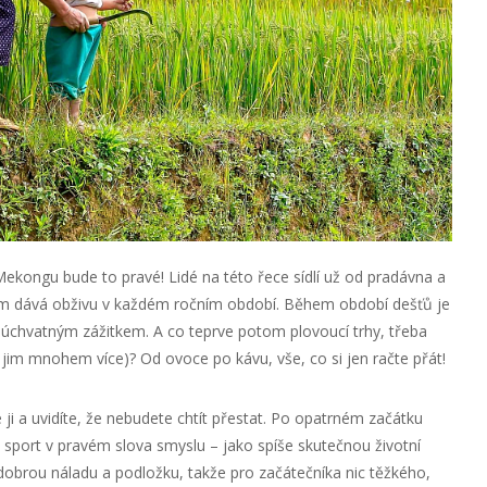
ekongu bude to pravé! Lidé na této řece sídlí už od pradávna a
m dává obživu v každém ročním období. Během období dešťů je
úchvatným zážitkem. A co teprve potom plovoucí trhy, třeba
jim mnohem více)? Od ovoce po kávu, vše, co si jen račte přát!
i a uvidíte, že nebudete chtít přestat. Po opatrném začátku
o sport v pravém slova smyslu – jako spíše skutečnou životní
d, dobrou náladu a podložku, takže pro začátečníka nic těžkého,