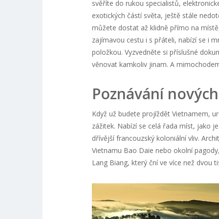
svěříte do rukou specialistů, elektronic
exotických částí světa, ještě stále ned
můžete dostat až klidně přímo na místě, v
zajímavou cestu i s přáteli, nabízí se 
položkou. Vyzvedněte si příslušné dokum
věnovat kamkoliv jinam. A mimochodem,
Poznávání nových 
Když už budete projíždět Vietnamem, urči
zážitek. Nabízí se celá řada míst, jako 
dřívější francouzský koloniální vliv. Ar
Vietnamu Bao Daie nebo okolní pagody, k
Lang Biang, který ční ve více než dvou 