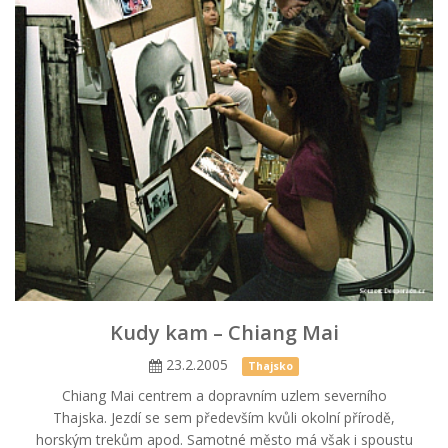
Kudy kam – Chiang Mai
23.2.2005
Thajsko
Chiang Mai centrem a dopravním uzlem severního
Thajska. Jezdí se sem především kvůli okolní přírodě,
horským trekům apod. Samotné město má však i spoustu