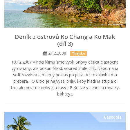
Deník z ostrovů Ko Chang a Ko Mak
(díl 3)
21.2.2008
Thajsko
10.12.2007 V noci klimu sme vypli. Snovy deficit ciastocne
vyrovnany, ale posun 6hod. vopred stale citit. Nepomaha
soft rozvicka a mierny poklus po plazi. Az rozplavba ma
prebera... O 6 oo je najvyssi priliv, keby hladina stupla o
1m tak mocime nohy z terasy :-P Kedze v cene su ranajky,
bohaty...
Cestopis