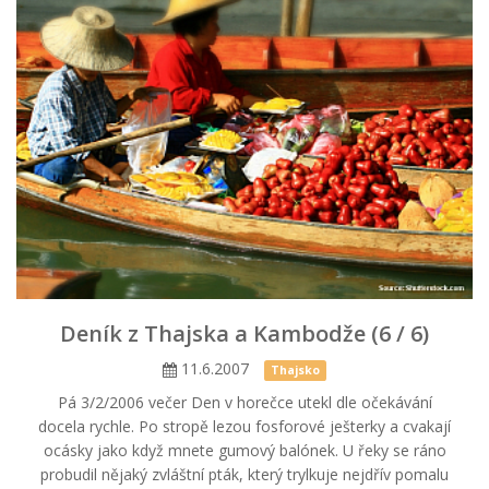
Deník z Thajska a Kambodže (6 / 6)
11.6.2007
Thajsko
Pá 3/2/2006 večer Den v horečce utekl dle očekávání
docela rychle. Po stropě lezou fosforové ješterky a cvakají
ocásky jako když mnete gumový balónek. U řeky se ráno
probudil nějaký zvláštní pták, který trylkuje nejdřív pomalu