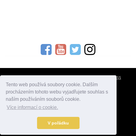
CESTOVNÍ POJIŠTĚNÍ
KONTAKTY
REKLAMA
RSS
Tento web používá soubory cookie. Dalším
procházením tohoto webu vyjadřujete souhlas s
atlasmest.cz
atlaspamatek.info
atlaszemi.info
naším používáním souborů cookie.
Více informací o cookie.
© 2005 - 2026 Desperado.cz. Všechna práva vyhrazena.
Data o počasí jsou přebírána z
OpenWeather
.
V pořádku
Kontakt:
mail@desperado.cz