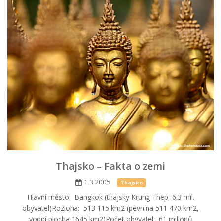
Thajsko – Fakta o zemi
1.3.2005
Thajsko
Hlavní město: Bangkok (thajsky Krung Thep, 6.3 mil.
obyvatel)Rozloha: 513 115 km2 (pevnina 511 470 km2,
vodní plocha 1645 km2)Počet obyvatel: 61 milionů