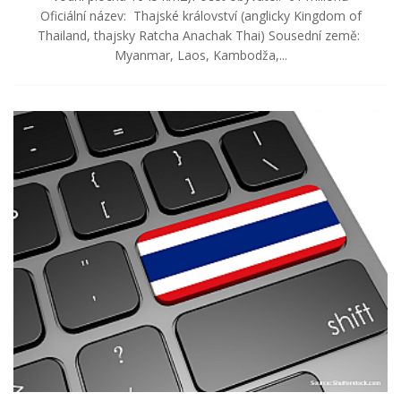
Oficiální název: Thajské království (anglicky Kingdom of
Thailand, thajsky Ratcha Anachak Thai) Sousední země:
Myanmar, Laos, Kambodža,...