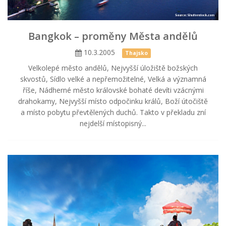
Bangkok – proměny Města andělů
10.3.2005
Thajsko
Velkolepé město andělů, Nejvyšší úložiště božských
skvostů, Sídlo velké a nepřemožitelné, Velká a významná
říše, Nádherné město královské bohaté devíti vzácnými
drahokamy, Nejvyšší místo odpočinku králů, Boží útočiště
a místo pobytu převtělených duchů. Takto v překladu zní
nejdelší místopisný...