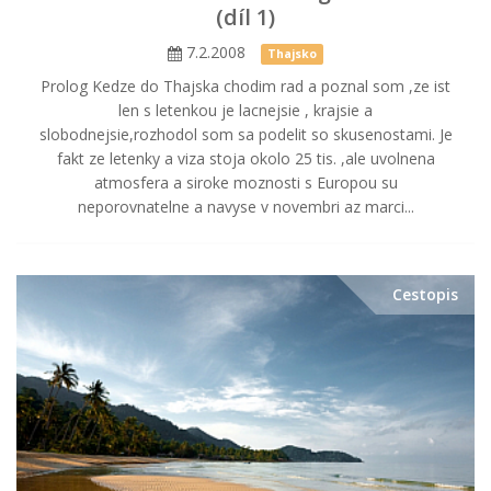
(díl 1)
7.2.2008
Thajsko
Prolog Kedze do Thajska chodim rad a poznal som ,ze ist
len s letenkou je lacnejsie , krajsie a
slobodnejsie,rozhodol som sa podelit so skusenostami. Je
fakt ze letenky a viza stoja okolo 25 tis. ,ale uvolnena
atmosfera a siroke moznosti s Europou su
neporovnatelne a navyse v novembri az marci...
Cestopis