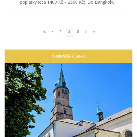
poplatky (cca 1400 Kč – 2500 Kč). Do Bangkoku...
1
2
3
NEJNOVĚJŠÍ ČLÁNEK