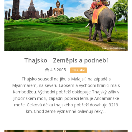
Thajsko – Zeměpis a podnebí
4.3.2005
Thajsko
Thajsko sousedí na jihu s Malajsií, na západě s
Myanmarem, na severu Laosem a východní hranici má s
Kambodžou. Východní pobřeží obklopuje Thajský záliv v
Jihočínském moři, západní pobřeží lemuje Andamanské
moře. Celková délka thajského pobřeží dosahuje 3219
km. Chod země významně ovlivňují řeky,...