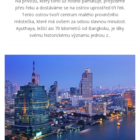
Na přívozu, který toho už hodně pamatuje, přejíždíme
přes řeku a dostáváme se na ostrov uprostřed tří řek.
Tento ostrov tvoří centrum malého provinčního
městečka, které má ovšem za sebou slavnou minulost.
Ayuthaya, ležící asi 70 kilometrů od Bangkoku, je díky
svému historickému významu jednou z...