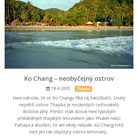
Ko Chang – neobyčejný ostrov
18.4.2005
Thajsko
Není náhoda, že se Ko Changu říká ráj batůžkářů. Druhý
největší ostrov Thajska je nezávislých cestovatelů
doslova plný. Přesto však dosud není typickým
přelidněným thajským letoviskem jako Phuket nebo
Pattaya a doufám, že ani nikdy nebude. Ko Chang totiž
není jen tak obyčejný ostrov lemovaný...