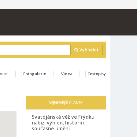
Vyhledat
Fotogalerie
Videa
Cestopisy
ouze:
NEJNOVĚJŠÍ ČLÁNEK
Svatojánská věž ve Frýdku
nabízí výhled, historii i
současné umění