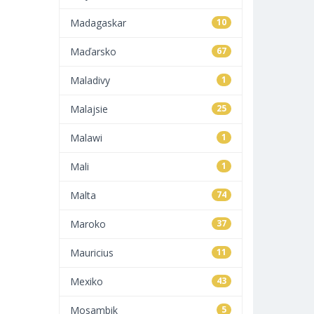
Madagaskar
10
Maďarsko
67
Maladivy
1
Malajsie
25
Malawi
1
Mali
1
Malta
74
Maroko
37
Mauricius
11
Mexiko
43
Mosambik
5