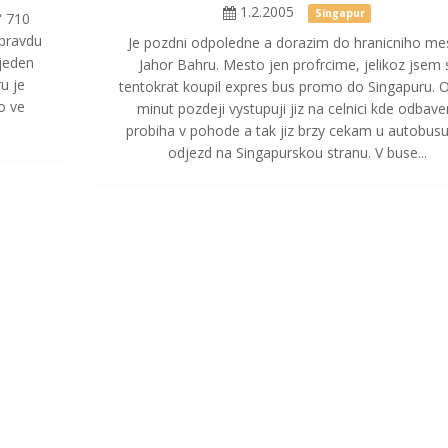
1.2.2005
Singapur
“ 710
opravdu
Je pozdni odpoledne a dorazim do hranicniho me
 jeden
Jahor Bahru. Mesto jen profrcime, jelikoz jsem 
u je
tentokrat koupil expres bus promo do Singapuru. 
o ve
minut pozdeji vystupuji jiz na celnici kde odbave
probiha v pohode a tak jiz brzy cekam u autobus
odjezd na Singapurskou stranu. V buse...