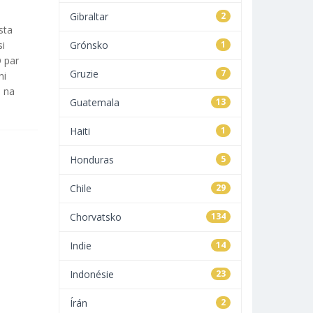
Gibraltar
2
sta
si
Grónsko
1
O par
Gruzie
7
ni
u na
Guatemala
13
Haiti
1
Honduras
5
Chile
29
Chorvatsko
134
Indie
14
Indonésie
23
Írán
2