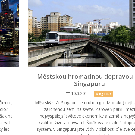
Městskou hromadnou dopravou 
Singapuru
10.3.2014
Singapur
Čím to,
Městský stát Singapur je druhou (po Monaku) nejhu
ídlo?
zalidněnou zemí na světě. Zároveň patří i mez
však na
nejvyspělejší světové ekonomiky a země s nejvy
terých
kvalitou života obyvatel. Špičkový je i zdejší dopr
ý led
systém. V Singapuru jste vždy v blízkosti cíle své ce