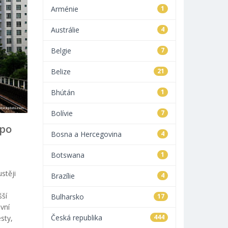
Arménie
1
Austrálie
4
Belgie
7
Belize
21
Bhútán
1
Bolívie
7
po
Bosna a Hercegovina
4
Botswana
1
stěji
Brazílie
4
i
šší
Bulharsko
17
avní
Česká republika
444
sty,