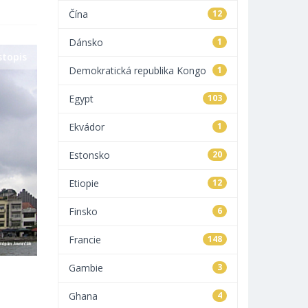
Čína
12
Dánsko
1
stopis
Demokratická republika Kongo
1
Egypt
103
Ekvádor
1
Estonsko
20
Etiopie
12
Finsko
6
Francie
148
Gambie
3
Ghana
4