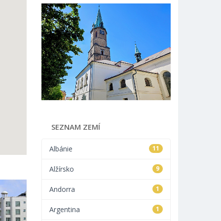
SEZNAM ZEMÍ
Albánie
11
Alžírsko
9
Andorra
1
Argentina
1