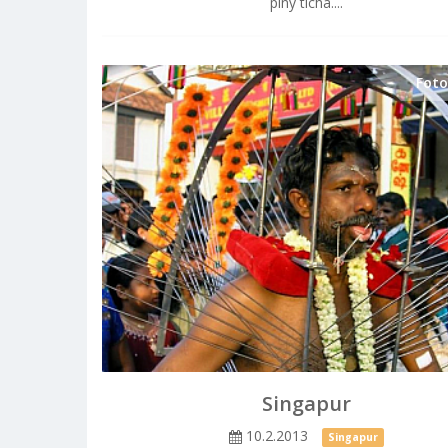
plný ticha....
Foto
Singapur
10.2.2013
Singapur