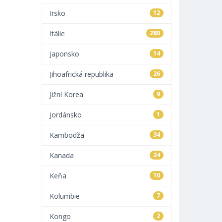
Irsko
12
Itálie
280
Japonsko
14
Jihoafrická republika
26
Jižní Korea
9
Jordánsko
1
Kambodža
34
Kanada
24
Keňa
10
Kolumbie
7
Kongo
2