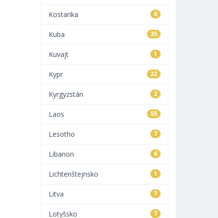
Kostarika
6
Kuba
35
Kuvajt
1
Kypr
22
Kyrgyzstán
2
Laos
55
Lesotho
7
Libanon
6
Lichtenštejnsko
1
Litva
7
Lotyšsko
7