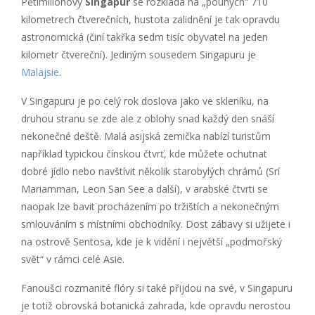
Pětimilionový
Singapur
se rozkládá na „pouhých“ 710
kilometrech čtverečních, hustota zalidnění je tak opravdu
astronomická (činí takřka sedm tisíc obyvatel na jeden
kilometr čtvereční). Jediným sousedem Singapuru je
Malajsie
.
V Singapuru je po celý rok doslova jako ve skleníku, na
druhou stranu se zde ale z oblohy snad každý den snáší
nekonečné deště. Malá asijská zemička nabízí turistům
například typickou čínskou čtvrť, kde můžete ochutnat
dobré jídlo nebo navštívit několik starobylých chrámů (Srí
Mariamman, Leon San See a další), v arabské čtvrti se
naopak lze bavit procházením po tržištích a nekonečným
smlouváním s místními obchodníky. Dost zábavy si užijete i
na ostrově Sentosa, kde je k vidění i největší „podmořský
svět“ v rámci celé Asie.
Fanoušci rozmanité flóry si také přijdou na své, v Singapuru
je totiž obrovská botanická zahrada, kde opravdu nerostou