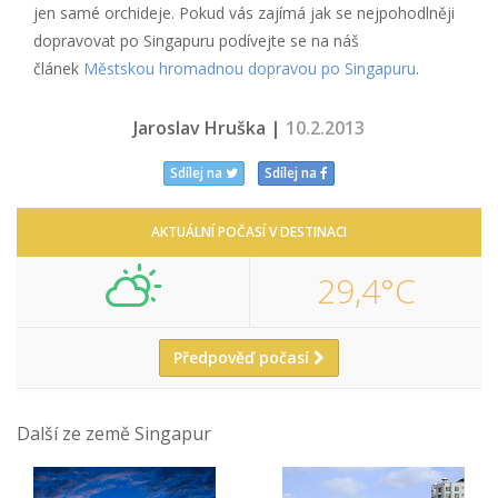
jen samé orchideje. Pokud vás zajímá jak se nejpohodlněji
dopravovat po Singapuru podívejte se na náš
článek
Městskou hromadnou dopravou po Singapuru
.
Jaroslav Hruška |
10.2.2013
Sdílej na
Sdílej na
AKTUÁLNÍ POČASÍ V DESTINACI
29,4°C
Předpověď počasí
Další ze země Singapur