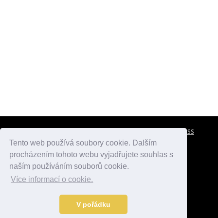
CESTOVNÍ POJIŠTĚNÍ
KONTAKTY
REKLAMA
RSS
Tento web používá soubory cookie. Dalším
procházením tohoto webu vyjadřujete souhlas s
atlasmest.cz
atlaspamatek.info
atlaszemi.info
naším používáním souborů cookie.
Více informací o cookie.
© 2005 - 2026 Desperado.cz. Všechna práva vyhrazena.
Data o počasí jsou přebírána z
OpenWeather
.
V pořádku
Kontakt:
mail@desperado.cz