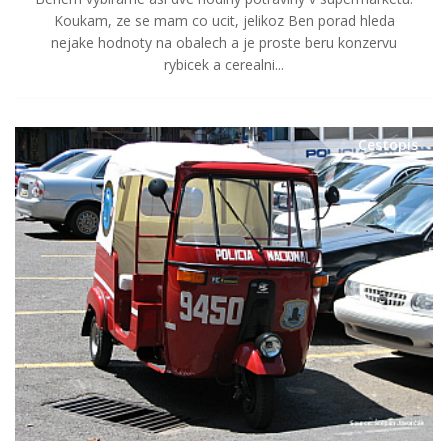
Koukam, ze se mam co ucit, jelikoz Ben porad hleda
nejake hodnoty na obalech a je proste beru konzervu
rybicek a cerealni...
Cestopis