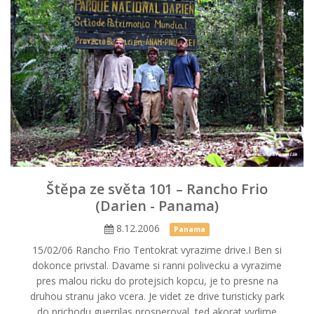
Štěpa ze světa 101 – Rancho Frio
(Darien - Panama)
8.12.2006
Panama
15/02/06 Rancho Frio Tentokrat vyrazime drive.I Ben si
dokonce privstal. Davame si ranni polivecku a vyrazime
pres malou ricku do protejsich kopcu, je to presne na
druhou stranu jako vcera. Je videt ze drive turisticky park
do prichodu guerrilas prosperoval, ted akorat vydime