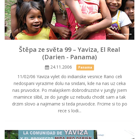
Štěpa ze světa 99 – Yaviza, El Real
(Darien - Panama)
24.11.2006
Panama
11/02/06 Yaviza vylet do indianske vesnice Rano celi
nedospani vyrazime dolu na snidani, kde na nas uz ceka
nas pruvodce. Po malajskem dobrodruzstvi v jungly jsem
mamince slibil, ze do jungle uz nebudu chodit sam a tak
drzim slovo a najimame si teda pruvodce. Frcime si to po
rece s lodi...
Cestopis