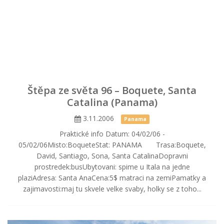
Štěpa ze světa 96 – Boquete, Santa
Catalina (Panama)
3.11.2006
Panama
Praktické info Datum: 04/02/06 -
05/02/06Misto:BoqueteStat: PANAMA Trasa:Boquete,
David, Santiago, Sona, Santa CatalinaDopravni
prostredek:busUbytovani: spime u Itala na jedne
plaziAdresa: Santa AnaCena:5$ matraci na zemiPamatky a
zajimavosti:maj tu skvele velke svaby, holky se z toho...