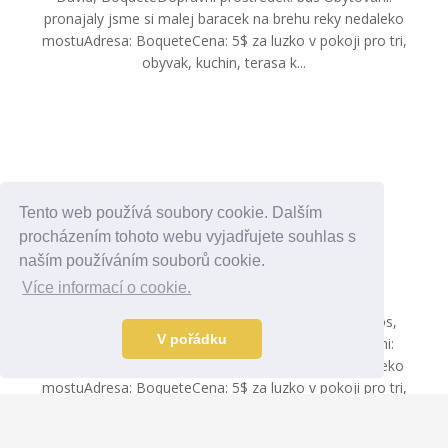
pronajaly jsme si malej baracek na brehu reky nedaleko
mostuAdresa: BoqueteCena: 5$ za luzko v pokoji pro tri,
obyvak, kuchin, terasa k...
Cestopis
Štěpa ze světa 94 – Bastimentos,
Tento web používá soubory cookie. Dalším
Boquete (Panama)
procházením tohoto webu vyjadřujete souhlas s
naším používáním souborů cookie.
10.8.2006
Panama
Více informací o cookie.
Praktické info Datum: 31/01/06 - 04/02/06Misto:
BoqueteStat: PANAMA Trasa: ostrov Bastimentos,
V pořádku
David, BoqueteDopravni prostredek: bus Ubytovani:
pronajaly jsme si malej baracek na brehu reky nedaleko
mostuAdresa: BoqueteCena: 5$ za luzko v pokoji pro tri,
obyvak, kuchin, terasa k...