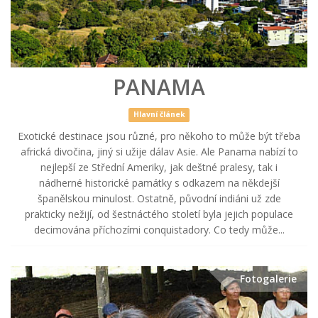
PANAMA
Hlavní článek
Exotické destinace jsou různé, pro někoho to může být třeba
africká divočina, jiný si užije dálav Asie. Ale Panama nabízí to
nejlepší ze Střední Ameriky, jak deštné pralesy, tak i
nádherné historické památky s odkazem na někdejší
španělskou minulost. Ostatně, původní indiáni už zde
prakticky nežijí, od šestnáctého století byla jejich populace
decimována příchozími conquistadory. Co tedy může...
Fotogalerie