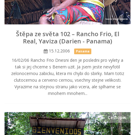
Štěpa ze světa 102 – Rancho Frio, El
Real, Yaviza (Darien - Panama)
15.12.2006
Panama
16/02/06 Rancho Frio Dnesni den je posledni pro vylety a
tak si jej chceme s Benem uzit. Ja jsem jeste nevyfotil
zelonocernou zabicku, ktera mi chybi do sbirky. Mam totiz
clutocernou a cerveno cernou, vsechny stejne velikosti.
Vyrazime na stejnou stranu jako vcera, ale splhame se
mnohem mnohem...
Cestopis