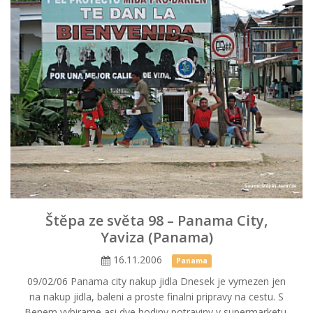
Štěpa ze světa 98 – Panama City,
Yaviza (Panama)
16.11.2006
Panama
09/02/06 Panama city nakup jidla Dnesek je vymezen jen
na nakup jidla, baleni a proste finalni pripravy na cestu. S
Benem vybirame asi dve hodiny potraviny v supermarketu.