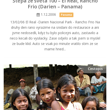
Štěpa ze světa 100 – El Real, Rancho
Frio (Darien – Panama)
1.12.2006
Panama
13/02/06 El Real -Darien Nacional Park - Rancho Frio Na
druhy den rano vyrazime na snidani do restaurace a ani
jsme nedosedli, kdyz tu bylo policejni auto, zastavilo a
neco kecali do vysilacky. Zase odjelo a tak jsem si myslel
ze bude klid. Auto se vsak po minute vratilo stim ze se
mame hned...
Cestopis