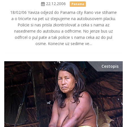
22.12.2006
Panama
18/02/06 Yaviza odjezd do Panama city Rano vse stihame
a o tricvrte na pet uz stepujeme na autobusovem placku.
Policie si nas prisla zkontrolovat a ceka s nama az
nasedneme do autobusu a odfrcime. No jenze bus uz
odfrcel o pul pate a tak policie s nama ceka az do pul
osme. Konecne uz sedime ve...
Cestopis