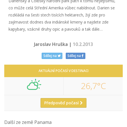
Darienský a Coibský národní park patří k tomu nejlepšímu,
co může celá Střední Amerika vůbec nabídnout. Darien se
rozkládá na šesti stech tisících hektarech, žijí zde pro
zajímavost dodnes dva indiánské kmeny a najdete zde
kapybary, vzácné druhy opic a pavouků a tak dále…
Jaroslav Hruška |
10.2.2013
Sdílej na
Sdílej na
AKTUÁLNÍ POČASÍ V DESTINACI
26,7°C
Předpověď počasí
Další ze země Panama