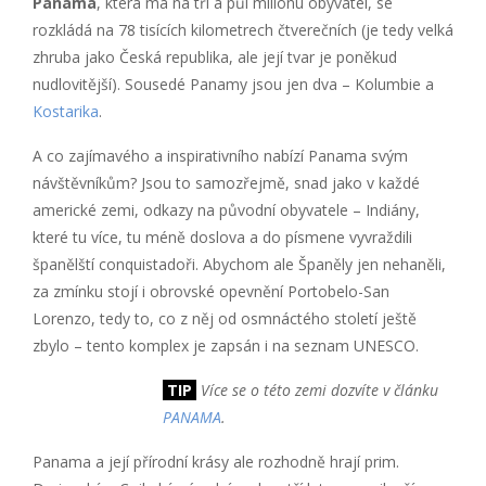
Panama
, která má na tři a půl milionu obyvatel, se
rozkládá na 78 tisících kilometrech čtverečních (je tedy velká
zhruba jako Česká republika, ale její tvar je poněkud
nudlovitější). Sousedé Panamy jsou jen dva – Kolumbie a
Kostarika
.
A co zajímavého a inspirativního nabízí Panama svým
návštěvníkům? Jsou to samozřejmě, snad jako v každé
americké zemi, odkazy na původní obyvatele – Indiány,
které tu více, tu méně doslova a do písmene vyvraždili
španělští conquistadoři. Abychom ale Španěly jen nehaněli,
za zmínku stojí i obrovské opevnění Portobelo-San
Lorenzo, tedy to, co z něj od osmnáctého století ještě
zbylo – tento komplex je zapsán i na seznam UNESCO.
TIP
Více se o této zemi dozvíte v článku
PANAMA
.
Panama a její přírodní krásy ale rozhodně hrají prim.