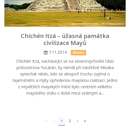
Chichén Itzá – úžasná památka
civilizace Mayů
7.11.2014
Mexiko
Chichén Itzá, nacházející se na severovýchodní části
poloostrova Yucatán, by neměl při návštěvě Mexika
vynechat nikdo, kdo se alespoň trochu zajímá o
tajemstvími a mýty opředenou mayskou civilizaci. Jedno
z největších mayských měst bylo centrem velkého
mayského státu v době mezi sedmým a...
1
2