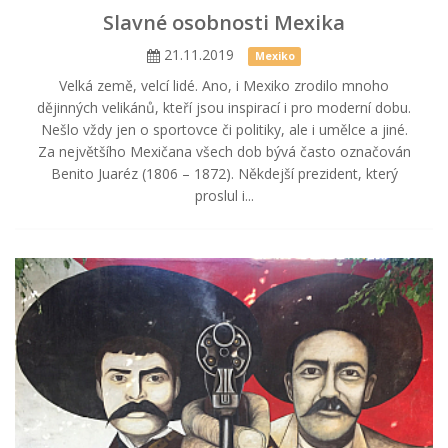
Slavné osobnosti Mexika
21.11.2019
Mexiko
Velká země, velcí lidé. Ano, i Mexiko zrodilo mnoho
dějinných velikánů, kteří jsou inspirací i pro moderní dobu.
Nešlo vždy jen o sportovce či politiky, ale i umělce a jiné.
Za největšího Mexičana všech dob bývá často označován
Benito Juaréz (1806 – 1872). Někdejší prezident, který
proslul i...