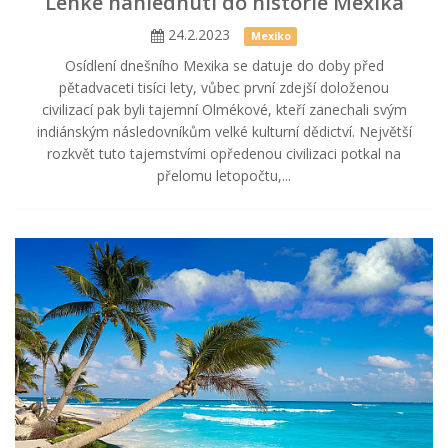
Lehké nahlédnutí do historie Mexika
24.2.2023
Mexiko
Osídlení dnešního Mexika se datuje do doby před
pětadvaceti tisíci lety, vůbec první zdejší doloženou
civilizací pak byli tajemní Olmékové, kteří zanechali svým
indiánským následovníkům velké kulturní dědictví. Největší
rozkvět tuto tajemstvími opředenou civilizaci potkal na
přelomu letopočtu,...