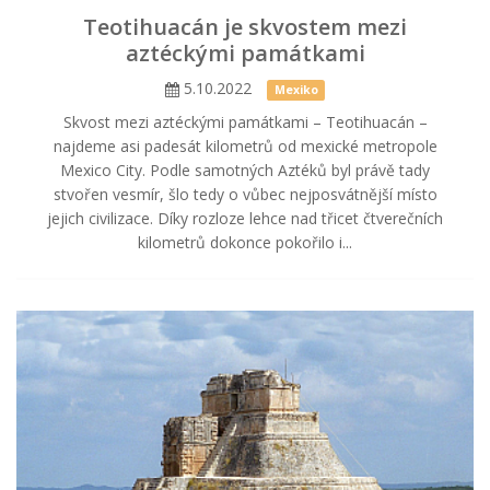
Teotihuacán je skvostem mezi
aztéckými památkami
5.10.2022
Mexiko
Skvost mezi aztéckými památkami – Teotihuacán –
najdeme asi padesát kilometrů od mexické metropole
Mexico City. Podle samotných Aztéků byl právě tady
stvořen vesmír, šlo tedy o vůbec nejposvátnější místo
jejich civilizace. Díky rozloze lehce nad třicet čtverečních
kilometrů dokonce pokořilo i...