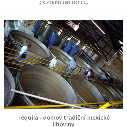
pro více než šest set tisíc...
Tequila - domov tradiční mexické
lihoviny