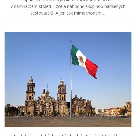
v osmnáctém století – zcela náhodně skupinou nadšených
cestovatelů. A jen tak mimochodem,...