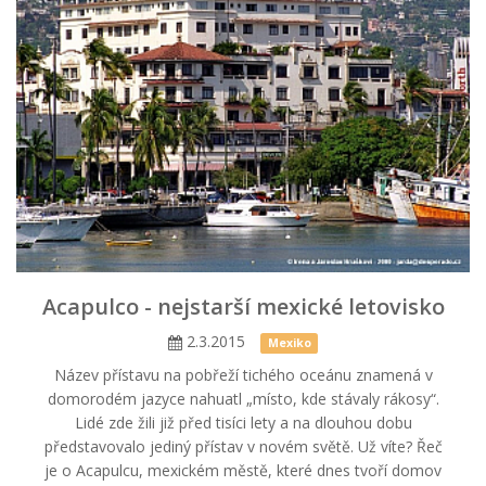
Acapulco - nejstarší mexické letovisko
2.3.2015
Mexiko
Název přístavu na pobřeží tichého oceánu znamená v
domorodém jazyce nahuatl „místo, kde stávaly rákosy“.
Lidé zde žili již před tisíci lety a na dlouhou dobu
představovalo jediný přístav v novém světě. Už víte? Řeč
je o Acapulcu, mexickém městě, které dnes tvoří domov