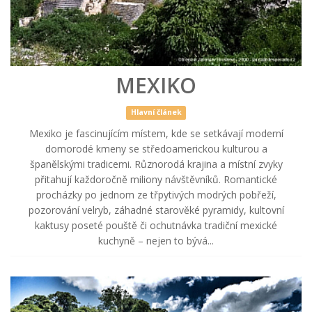
MEXIKO
Hlavní článek
Mexiko je fascinujícím místem, kde se setkávají moderní
domorodé kmeny se středoamerickou kulturou a
španělskými tradicemi. Různorodá krajina a místní zvyky
přitahují každoročně miliony návštěvníků. Romantické
procházky po jednom ze třpytivých modrých pobřeží,
pozorování velryb, záhadné starověké pyramidy, kultovní
kaktusy poseté pouště či ochutnávka tradiční mexické
kuchyně – nejen to bývá...