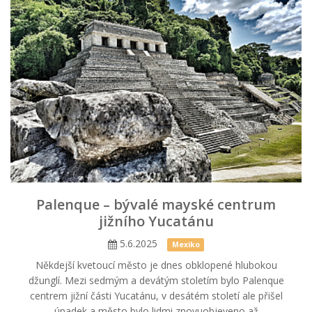
Palenque – bývalé mayské centrum
jižního Yucatánu
5.6.2025
Mexiko
Někdejší kvetoucí město je dnes obklopené hlubokou
džunglí. Mezi sedmým a devátým stoletím bylo Palenque
centrem jižní části Yucatánu, v desátém století ale přišel
úpadek a město bylo lidmi znovuobjeveno až