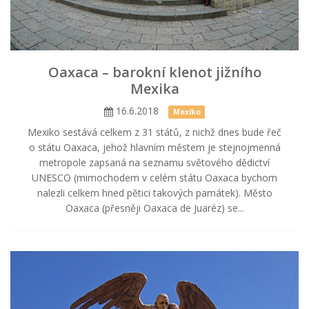
Oaxaca – barokní klenot jižního
Mexika
16.6.2018
Mexiko
Mexiko sestává celkem z 31 států, z nichž dnes bude řeč
o státu Oaxaca, jehož hlavním městem je stejnojmenná
metropole zapsaná na seznamu světového dědictví
UNESCO (mimochodem v celém státu Oaxaca bychom
nalezli celkem hned pětici takových památek). Město
Oaxaca (přesněji Oaxaca de Juaréz) se...