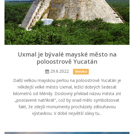
Uxmal je bývalé mayské město na
poloostrově Yucatán
29.6.2022
Mexiko
Další velkou mayskou perlou na poloostrově Yucatán je
někdejší velké město Uxmal, ležící dobrých šedesát
kilometrů od Méridy. Doslovný překlad názvu města zní
„postavené natřikrát“, což by snad mělo symbolizovat
fakt, že zdejší monumenty procházely zdlouhavou
výstavbou. V době největší slávy tu...