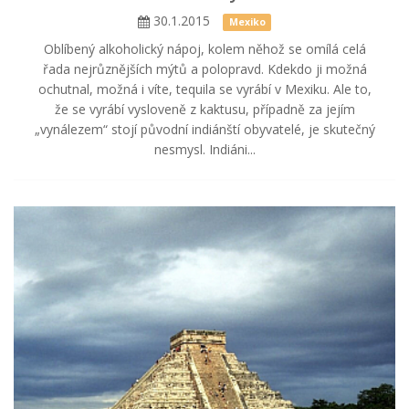
30.1.2015
Mexiko
Oblíbený alkoholický nápoj, kolem něhož se omílá celá
řada nejrůznějších mýtů a polopravd. Kdekdo ji možná
ochutnal, možná i víte, tequila se vyrábí v Mexiku. Ale to,
že se vyrábí vysloveně z kaktusu, případně za jejím
„vynálezem“ stojí původní indiánští obyvatelé, je skutečný
nesmysl. Indiáni...