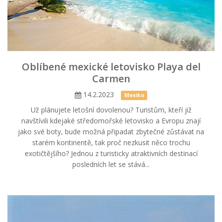
Oblíbené mexické letovisko Playa del
Carmen
14.2.2023
Mexiko
Už plánujete letošní dovolenou? Turistům, kteří již
navštívili kdejaké středomořské letovisko a Evropu znají
jako své boty, bude možná připadat zbytečné zůstávat na
starém kontinentě, tak proč nezkusit něco trochu
exotičtějšího? Jednou z turisticky atraktivních destinací
posledních let se stává...