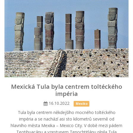
Mexická Tula byla centrem toltéckého
impéria
16.10.2022
Mexiko
Tula byla centrem někdejšího mocného toltéckého
impéria a se nachází asi sto kilometrů severně od
hlavního města Mexika – Mexico City. V době mezi pádem
Teotihuacánu a vzestupem Tenochtitlánu plnila Tula