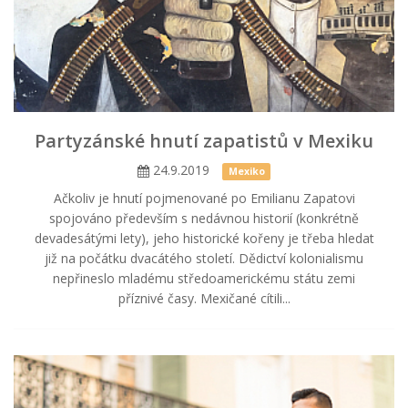
Partyzánské hnutí zapatistů v Mexiku
24.9.2019
Mexiko
Ačkoliv je hnutí pojmenované po Emilianu Zapatovi
spojováno především s nedávnou historií (konkrétně
devadesátými lety), jeho historické kořeny je třeba hledat
již na počátku dvacátého století. Dědictví kolonialismu
nepřineslo mladému středoamerickému státu zemi
příznivé časy. Mexičané cítili...