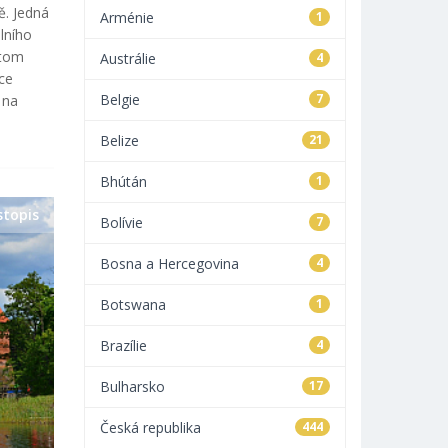
ě. Jedná
Arménie
1
lního
 tom
Austrálie
4
ce
Belgie
7
 na
Belize
21
Bhútán
1
stopis
Bolívie
7
Bosna a Hercegovina
4
Botswana
1
Brazílie
4
Bulharsko
17
Česká republika
444