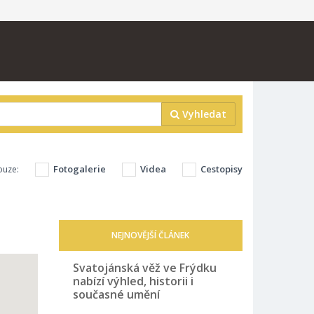
Vyhledat
Fotogalerie
Videa
Cestopisy
ouze:
NEJNOVĚJŠÍ ČLÁNEK
Svatojánská věž ve Frýdku
nabízí výhled, historii i
současné umění