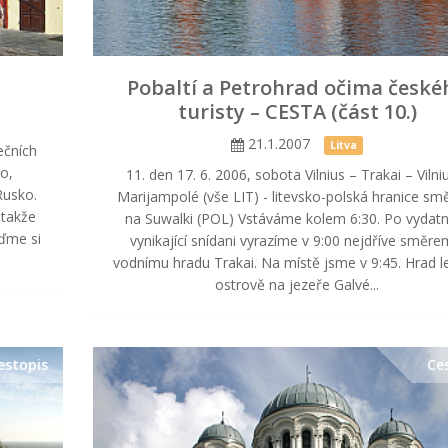
Pobaltí a Petrohrad očima české
turisty – CESTA (část 10.)
21.1.2007
Litva
ečních
ko,
11. den 17. 6. 2006, sobota Vilnius – Trakai – Vilni
Rusko.
Marijampolé (vše LIT) - litevsko-polská hranice s
 takže
na Suwalki (POL) Vstáváme kolem 6:30. Po vydat
jďme si
vynikající snídani vyrazíme v 9:00 nejdříve směre
vodnímu hradu Trakai. Na místě jsme v 9:45. Hrad l
ostrově na jezeře Galvé...
estopis
Ce