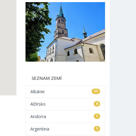
SEZNAM ZEMÍ
Albánie
11
Alžírsko
9
Andorra
1
Argentina
1