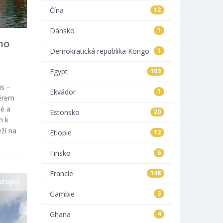
Čína
12
Dánsko
1
ho
Demokratická republika Kongo
1
Egypt
103
us –
Ekvádor
1
měrem
né a
Estonsko
20
m k
eží na
Etiopie
12
Finsko
6
Francie
148
stopis
Gambie
3
Ghana
4