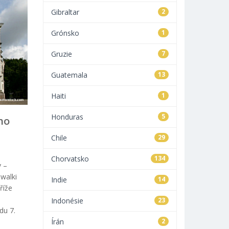
Gibraltar
2
Grónsko
1
Gruzie
7
Guatemala
13
Haiti
1
Honduras
5
ho
Chile
29
Chorvatsko
134
v –
walki
Indie
14
říže
e
Indonésie
23
du 7.
Írán
2