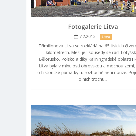
Fotogalerie Litva
7.2.2013
Litva
Třímilionová Litva se rozkládá na 65 tisících čtver
kilometrech. Mezi její sousedy se řadí Lotyšs
Bělorusko, Polsko a díky Kaliningradské oblasti i 
Litva byla v minulosti obrovskou a mocnou zemí,
o historické památky tu rozhodně není nouze. Po
o nich trochu...
C