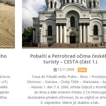
ého
Pobaltí a Petrohrad očima české
turisty – CESTA (část 1.)
12.11.2006
Litva
ká kosa
Trasa do Pobaltí vedla: Praha – Brno – Prostějo
e LIT)
Olomouc – Ostrava – Český Těšín – Warszawa – Su
velké
- Kaunas 1. den 7. 6. 2006, středa Odjezd z Kromě
zaplněn
do Brna a dále směrem Polsko Z CK Periscop
dříve.
dostáváme předem informaci, že se odjíždí ve stře
6. odpoledne. Máme již sbaleno a tak...