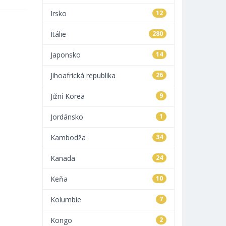
Irsko
12
Itálie
280
Japonsko
14
Jihoafrická republika
26
Jižní Korea
9
Jordánsko
1
Kambodža
34
Kanada
24
Keňa
10
Kolumbie
7
Kongo
2