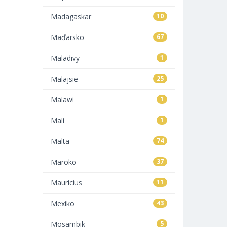
Madagaskar
10
Maďarsko
67
Maladivy
1
Malajsie
25
Malawi
1
Mali
1
Malta
74
Maroko
37
Mauricius
11
Mexiko
43
Mosambik
5