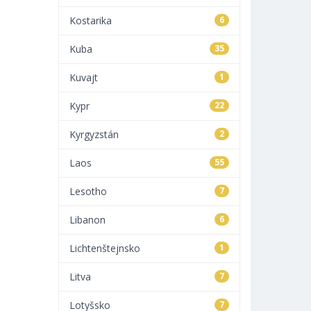
Kostarika
6
Kuba
35
Kuvajt
1
Kypr
22
Kyrgyzstán
2
Laos
55
Lesotho
7
Libanon
6
Lichtenštejnsko
1
Litva
7
Lotyšsko
7