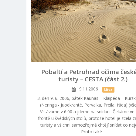
Pobaltí a Petrohrad očima česk
turisty – CESTA (část 2.)
19.11.2006
Litva
3. den 9. 6. 2006, pátek Kaunas – Klaipéda – Kurs
(Neringa - Juodkranté, Pervalka, Preila, Nida) (vš
Vstáváme v 6:00 a jdeme na snídani. Čekáme ve 
frontě u švédských stolů, protože hotel je zcela 
turisty a všichni samozřejmě chtějí snídat co nej
Proto také...