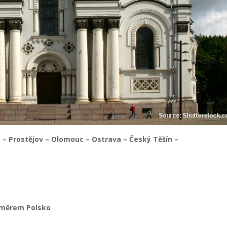
o
– Prostějov – Olomouc – Ostrava – Český Těšín –
 směrem Polsko