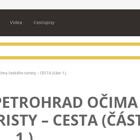
Videa
Cestopisy
čima českého turisty – CESTA (část 1.)
 PETROHRAD OČIMA
ISTY – CESTA (ČÁS
1.)