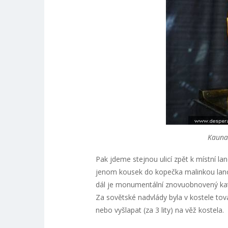
Kaunas
Pak jdeme stejnou ulicí zpět k místní l
jenom kousek do kopečka malinkou lanovko
dál je monumentální znovuobnovený katoli
Za sovětské nadvlády byla v kostele tová
nebo vyšlapat (za 3 lity) na věž kostela.