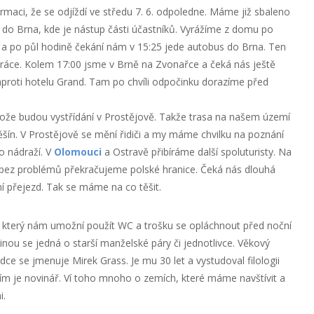
aci, že se odjíždí ve středu 7. 6. odpoledne. Máme již sbaleno
 do Brna, kde je nástup části účastníků. Vyrážíme z domu po
a po půl hodině čekání nám v 15:25 jede autobus do Brna. Ten
 práce. Kolem 17:00 jsme v Brně na Zvonařce a čeká nás ještě
proti hotelu Grand. Tam po chvíli odpočinku dorazíme před
tože budou vystřídání v Prostějově. Takže trasa na našem území
ín. V Prostějově se mění řidiči a my máme chvilku na poznání
 nádraží. V
Olomouci
a Ostravě přibíráme další spoluturisty. Na
 bez problémů překračujeme polské hranice. Čeká nás dlouhá
í přejezd. Tak se máme na co těšit.
 který nám umožní použít WC a trošku se opláchnout před noční
šinou se jedná o starší manželské páry či jednotlivce. Věkový
ce se jmenuje Mirek Grass. Je mu 30 let a vystudoval filologii
ím je novinář. Ví toho mnoho o zemích, které máme navštívit a
i.