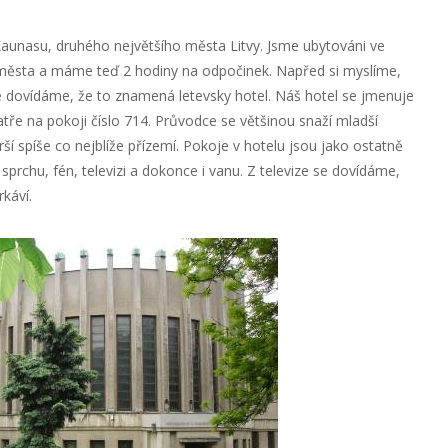
Kaunasu, druhého největšího města Litvy. Jsme ubytováni ve
 města a máme teď 2 hodiny na odpočinek. Napřed si myslíme,
se dovídáme, že to znamená letevsky hotel. Náš hotel se jmenuje
patře na pokoji číslo 714. Průvodce se většinou snaží mladší
rší spíše co nejblíže přízemí. Pokoje v hotelu jsou jako ostatně
prchu, fén, televizi a dokonce i vanu. Z televize se dovídáme,
rkáví.