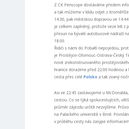
Z CK Periscope dostáváme předem inform
a tak můžeme v klidu odjet z Kroměříže
14:30, pak městskou dopravou ve 14:44 
je celkem zaplněný, protože veze lidi z
přesun na bývalé autobusové nádraží na
18:00.
Řidiči s námi do Pobaltí nepojedou, pro
je Prostějov-Olomouc-Ostrava-Český Těš
nově zrekonstruovaného prostějovského
hranice dorazíme před 22:00 hodinou a
cesta přes celé
Polsko
a tak zvaný nočn
Asi ve 22:45 zastavujeme u McDonalda,
cestou. Co se týká spolucestujících, vět
průměr zájezdu určitě nezvýšíme. Průvod
na Palackého universitě v Brně. Povolán
v průběhu cesty nás zasype informacem