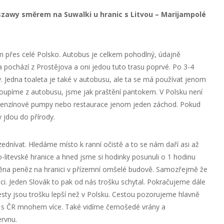
rszawy směrem na Suwalki u hranic s Litvou – Marijampolé
 přes celé Polsko. Autobus je celkem pohodlný, údajně
a pochází z Prostějova a oni jedou tuto trasu poprvé. Po 3-4
 Jedna toaleta je také v autobusu, ale ta se má používat jenom
toupíme z autobusu, jsme jak praštění pantokem. V Polsku není
u benzínové pumpy nebo restaurace jenom jeden záchod. Pokud
 jdou do přírody.
zednívat. Hledáme místo k ranní očistě a to se nám daří asi až
ko-litevské hranice a hned jsme si hodinky posunuli o 1 hodinu
ěna peněz na hranici v přízemní omšelé budově. Samozřejmě že
áci. Jeden Slovák to pak od nás trošku schytal. Pokračujeme dále
 cesty jsou trošku lepší než v Polsku. Cestou pozorujeme hlavně
ání s ČR mnohem více. Také vidíme černošedé vrány a
ervnu.