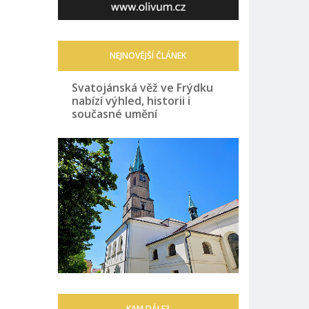
NEJNOVĚJŠÍ ČLÁNEK
Svatojánská věž ve Frýdku
nabízí výhled, historii i
současné umění
KAM DÁLE?