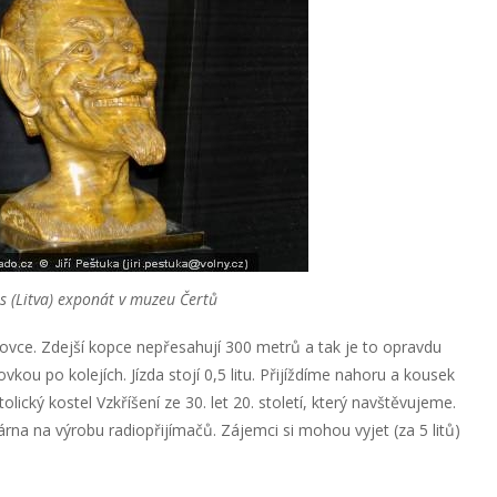
 (Litva) exponát v muzeu Čertů
anovce. Zdejší kopce nepřesahují 300 metrů a tak je to opravdu
u po kolejích. Jízda stojí 0,5 litu. Přijíždíme nahoru a kousek
cký kostel Vzkříšení ze 30. let 20. století, který navštěvujeme.
rna na výrobu radiopřijímačů. Zájemci si mohou vyjet (za 5 litů)