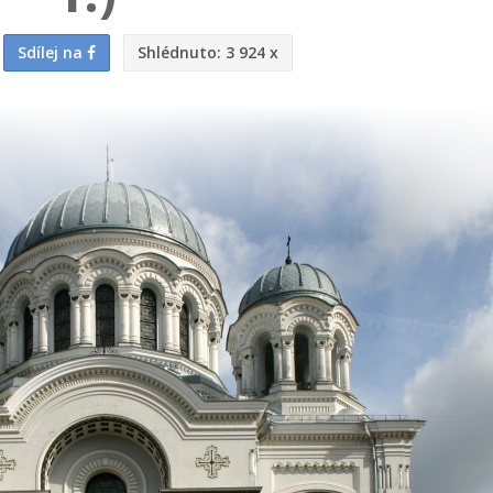
Sdílej na
Shlédnuto:
3 924 x