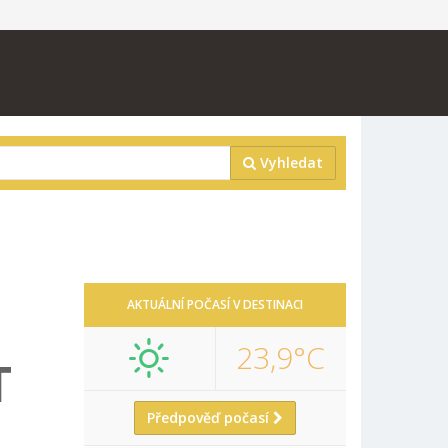
Vyhledat
AKTUÁLNÍ POČASÍ V DESTINACI
23,9°C
T
Předpověď počasí