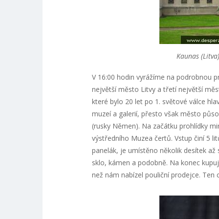
Kaunas (Litv
V 16:00 hodin vyrážíme na podrobnou pr
největší město Litvy a třetí největší m
které bylo 20 let po 1. světové válce hl
muzeí a galerií, přesto však město půs
(rusky Němen). Na začátku prohlídky m
výstředního Muzea čertů. Vstup činí 5 li
panelák, je umístěno několik desítek až 
sklo, kámen a podobně. Na konec kupujem
než nám nabízel pouliční prodejce. Ten c