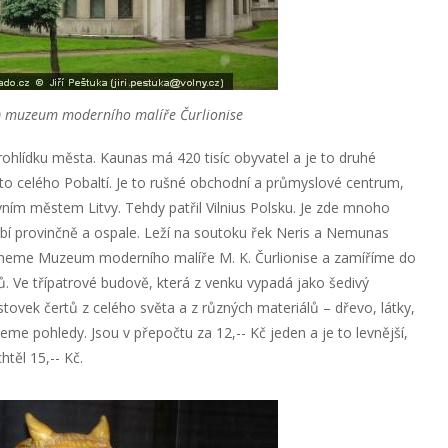
a) muzeum moderního malíře Čurlionise
ohlídku města. Kaunas má 420 tisíc obyvatel a je to druhé
ěsto celého Pobaltí. Je to rušné obchodní a průmyslové centrum,
avním městem Litvy. Tehdy patřil Vilnius Polsku. Je zde mnoho
obí provinčně a ospale. Leží na soutoku řek Neris a Nemunas
ineme Muzeum moderního malíře M. K. Čurlionise a zamíříme do
tů. Ve třípatrové budově, která z venku vypadá jako šedivý
stovek čertů z celého světa a z různých materiálů – dřevo, látky,
e pohledy. Jsou v přepočtu za 12,-- Kč jeden a je to levnější,
htěl 15,-- Kč.