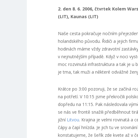
2. den 8. 6. 2006, čtvrtek Kolem Wa
(LIT), Kaunas (LIT)
Naše cesta pokračuje nočním přejezdem
holandského původu. Řidiči a jejich firm
hodinách máme vždy zdravotní zastávky.
v nejnutnějším případě. Když v noci vys
moc rozvinutá infrastruktura a tak je 
je tma, tak muži a některé odvážné ženy
Krátce po 3:00 pozoruji, že se začíná ro
na potřetí. V 10:15 jsme překročili pols
dopředu na 11:15. Pak následovala vým
se nás ve frontě snažili předběhnout tir
jižní
Litvou
. Krajina je velmi rovinatá a
čápy a čapí hnízda. Je jich tu ve srovn
konstatujeme, že šeřík zde kvete až v č