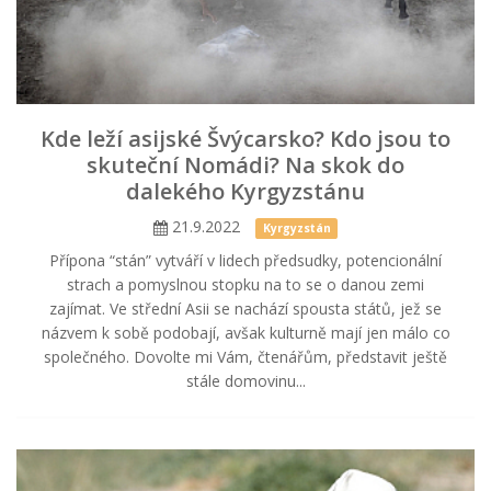
Kde leží asijské Švýcarsko? Kdo jsou to
skuteční Nomádi? Na skok do
dalekého Kyrgyzstánu
21.9.2022
Kyrgyzstán
Přípona “stán” vytváří v lidech předsudky, potencionální
strach a pomyslnou stopku na to se o danou zemi
zajímat. Ve střední Asii se nachází spousta států, jež se
názvem k sobě podobají, avšak kulturně mají jen málo co
společného. Dovolte mi Vám, čtenářům, představit ještě
stále domovinu...