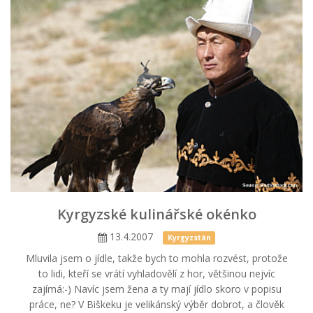
Kyrgyzské kulinářské okénko
13.4.2007
Kyrgyzstán
Mluvila jsem o jídle, takže bych to mohla rozvést, protože
to lidi, kteří se vrátí vyhladovělí z hor, většinou nejvíc
zajímá:-) Navíc jsem žena a ty mají jídlo skoro v popisu
práce, ne? V Biškeku je velikánský výběr dobrot, a člověk