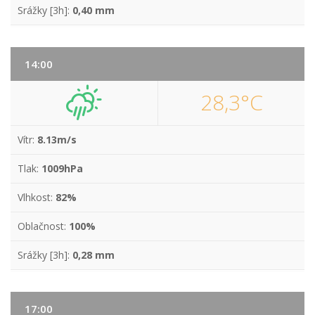
Srážky [3h]:
0,40 mm
14:00
28,3°C
Vítr:
8.13m/s
Tlak:
1009hPa
Vlhkost:
82%
Oblačnost:
100%
Srážky [3h]:
0,28 mm
17:00