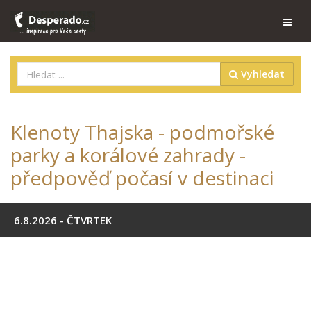
Vyhledat
Klenoty Thajska - podmořské
parky a korálové zahrady -
předpověď počasí v destinaci
6.8.2026 - ČTVRTEK