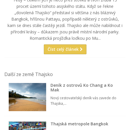
Thajsko – to nejsou jen krásné pláže a divoký noční život. Na
území Thajska totiž leží i několik desítek národních parků.
Tedy – celkem jich je něco přes stovku a tvoří zruba 13
procet území tohoto asijského státu. Když se řekne
„dovolená Thajsko“ představí si většina z nás bláznivý
Bangkok, hříšnou Pattayu, popřípadě některý z ostrůvků,
kam se dnes stále častěji jezdí. Thajsko ale může nabídnout i
přírodní krásy – důkazem jsou právě místní národní parky.
Romantická projížďka loďkou po Mu...