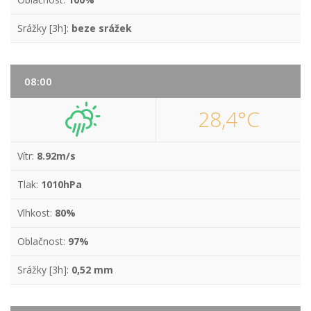
Srážky [3h]:
beze srážek
08:00
28,4°C
Vítr:
8.92m/s
Tlak:
1010hPa
Vlhkost:
80%
Oblačnost:
97%
Srážky [3h]:
0,52 mm