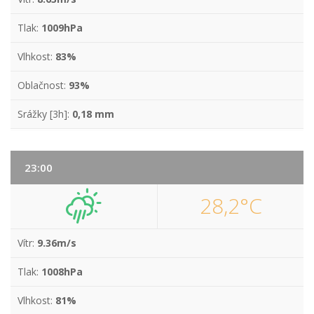
Tlak:
1009hPa
Vlhkost:
83%
Oblačnost:
93%
Srážky [3h]:
0,18 mm
23:00
28,2°C
Vítr:
9.36m/s
Tlak:
1008hPa
Vlhkost:
81%