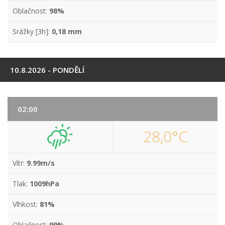
Oblačnost:
98%
Srážky [3h]:
0,18 mm
10.8.2026 - PONDĚLÍ
02:00
28,0°C
Vítr:
9.99m/s
Tlak:
1009hPa
Vlhkost:
81%
Oblačnost:
99%