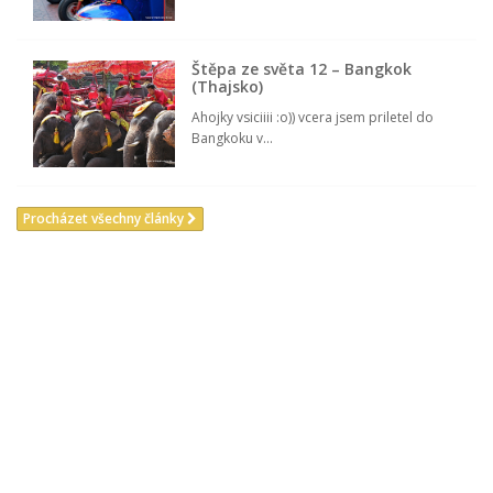
Deník z Thajska a Kambodže (1 /
6)
Čt 19/1/2006 Mám pocit, že poslední
týden nějak hrozně...
Thajsko – Ubytování a doprava
Ubytování a doprava jsou v Thajsku na
velmi dobré...
Štěpa ze světa 12 – Bangkok
(Thajsko)
Ahojky vsiciiii :o)) vcera jsem priletel do
Bangkoku v...