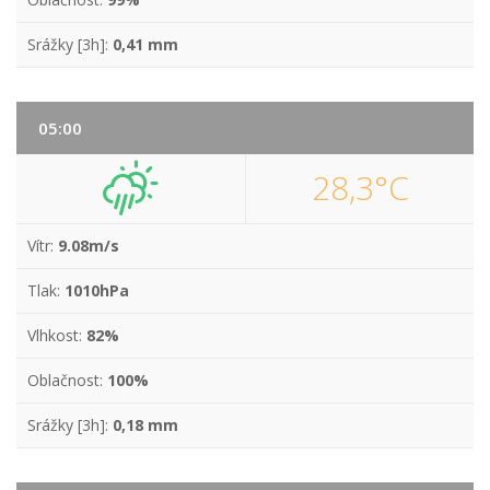
Srážky [3h]:
0,41 mm
05:00
28,3°C
Vítr:
9.08m/s
Tlak:
1010hPa
Vlhkost:
82%
Oblačnost:
100%
Srážky [3h]:
0,18 mm