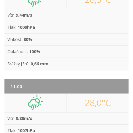
Vítr:
9.44m/s
Tlak:
1009hPa
Vlhkost:
80%
Oblačnost:
100%
Srážky [3h]:
0,66 mm
11:00
28,0°C
Vítr:
9.88m/s
Tlak:
1007hPa