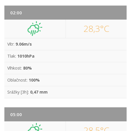
02:00
28,3°C
Vítr:
9.06m/s
Tlak:
1010hPa
Vlhkost:
80%
Oblačnost:
100%
Srážky [3h]:
0,47 mm
05:00
28,5°C