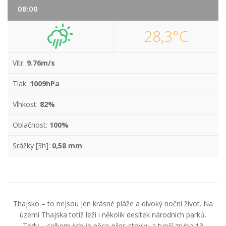
08:00
28,3°C
Vítr:
9.76m/s
Tlak:
1009hPa
Vlhkost:
82%
Oblačnost:
100%
Srážky [3h]:
0,58 mm