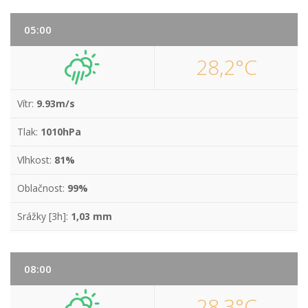
05:00
28,2°C
Vítr:
9.93m/s
Tlak:
1010hPa
Vlhkost:
81%
Oblačnost:
99%
Srážky [3h]:
1,03 mm
08:00
28,3°C