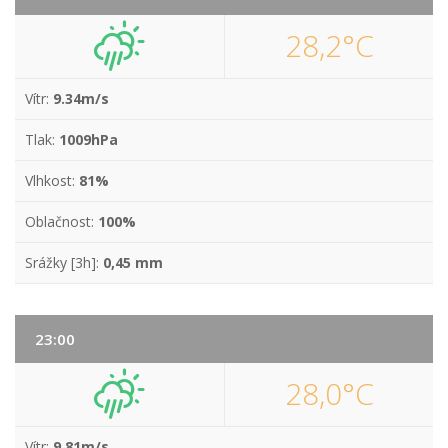
28,2°C
Vítr:
9.34m/s
Tlak:
1009hPa
Vlhkost:
81%
Oblačnost:
100%
Srážky [3h]:
0,45 mm
23:00
28,0°C
Vítr:
9.81m/s