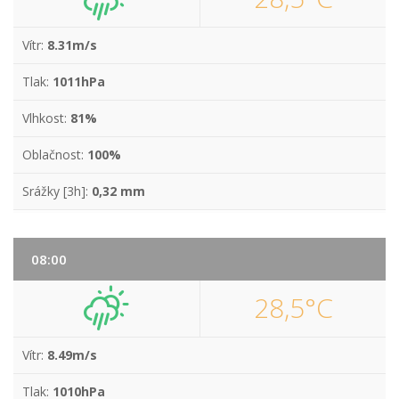
Vítr:
8.31m/s
Tlak:
1011hPa
Vlhkost:
81%
Oblačnost:
100%
Srážky [3h]:
0,32 mm
08:00
28,5°C
Vítr:
8.49m/s
Tlak:
1010hPa