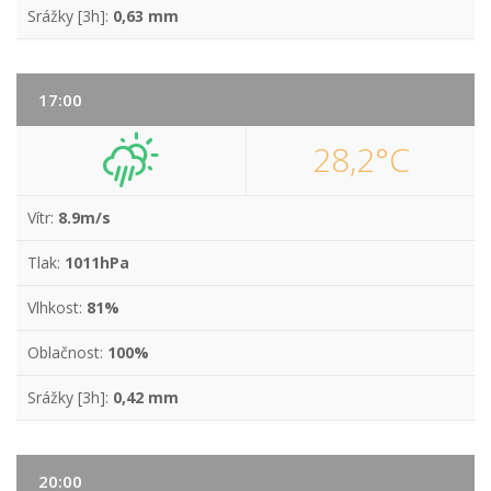
Srážky [3h]:
0,63 mm
17:00
28,2°C
Vítr:
8.9m/s
Tlak:
1011hPa
Vlhkost:
81%
Oblačnost:
100%
Srážky [3h]:
0,42 mm
20:00