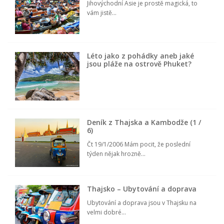
Číst celý článek
Další ze země Thajsko
Deník z ostrovů Ko Chang a Ko
Mak
Nový cestovatelský deník vás zavede do
Thajska,...
Thajská metropole Bangkok
Jihovýchodní Asie je prostě magická, to
vám jistě...
Léto jako z pohádky aneb jaké
jsou pláže na ostrově Phuket?