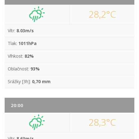
28,2°C
Vítr:
8.03m/s
Tlak:
1011hPa
Vlhkost:
82%
Oblačnost:
93%
Srážky [3h]:
0,70 mm
20:00
28,3°C
Vítr:
8.63m/s