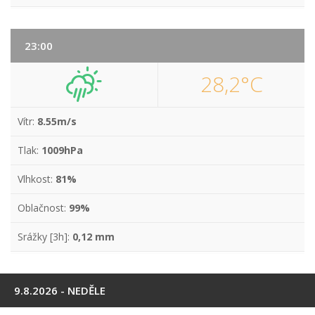
23:00
28,2°C
Vítr:
8.55m/s
Tlak:
1009hPa
Vlhkost:
81%
Oblačnost:
99%
Srážky [3h]:
0,12 mm
9.8.2026 - NEDĚLE