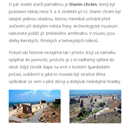
O pár století starší památkou je
Dianin chrám
, který byl
postaven někdy mezi 5. a 4. stoletím př.n.l. Dianin chrám byl
údajně jedinou stavbou, kterou Hannibal uchránil před
zničením při dobytím města Puny. Archeologické muzeum
naleznete poblíž již zmíněného amfiteátru. V muzeu jsou
sbírky iberských, římských a hebrejských nálezů.
Pokud vás historie nezajímá tak i přesto stojí za námahu
vyšplhat do pevnosti, protože je z ní nádherný výhled do
okolí. Když člověk šlape na vrch v horkém španělském
počasí, uvědomí si jaká to musela být strašná dřina
vyškrábat se sem v plné zbroji a dobývat nedobytné hradby.