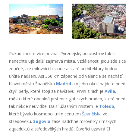
Pokud chcete více poznat Pyrenejský poloostrov tak si
nenechte ujít další zajímavá místa. Vzdálenosti jsou zde sice
značné, ale milovníci historie a staré architektury budou
určitě nadšeni. Asi 350 km západně od Valencie se nachází
hlavní město Španělska
Madrid
a v jeho okolí najdete hned
čtyři perly, které stojí za návštěvu. První z nich je
Avila
,
město které obepíná prstenec gotických hradeb, které hned
tak někde neuvidíte. Další úžasným místem je
Toledo
,
které bývalo kosmopolitním centrem
Španělska
ve
středověku.
Segovia
zase nadchne milovníky římských
aquaduktů a středověkých hradů. Čtveřici uzavírá
El