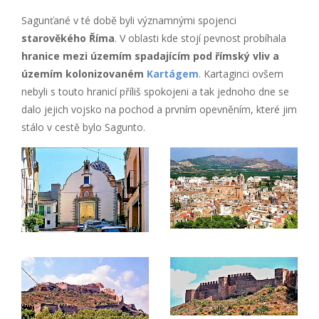
Sagunťané v té době byli významnými spojenci
starověkého Říma
. V oblasti kde stojí pevnost probíhala
hranice mezi územím spadajícím pod římský vliv a
územím kolonizovaném
Kartágem
. Kartaginci ovšem
nebyli s touto hranicí příliš spokojeni a tak jednoho dne se
dalo jejich vojsko na pochod a prvním opevněním, které jim
stálo v cestě bylo Sagunto.