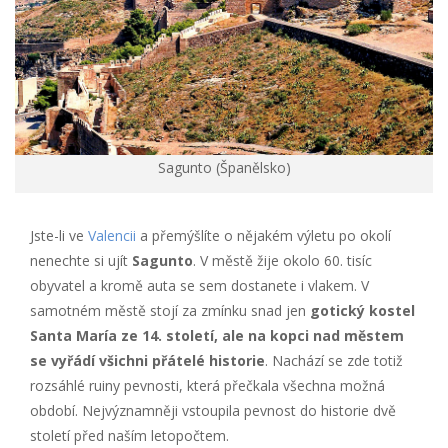
Sagunto (Španělsko)
Jste-li ve
Valencii
a přemýšlíte o nějakém výletu po okolí
nenechte si ujít
Sagunto
. V městě žije okolo 60. tisíc
obyvatel a kromě auta se sem dostanete i vlakem. V
samotném městě stojí za zmínku snad jen
gotický kostel
Santa María ze 14. století, ale na kopci nad městem
se vyřádí všichni přátelé historie
. Nachází se zde totiž
rozsáhlé ruiny pevnosti, která přečkala všechna možná
období. Nejvýznamněji vstoupila pevnost do historie dvě
století před naším letopočtem.