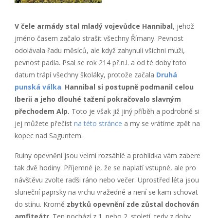
V čele armády stal mladý vojevůdce Hannibal
, jehož
jméno časem začalo strašit všechny Římany. Pevnost
odolávala řadu měsíců, ale když zahynuli všichni muži,
pevnost padla. Psal se rok 214 př.n.l. a od té doby toto
datum trápí všechny školáky, protože začala
Druhá
punská válka
.
Hannibal si postupně podmanil celou
Iberii a jeho dlouhé tažení pokračovalo slavným
přechodem Alp.
Toto je však již jiný příběh a podrobně si
jej můžete přečíst
na této stránce
a my se vrátíme zpět na
kopec nad Saguntem.
Ruiny opevnění jsou velmi rozsáhlé a prohlídka vám zabere
tak dvě hodiny. Příjemné je, že se naplatí vstupné, ale pro
návštěvu zvolte radši ráno nebo večer. Uprostřed léta jsou
sluneční paprsky na vrchu vražedné a není se kam schovat
do stínu. Kromě
zbytků opevnění zde zůstal dochován
amfiteátr
. Ten pochází z 1. nebo 2. století, tedy z doby,