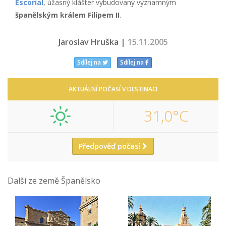
Escorial
, úžasný klášter vybudovaný významným
španělským králem Filipem II
.
Jaroslav Hruška |
15.11.2005
Sdílej na
Sdílej na
AKTUÁLNÍ POČASÍ V DESTINACI
31,0°C
Předpověď počasí
Další ze země Španělsko