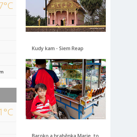
7°C
Kudy kam - Siem Reap
mm
1°C
Baroko a hraběnka Marie, to