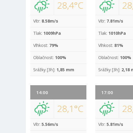
28,4°C
28
Vítr:
8.58m/s
Vítr:
7.81m/s
Tlak:
1009hPa
Tlak:
1010hPa
Vlhkost:
79%
Vlhkost:
81%
Oblačnost:
100%
Oblačnost:
100%
Srážky [3h]:
1,85 mm
Srážky [3h]:
2,18
14:00
17:00
28,1°C
28
Vítr:
5.56m/s
Vítr:
5.81m/s