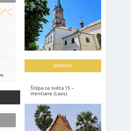
9°C
KAM DÁLE?
mm
Štěpa ze světa 15 –
Vientiane (Laos)