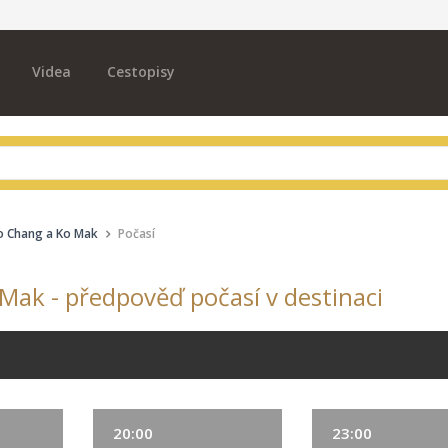
Videa
Cestopisy
o Chang a Ko Mak
Počasí
Mak - předpověď počasí v destinaci
20:00
23:00