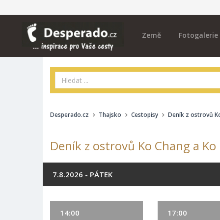
Země
Fotogalerie
Desperado.cz
Thajsko
Cestopisy
Deník z ostrovů K
Deník z ostrovů Ko Chang a Ko 
7.8.2026 - PÁTEK
14:00
17:00