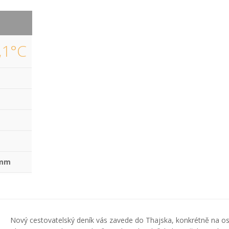
,1°C
 mm
Nový cestovatelský deník vás zavede do Thajska, konkrétně na o