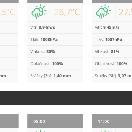
,5°C
28,7°C
27,
Vítr:
8.94m/s
Vítr:
9.45m/s
Tlak:
1008hPa
Tlak:
1007hPa
Vlhkost:
80%
Vlhkost:
81%
Oblačnost:
100%
Oblačnost:
100%
 mm
Srážky [3h]:
1,40 mm
Srážky [3h]:
3,07 
08:00
11:00