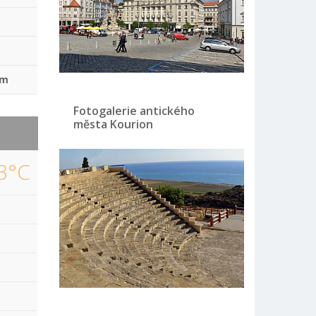
mm
Fotogalerie antického
města Kourion
3°C