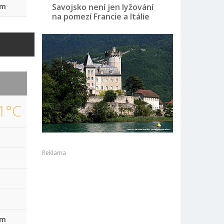
mm
Savojsko není jen lyžování
na pomezí Francie a Itálie
1°C
Reklama
mm