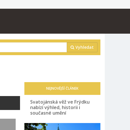
Vyhledat
NEJNOVĚJŠÍ ČLÁNEK
Svatojánská věž ve Frýdku
nabízí výhled, historii i
současné umění