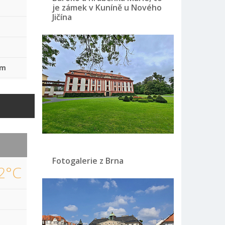
je zámek v Kuníně u Nového
Jičína
mm
Fotogalerie z Brna
2°C