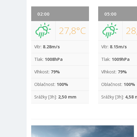
02:00
05:00
27,8°C
28
Vítr:
8.28m/s
Vítr:
8.15m/s
Tlak:
1008hPa
Tlak:
1009hPa
Vlhkost:
79%
Vlhkost:
79%
Oblačnost:
100%
Oblačnost:
100%
Srážky [3h]:
2,50 mm
Srážky [3h]:
4,58