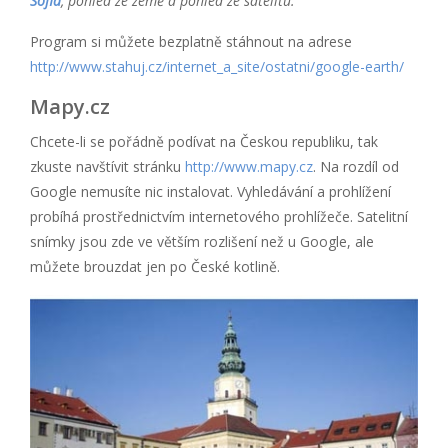
Sofia
, pohled ze země a pohled ze satelitu.
Program si můžete bezplatně stáhnout na adrese
http://www.stahuj.cz/internet_a_site/ostatni/google-earth/
Mapy.cz
Chcete-li se pořádně podívat na Českou republiku, tak
zkuste navštívit stránku
http://www.mapy.cz
. Na rozdíl od
Google nemusíte nic instalovat. Vyhledávání a prohlížení
probíhá prostřednictvím internetového prohlížeče. Satelitní
snímky jsou zde ve větším rozlišení než u Google, ale
můžete brouzdat jen po České kotlině.