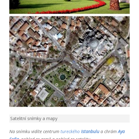
Satelitní snímky a mapy
Na snímku vidíte centrum
tureckého
Istanbulu
a chrám
Aya