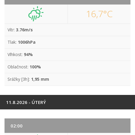
16,7°C
Vítr:
3.76m/s
Tlak:
1006hPa
Vlhkost:
94%
Oblačnost:
100%
Srážky [3h]:
1,95 mm
11.8.2026 - ÚTERÝ
02:00