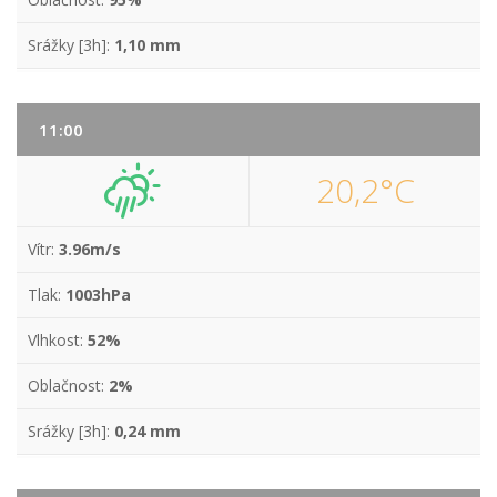
Srážky [3h]:
1,10 mm
11:00
20,2°C
Vítr:
3.96m/s
Tlak:
1003hPa
Vlhkost:
52%
Oblačnost:
2%
Srážky [3h]:
0,24 mm