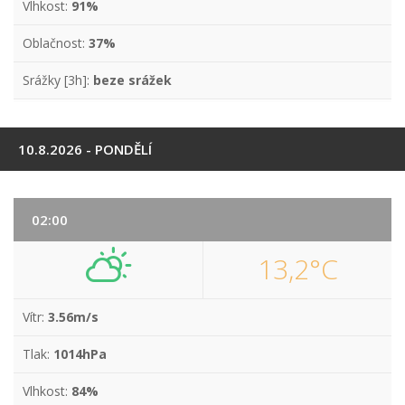
Vlhkost:
91%
Oblačnost:
37%
Srážky [3h]:
beze srážek
10.8.2026 - PONDĚLÍ
02:00
13,2°C
Vítr:
3.56m/s
Tlak:
1014hPa
Vlhkost:
84%