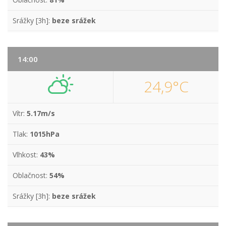
Srážky [3h]:
beze srážek
14:00
24,9°C
Vítr:
5.17m/s
Tlak:
1015hPa
Vlhkost:
43%
Oblačnost:
54%
Srážky [3h]:
beze srážek