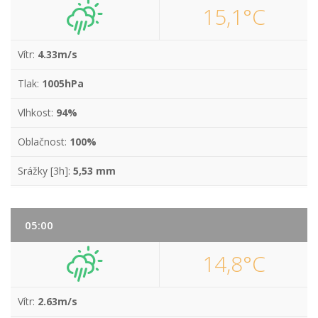
15,1°C
Vítr:
4.33m/s
Tlak:
1005hPa
Vlhkost:
94%
Oblačnost:
100%
Srážky [3h]:
5,53 mm
05:00
14,8°C
Vítr:
2.63m/s