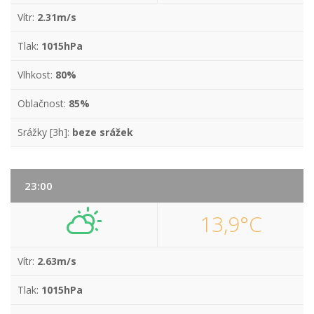
Vítr:
2.31m/s
Tlak:
1015hPa
Vlhkost:
80%
Oblačnost:
85%
Srážky [3h]:
beze srážek
23:00
13,9°C
Vítr:
2.63m/s
Tlak:
1015hPa