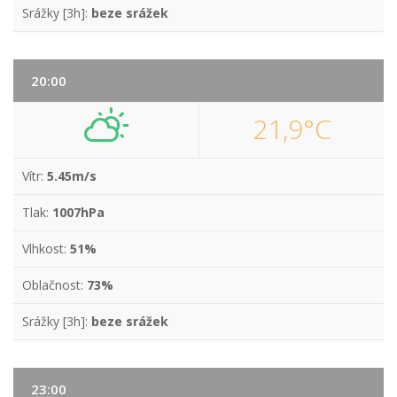
Srážky [3h]:
beze srážek
20:00
21,9°C
Vítr:
5.45m/s
Tlak:
1007hPa
Vlhkost:
51%
Oblačnost:
73%
Srážky [3h]:
beze srážek
23:00