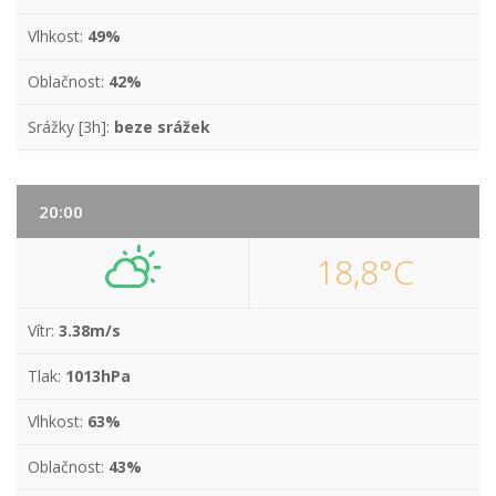
Vlhkost:
49%
Oblačnost:
42%
Srážky [3h]:
beze srážek
20:00
18,8°C
Vítr:
3.38m/s
Tlak:
1013hPa
Vlhkost:
63%
Oblačnost:
43%