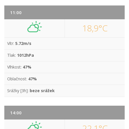
11:00
18,9°C
Vítr:
5.72m/s
Tlak:
1012hPa
Vlhkost:
47%
Oblačnost:
47%
Srážky [3h]:
beze srážek
14:00
22,1°C