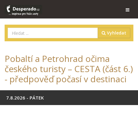
Vyhledat
Pobaltí a Petrohrad očima
českého turisty – CESTA (část 6.)
- předpověď počasí v destinaci
7.8.2026 - PÁTEK