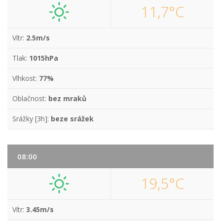
11,7°C
Vítr:
2.5m/s
Tlak:
1015hPa
Vlhkost:
77%
Oblačnost:
bez mraků
Srážky [3h]:
beze srážek
08:00
19,5°C
Vítr:
3.45m/s