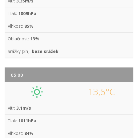
Vítr:
3.35m/s
Tlak:
1009hPa
Vlhkost:
85%
Oblačnost:
13%
Srážky [3h]:
beze srážek
05:00
13,6°C
Vítr:
3.1m/s
Tlak:
1011hPa
Vlhkost:
84%