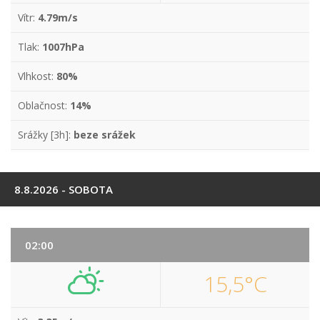
Vítr:
4.79m/s
Tlak:
1007hPa
Vlhkost:
80%
Oblačnost:
14%
Srážky [3h]:
beze srážek
8.8.2026 - SOBOTA
02:00
15,5°C