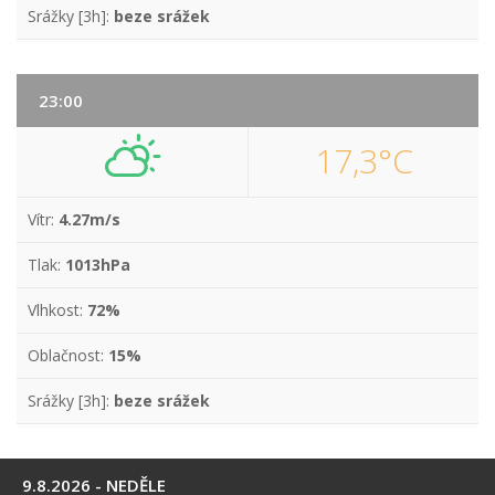
Srážky [3h]:
beze srážek
23:00
17,3°C
Vítr:
4.27m/s
Tlak:
1013hPa
Vlhkost:
72%
Oblačnost:
15%
Srážky [3h]:
beze srážek
9.8.2026 - NEDĚLE