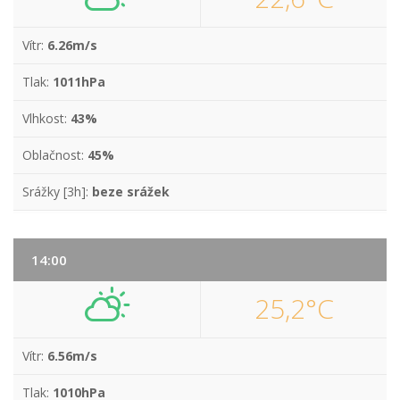
Vítr:
6.26m/s
Tlak:
1011hPa
Vlhkost:
43%
Oblačnost:
45%
Srážky [3h]:
beze srážek
14:00
25,2°C
Vítr:
6.56m/s
Tlak:
1010hPa