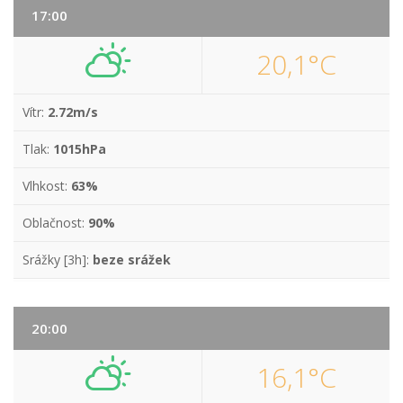
17:00
20,1°C
Vítr:
2.72m/s
Tlak:
1015hPa
Vlhkost:
63%
Oblačnost:
90%
Srážky [3h]:
beze srážek
20:00
16,1°C