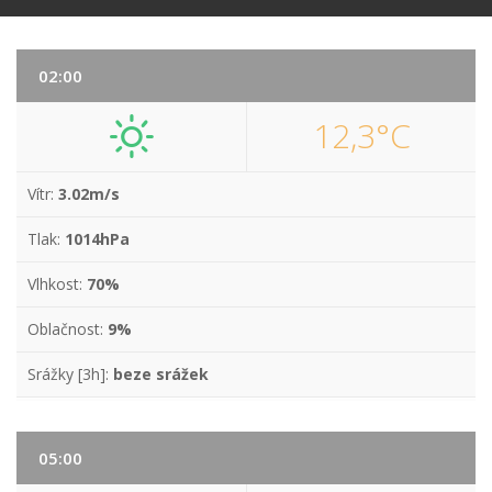
02:00
12,3°C
Vítr:
3.02m/s
Tlak:
1014hPa
Vlhkost:
70%
Oblačnost:
9%
Srážky [3h]:
beze srážek
05:00