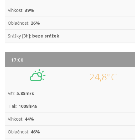
Vlhkost:
39%
Oblačnost:
26%
Srážky [3h]:
beze srážek
17:00
24,8°C
Vítr:
5.85m/s
Tlak:
1008hPa
Vlhkost:
44%
Oblačnost:
46%