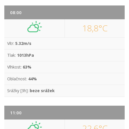
08:00
18,8°C
Vítr:
5.32m/s
Tlak:
1013hPa
Vlhkost:
63%
Oblačnost:
44%
Srážky [3h]:
beze srážek
11:00
22,6°C