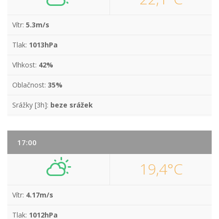
Vítr:
5.3m/s
Tlak:
1013hPa
Vlhkost:
42%
Oblačnost:
35%
Srážky [3h]:
beze srážek
17:00
19,4°C
Vítr:
4.17m/s
Tlak:
1012hPa