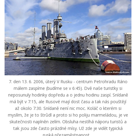
7. den 13. 6. 2006, úterý V Rusku - centrum Petrohradu Ráno
málem zaspíme (budíme se v 6:45). Dvě naše turistky si
neposunuly hodinky dopředu a o jednu hodinu zaspí. Snídaně
má být v 7:15, ale Rusové mají dost času a tak nás pouštějí
až okolo 7:30. Snídaně není nic moc. Koláč o kterém si
myslím, že je to štrůdl a proto si ho poliju marmeládou, je ve
skutečnosti naplněn zelím. Obsluha nestíhá náporu turistů a
tak jsou zde často prázdné mísy. Už zde je vidět typická
ruská přezaměstnanost....