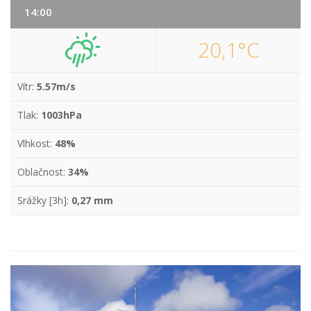
14:00
20,1°C
Vítr:
5.57m/s
Tlak:
1003hPa
Vlhkost:
48%
Oblačnost:
34%
Srážky [3h]:
0,27 mm