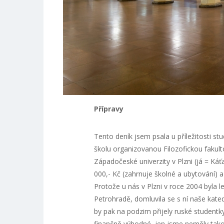
Přípravy
Tento deník jsem psala u příležitosti stu
školu organizovanou Filozofickou fakulto
Západočeské univerzity v Plzni (já = Káťa
000,- Kč (zahrnuje školné a ubytování) a
Protože u nás v Plzni v roce 2004 byla 
Petrohradě, domluvila se s ní naše kate
by pak na podzim přijely ruské studentk
finančně výhodné, jen jsme neměly takovo