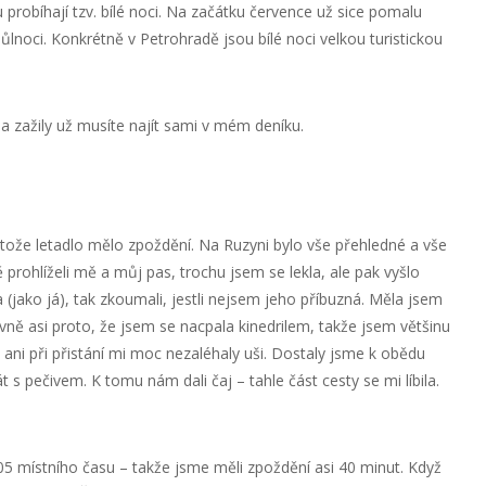
 probíhají tzv. bílé noci. Na začátku července už sice pomalu
ůlnoci. Konkrétně v Petrohradě jsou bílé noci velkou turistickou
 a zažily už musíte najít sami v mém deníku.
tože letadlo mělo zpoždění. Na Ruzyni bylo vše přehledné a vše
ě prohlíželi mě a můj pas, trochu jsem se lekla, ale pak vyšlo
 (jako já), tak zkoumali, jestli nejsem jeho příbuzná. Měla jsem
avně asi proto, že jsem se nacpala kinedrilem, takže jsem většinu
tu ani při přistání mi moc nezaléhaly uši. Dostaly jsme k obědu
 s pečivem. K tomu nám dali čaj – tahle část cesty se mi líbila.
:05 místního času – takže jsme měli zpoždění asi 40 minut. Když