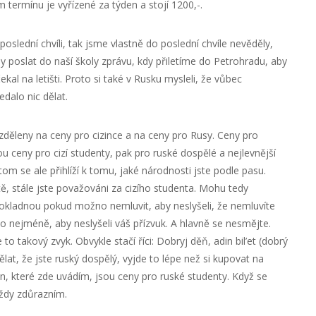
termínu je vyřízené za týden a stojí 1200,-.
oslední chvíli, tak jsme vlastně do poslední chvíle nevěděly,
y poslat do naší školy zprávu, kdy přiletíme do Petrohradu, aby
al na letišti. Proto si také v Rusku mysleli, že vůbec
edalo nic dělat.
děleny na ceny pro cizince a na ceny pro Rusy. Ceny pro
ou ceny pro cizí studenty, pak pro ruské dospělé a nejlevnější
m se ale přihlíží k tomu, jaké národnosti jste podle pasu.
tě, stále jste považováni za cizího studenta. Mohu tedy
kladnou pokud možno nemluvit, aby neslyšeli, že nemluvíte
co nejméně, aby neslyšeli váš přízvuk. A hlavně se nesmějte.
o takový zvyk. Obvykle stačí říci: Dobryj děň, adin bil’et (dobrý
ělat, že jste ruský dospělý, vyjde to lépe než si kupovat na
en, které zde uvádím, jsou ceny pro ruské studenty. Když se
vždy zdůrazním.