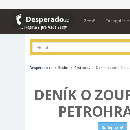
Země
Fotogalerie
Desperado.cz
Rusko
Cestopisy
Deník o zoufalém pu
DENÍK O ZOU
PETROHRA
Sdílej na