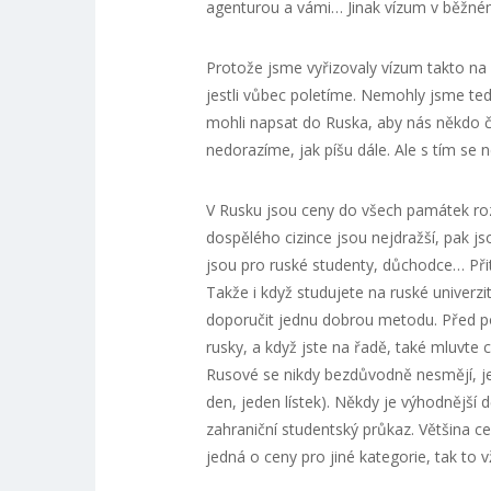
agenturou a vámi… Jinak vízum v běžném 
Protože jsme vyřizovaly vízum takto na p
jestli vůbec poletíme. Nemohly jsme ted
mohli napsat do Ruska, aby nás někdo ček
nedorazíme, jak píšu dále. Ale s tím se n
V Rusku jsou ceny do všech památek roz
dospělého cizince jsou nejdražší, pak js
jsou pro ruské studenty, důchodce… Přito
Takže i když studujete na ruské univerzi
doporučit jednu dobrou metodu. Před po
rusky, a když jste na řadě, také mluvte 
Rusové se nikdy bezdůvodně nesmějí, je t
den, jeden lístek). Někdy je výhodnější d
zahraniční studentský průkaz. Většina c
jedná o ceny pro jiné kategorie, tak to 