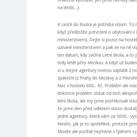
na letišti…).
K cestě do Ruska je potřeba vízum. To
když předložíte potvrzení o ubytování v
ministerstvem). Dejte si pozor na hostel
uznané ministerstvem a pak se na ně víz
ten datum, kdy začíná Letní škola, a to 
tedy letět přes Moskvu. A když už bude
si u stejné agentury rovnou zaplatili 2 
zpáteční (z Prahy do Moskvy a z Petrohr
Noc v hostelu 600,- Kč. Problém ale nas
dokonce problém získat od nich alespoň 
letní škola, ale my jsme potřebovali ví
že jsme den před odletem vízum dostaly,
jedné agentury, která vám za 3000,- vyst
Nevím, jak je to spolehlivé, protože js
Musíte ale počítat nejméně s týdnem
vy