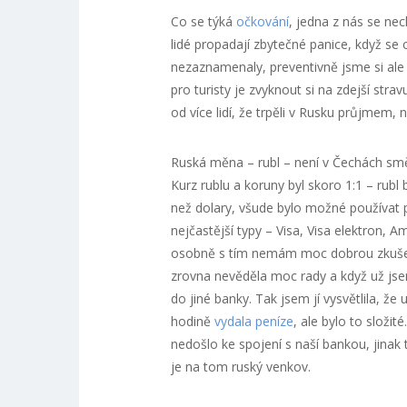
Co se týká
očkování
, jedna z nás se nec
lidé propadají zbytečné panice, když se
nezaznamenaly, preventivně jsme si ale
pro turisty je zvyknout si na zdejší stra
od více lidí, že trpěli v Rusku průjmem, 
Ruská měna – rubl – není v Čechách směn
Kurz rublu a koruny byl skoro 1:1 – rubl
než dolary, všude bylo možné používat p
nejčastější typy – Visa, Visa elektron, A
osobně s tím nemám moc dobrou zkušenos
zrovna nevěděla moc rady a když už jsem 
do jiné banky. Tak jsem jí vysvětlila, 
hodině
vydala peníze
, ale bylo to složit
nedošlo ke spojení s naší bankou, jin
je na tom ruský venkov.