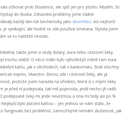
hala očkovat proti žloutence, ale spíš jen pro jistotu. Myslím, že
 chystají do Ruska. Zdravotní problémy jsme žádné
 dávaly každý den lok becherovky jako
desinfekci
. Asi nejhorší
vu, je vynikající, ale hodně se zde používá smetana. Slyšela jsem
nám se to naštěstí nestalo.
itelná, takže jsme si vezly dolary, eura nebo cestovní šeky.
 byl trochu slabší. O něco málo bylo výhodnější měnit tam eura
latební kartu, jak v obchodech, tak v bankomatu. Brali všechny
merican expres, Maestro. Berou zde i cestovní šeky, ale já
t, protože jsem narazila na úřednici, která si s mými šeky
je před ní podepsala, tak mě poprosila, jestli nechci jít radši
že už podepsané šeky mi jinde nevezmou a ona mi tedy asi po ¾
é. Nejlepší bylo placení kartou – jen jednou se nám stalo, že
ak to fungovalo bez problémů. Samozřejmě nemám zkušenost, jak