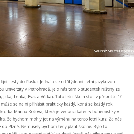
dijní cesty do Ruska. Jednalo se o třítýdenní Letní jazykovou
u univerzity v Petrohradě. Jelo nás tam 5 studentek ruštiny ze
, Jitka, Lenka, Eva, a Věrka). Tato letní škola stojí v přepočtu 10
 může se na ní přihlásit prakticky každý, koná se každý rok.
lektorka Marina Kotova, která je vedoucí katedry bohemistiky v
dra, že bychom mohly jet na výměnu na tento letní kurz. Za nás
y do Plzně. Nemusely bychom tedy platit školné. Bylo to
u péči, jako ostatní platící studenti (např. nás nikdo nevyzvedl