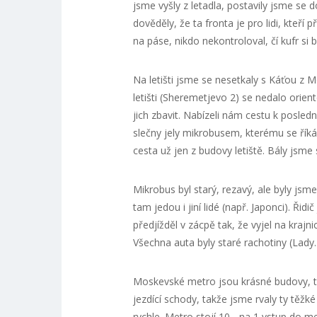
jsme vyšly z letadla, postavily jsme se d
dověděly, že ta fronta je pro lidi, kteří
na páse, nikdo nekontroloval, čí kufr si 
Na letišti jsme se nesetkaly s Káťou z
letišti (Sheremetjevo 2) se nedalo orient
jich zbavit. Nabízeli nám cestu k posle
slečny jely mikrobusem, kterému se říká 
cesta už jen z budovy letiště. Bály jsme s
Mikrobus byl starý, rezavý, ale byly js
tam jedou i jiní lidé (např. Japonci). Řidi
předjížděl v zácpě tak, že vyjel na krajni
Všechna auta byly staré rachotiny (Lady..
Moskevské metro jsou krásné budovy, ted
jezdící schody, takže jsme rvaly ty těžk
rychle. Metro stojí 10,- na 1 vstup do me