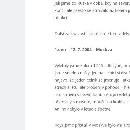
Jeli jsme do Ruska v době, kdy na severu
končí, ale přesto se stmívalo až kolem p
atrakcí.
Další zajímavosti, které jsme tam viděly
1.den – 12. 7. 2004 – Moskva
Vylétaly jsme kolem 12:15 z Ruzyně, pro
jsme snadno našly. Jen na celnici si divn
najevo, že jeden celník se jmenuje Fatka
strach z letu, ale proběhl v pohodě – hl
letu strávila v bezvědomí:-) Ani při vzle
těstoviny s masem, moučník a krabí salát
Ani mi nebylo v letadle špatně.
Když jsme přistáli v Moskvě bylo asi 17