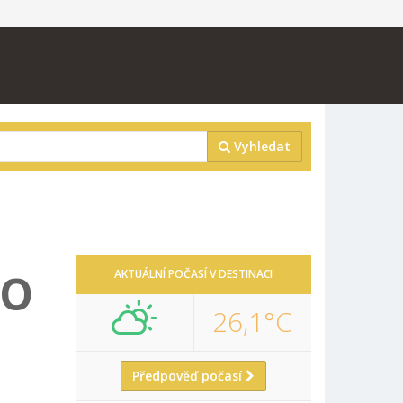
Vyhledat
DO
AKTUÁLNÍ POČASÍ V DESTINACI
26,1°C
Předpověď počasí