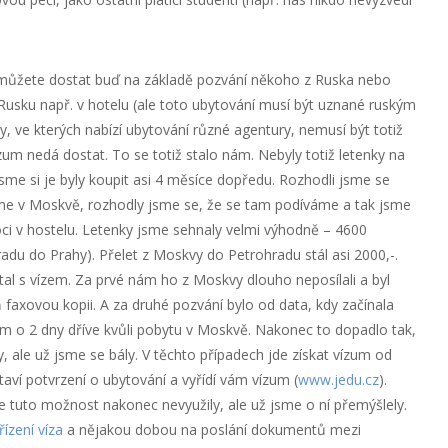
 můžete dostat buď na základě pozvání někoho z Ruska nebo
 Rusku např. v hotelu (ale toto ubytování musí být uznané ruským
y, ve kterých nabízí ubytování různé agentury, nemusí být totiž
um nedá dostat. To se totiž stalo nám. Nebyly totiž letenky na
jsme si je byly koupit asi 4 měsíce dopředu. Rozhodli jsme se
me v Moskvě, rozhodly jsme se, že se tam podíváme a tak jsme
noci v hostelu. Letenky jsme sehnaly velmi výhodně – 4600
adu do Prahy). Přelet z Moskvy do Petrohradu stál asi 2000,-.
tal s vízem. Za prvé nám ho z Moskvy dlouho neposílali a byl
faxovou kopii. A za druhé pozvání bylo od data, kdy začínala
zum o 2 dny dříve kvůli pobytu v Moskvě. Nakonec to dopadlo tak,
 ale už jsme se bály. V těchto případech jde získat vízum od
aví potvrzení o ubytování a vyřídí vám vízum (
www.jedu.cz
).
me tuto možnost nakonec nevyužily, ale už jsme o ní přemýšlely.
řízení víza
a nějakou dobou na poslání dokumentů mezi