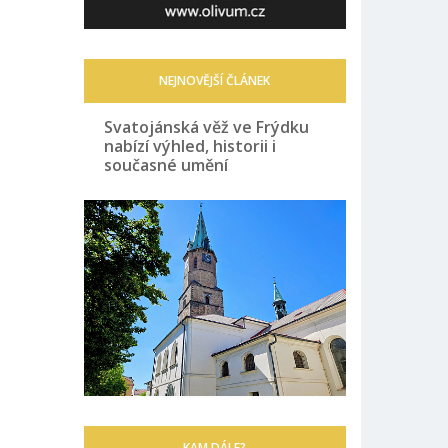
NEJNOVĚJŠÍ ČLÁNEK
Svatojánská věž ve Frýdku
nabízí výhled, historii i
současné umění
KAM DÁLE?