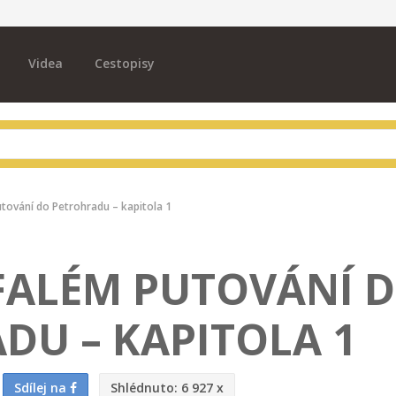
Videa
Cestopisy
tování do Petrohradu – kapitola 1
FALÉM PUTOVÁNÍ 
DU – KAPITOLA 1
Sdílej na
Shlédnuto:
6 927 x