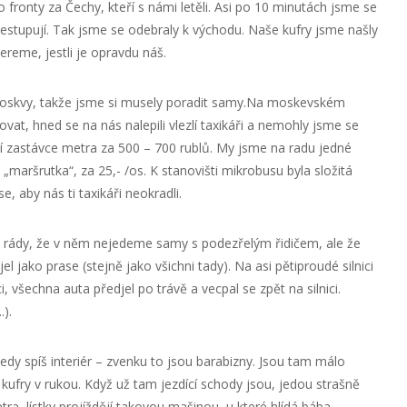
o fronty za Čechy, kteří s námi letěli. Asi po 10 minutách jsme se
 přestupují. Tak jsme se odebraly k východu. Naše kufry jsme našly
bereme, jestli je opravdu náš.
 Moskvy, takže jsme si musely poradit samy.Na moskevském
ovat, hned se na nás nalepili vlezlí taxikáři a nemohly jsme se
dní zastávce metra za 500 – 700 rublů. My jsme na radu jedné
„maršrutka“, za 25,- /os. K stanovišti mikrobusu byla složitá
e, aby nás ti taxikáři neokradli.
me rády, že v něm nejedeme samy s podezřelým řidičem, ale že
č jel jako prase (stejně jako všichni tady). Na asi pětiproudé silnici
ci, všechna auta předjel po trávě a vecpal se zpět na silnici.
.).
y spíš interiér – zvenku to jsou barabizny. Jsou tam málo
é kufry v rukou. Když už tam jezdící schody jsou, jedou strašně
tra, lístky projíždějí takovou mašinou, u které hlídá bába