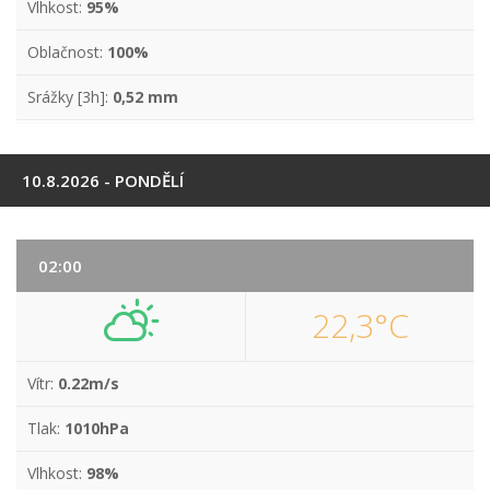
Vlhkost:
95%
Oblačnost:
100%
Srážky [3h]:
0,52 mm
10.8.2026 - PONDĚLÍ
02:00
22,3°C
Vítr:
0.22m/s
Tlak:
1010hPa
Vlhkost:
98%