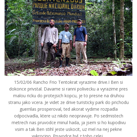
15/02/06 Rancho Frio Tentokrat vyrazime drive.I Ben si
dokonce privstal. Davame si ranni polivecku a vyrazime pres
malou ricku do protejsich kopcu, je to presne na druhou
stranu jako vcera. Je videt ze drive turisticky park do prichodu
guerrilas prosperoval, ted akorat vydime rozpadla
odpocivadla, ktere uz nikdo neopravuje. Po sedmistech
metrech nas pruvodce minul hada, ja jsem si ho kupodivu
vsim a tak Ben stihl jeste uskocit, uz mel na nej pekne
vykrocino. Pruvodce byl z toho celej...