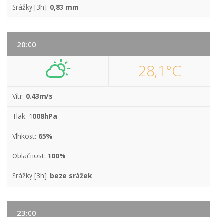
Srážky [3h]:
0,83 mm
20:00
28,1°C
Vítr:
0.43m/s
Tlak:
1008hPa
Vlhkost:
65%
Oblačnost:
100%
Srážky [3h]:
beze srážek
23:00