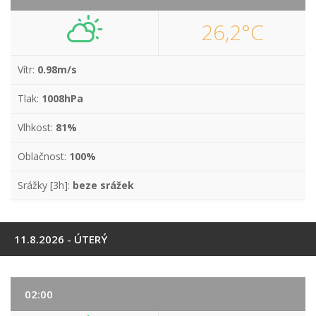
26,2°C
Vítr:
0.98m/s
Tlak:
1008hPa
Vlhkost:
81%
Oblačnost:
100%
Srážky [3h]:
beze srážek
11.8.2026 - ÚTERÝ
02:00