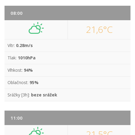
08:00
21,6°C
Vítr:
0.28m/s
Tlak:
1010hPa
Vlhkost:
94%
Oblačnost:
95%
Srážky [3h]:
beze srážek
11:00
21,5°C