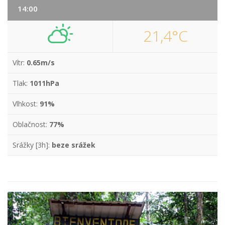
14:00
21,4°C
Vítr:
0.65m/s
Tlak:
1011hPa
Vlhkost:
91%
Oblačnost:
77%
Srážky [3h]:
beze srážek