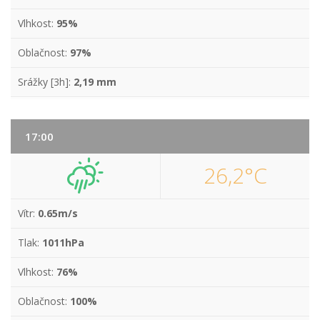
Vlhkost:
95%
Oblačnost:
97%
Srážky [3h]:
2,19 mm
17:00
26,2°C
Vítr:
0.65m/s
Tlak:
1011hPa
Vlhkost:
76%
Oblačnost:
100%