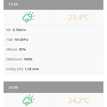
17:00
23,4°C
Vítr:
0.76m/s
Tlak:
1012hPa
Vlhkost:
95%
Oblačnost:
100%
Srážky [3h]:
1,38 mm
20:00
24,2°C