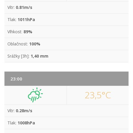
Vítr:
0.81m/s
Tlak:
1011hPa
Vlhkost:
89%
Oblačnost:
100%
Srážky [3h]:
1,40 mm
23:00
23,5°C
Vítr:
0.28m/s
Tlak:
1008hPa