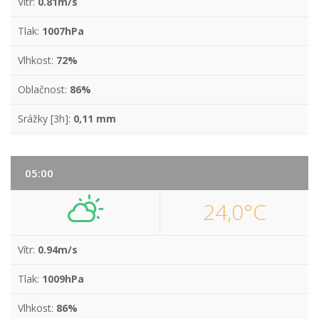
Vítr:
0.81m/s
Tlak:
1007hPa
Vlhkost:
72%
Oblačnost:
86%
Srážky [3h]:
0,11 mm
05:00
24,0°C
Vítr:
0.94m/s
Tlak:
1009hPa
Vlhkost:
86%