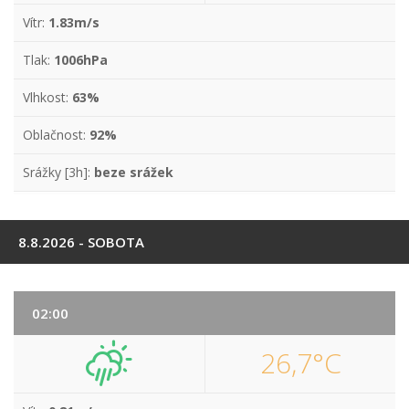
Vítr:
1.83m/s
Tlak:
1006hPa
Vlhkost:
63%
Oblačnost:
92%
Srážky [3h]:
beze srážek
8.8.2026 - SOBOTA
02:00
26,7°C