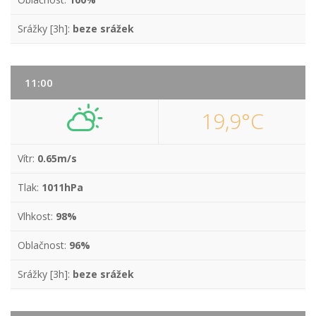
Srážky [3h]:
beze srážek
11:00
19,9°C
Vítr:
0.65m/s
Tlak:
1011hPa
Vlhkost:
98%
Oblačnost:
96%
Srážky [3h]:
beze srážek