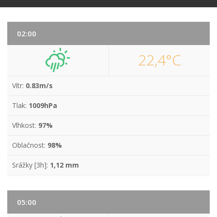
02:00
22,4°C
Vítr:
0.83m/s
Tlak:
1009hPa
Vlhkost:
97%
Oblačnost:
98%
Srážky [3h]:
1,12 mm
05:00