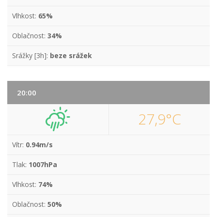
Vlhkost:
65%
Oblačnost:
34%
Srážky [3h]:
beze srážek
20:00
27,9°C
Vítr:
0.94m/s
Tlak:
1007hPa
Vlhkost:
74%
Oblačnost:
50%