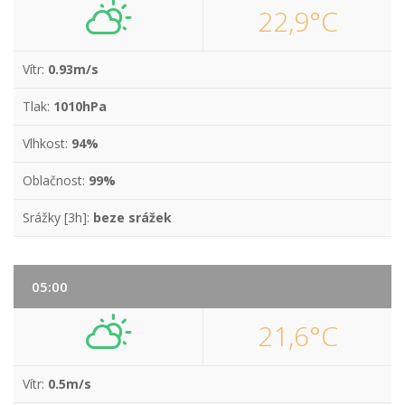
22,9°C
Vítr:
0.93m/s
Tlak:
1010hPa
Vlhkost:
94%
Oblačnost:
99%
Srážky [3h]:
beze srážek
05:00
21,6°C
Vítr:
0.5m/s