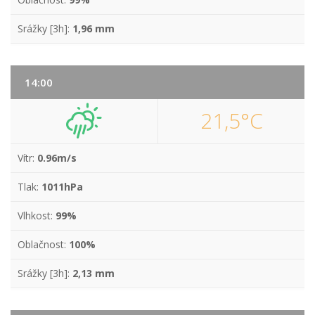
Srážky [3h]:
1,96 mm
14:00
21,5°C
Vítr:
0.96m/s
Tlak:
1011hPa
Vlhkost:
99%
Oblačnost:
100%
Srážky [3h]:
2,13 mm