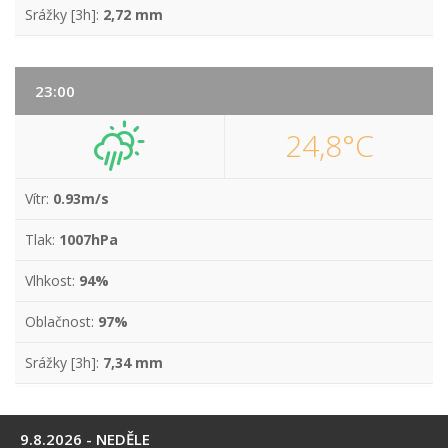
Srážky [3h]:
2,72 mm
23:00
24,8°C
Vítr:
0.93m/s
Tlak:
1007hPa
Vlhkost:
94%
Oblačnost:
97%
Srážky [3h]:
7,34 mm
9.8.2026 - NEDĚLE