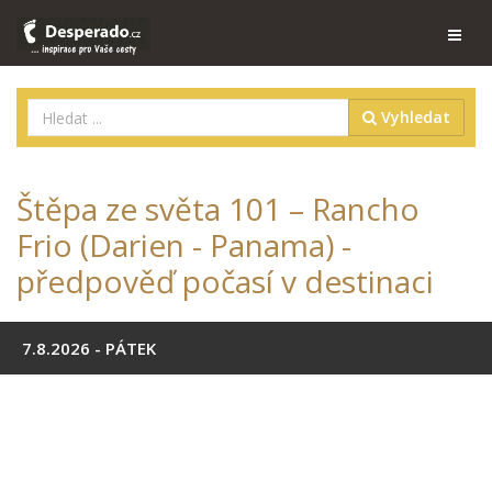
Vyhledat
Štěpa ze světa 101 – Rancho
Frio (Darien - Panama) -
předpověď počasí v destinaci
7.8.2026 - PÁTEK