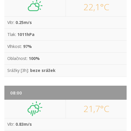
22,1°C
Vítr:
0.25m/s
Tlak:
1011hPa
Vlhkost:
97%
Oblačnost:
100%
Srážky [3h]:
beze srážek
08:00
21,7°C
Vítr:
0.83m/s