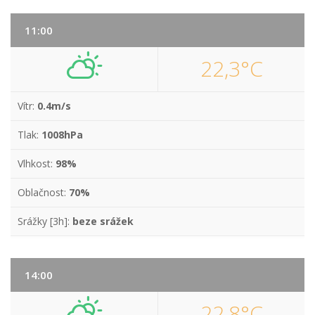
11:00
22,3°C
Vítr:
0.4m/s
Tlak:
1008hPa
Vlhkost:
98%
Oblačnost:
70%
Srážky [3h]:
beze srážek
14:00
22,8°C