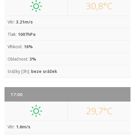
30,8°C
Vítr:
3.21m/s
Tlak:
1007hPa
Vlhkost:
16%
Oblačnost:
3%
Srážky [3h]:
beze srážek
17:00
29,7°C
Vítr:
1.6m/s