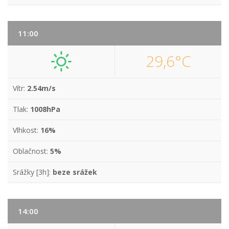
11:00
29,6°C
Vítr:
2.54m/s
Tlak:
1008hPa
Vlhkost:
16%
Oblačnost:
5%
Srážky [3h]:
beze srážek
14:00