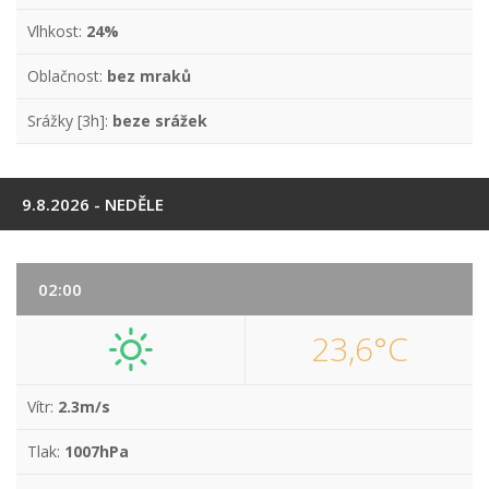
Vlhkost:
24%
Oblačnost:
bez mraků
Srážky [3h]:
beze srážek
9.8.2026 - NEDĚLE
02:00
23,6°C
Vítr:
2.3m/s
Tlak:
1007hPa