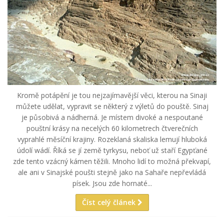
Kromě potápění je tou nejzajímavější věci, kterou na Sinaji
můžete udělat, vypravit se některý z výletů do pouště. Sinaj
je působivá a nádherná. Je místem divoké a nespoutané
pouštní krásy na necelých 60 kilometrech čtverečních
vyprahlé měsíční krajiny. Rozeklaná skaliska lemují hluboká
údolí wádí. Říká se jí země tyrkysu, neboť už staří Egypťané
zde tento vzácný kámen těžili. Mnoho lidí to možná překvapí,
ale ani v Sinajské poušti stejně jako na Sahaře nepřevládá
písek. Jsou zde hornaté...
Číst celý článek