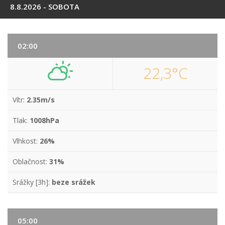
8.8.2026 - SOBOTA
02:00
22,3°C
Vítr:
2.35m/s
Tlak:
1008hPa
Vlhkost:
26%
Oblačnost:
31%
Srážky [3h]:
beze srážek
05:00