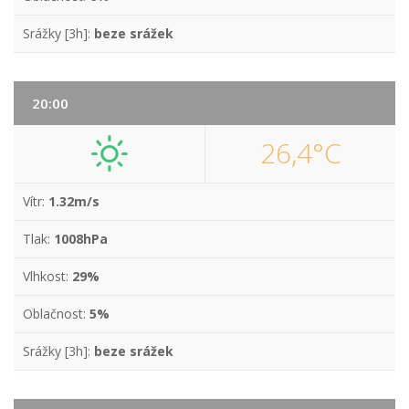
Srážky [3h]:
beze srážek
20:00
26,4°C
Vítr:
1.32m/s
Tlak:
1008hPa
Vlhkost:
29%
Oblačnost:
5%
Srážky [3h]:
beze srážek