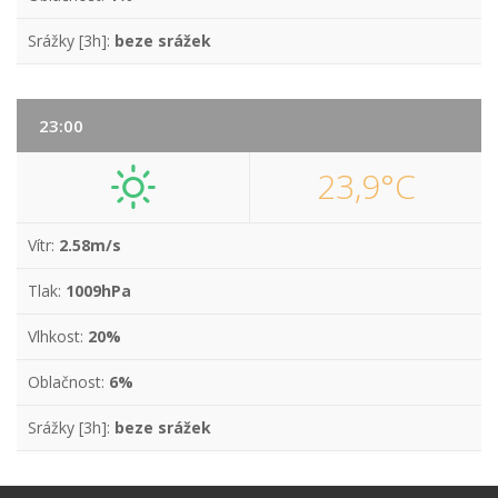
Srážky [3h]:
beze srážek
23:00
23,9°C
Vítr:
2.58m/s
Tlak:
1009hPa
Vlhkost:
20%
Oblačnost:
6%
Srážky [3h]:
beze srážek