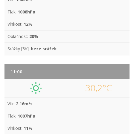
Tlak:
1008hPa
Vlhkost:
12%
Oblačnost:
20%
Srážky [3h]:
beze srážek
11:00
30,2°C
Vítr:
2.16m/s
Tlak:
1007hPa
Vlhkost:
11%