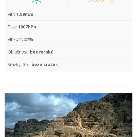
Vítr:
1.99m/s
Tlak:
1007hPa
Vlhkost:
27%
Oblačnost:
bez mraků
Srážky [3h]:
beze srážek