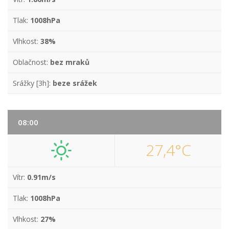
Tlak:
1008hPa
Vlhkost:
38%
Oblačnost:
bez mraků
Srážky [3h]:
beze srážek
08:00
27,4°C
Vítr:
0.91m/s
Tlak:
1008hPa
Vlhkost:
27%