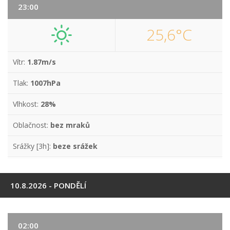
23:00
25,6°C
Vítr:
1.87m/s
Tlak:
1007hPa
Vlhkost:
28%
Oblačnost:
bez mraků
Srážky [3h]:
beze srážek
10.8.2026 - PONDĚLÍ
02:00