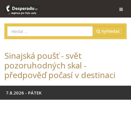
Vyhledat
Sinajská poušť - svět
pozoruhodných skal -
předpověď počasí v destinaci
7.8.2026 - PÁTEK