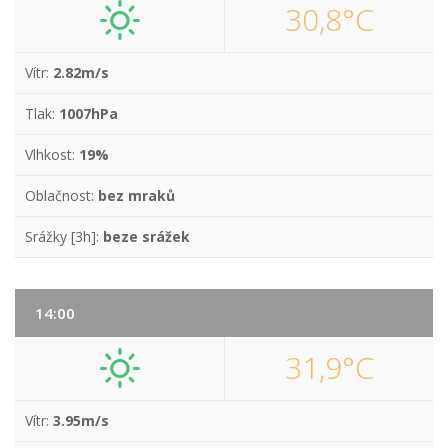
30,8°C
Vítr:
2.82m/s
Tlak:
1007hPa
Vlhkost:
19%
Oblačnost:
bez mraků
Srážky [3h]:
beze srážek
14:00
31,9°C
Vítr:
3.95m/s