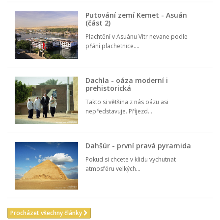
Putování zemí Kemet - Asuán
(část 2)
Plachtění v Asuánu Vítr nevane podle
přání plachetnice....
Dachla - oáza moderní i
prehistorická
Takto si většina z nás oázu asi
nepředstavuje. Příjezd...
Dahšúr - první pravá pyramida
Pokud si chcete v klidu vychutnat
atmosféru velkých...
Procházet všechny články