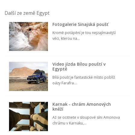
Další ze země Egypt
Fotogalerie Sinajská poušť
Kromě potápění je tou nejzajímavější
věci, kterou na...
Video jízda Bílou pouští v
Egyptě
Bílá poušť je fantastické místo poblíž
oázy Farafra....
Karnak - chrám Amonových
kněží
Až se ocitnete v sloupové síni Amonova
chrámu v Karnaku,...