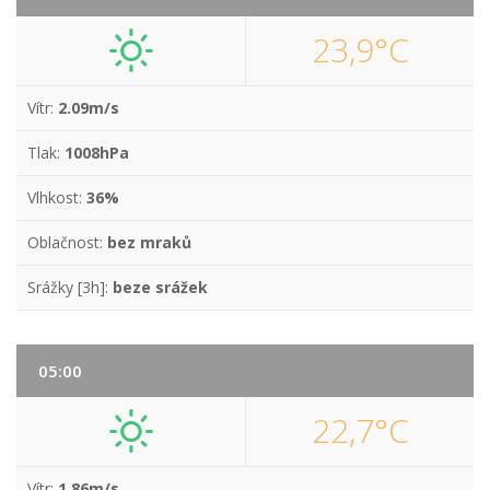
23,9°C
Vítr:
2.09m/s
Tlak:
1008hPa
Vlhkost:
36%
Oblačnost:
bez mraků
Srážky [3h]:
beze srážek
05:00
22,7°C
Vítr:
1.86m/s