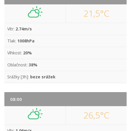
21,5°C
Vítr:
2.74m/s
Tlak:
1008hPa
Vlhkost:
20%
Oblačnost:
38%
Srážky [3h]:
beze srážek
08:00
26,5°C
Vítr:
1.06m/s