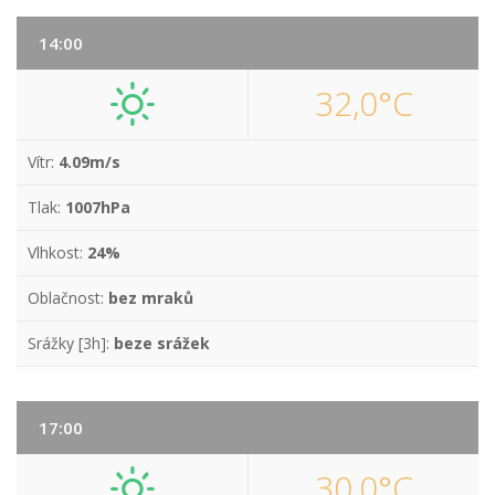
14:00
32,0°C
Vítr:
4.09m/s
Tlak:
1007hPa
Vlhkost:
24%
Oblačnost:
bez mraků
Srážky [3h]:
beze srážek
17:00
30,0°C