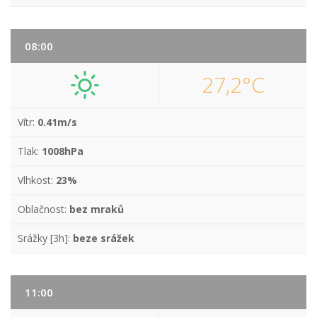
08:00
27,2°C
Vítr:
0.41m/s
Tlak:
1008hPa
Vlhkost:
23%
Oblačnost:
bez mraků
Srážky [3h]:
beze srážek
11:00