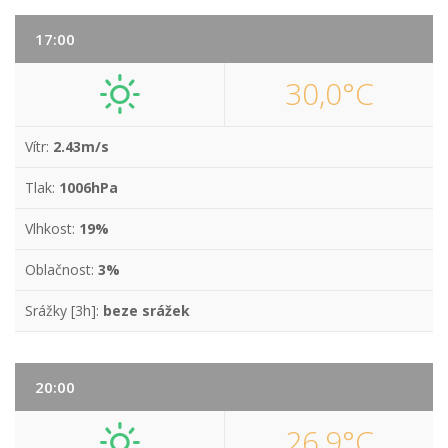
17:00
30,0°C
Vítr:
2.43m/s
Tlak:
1006hPa
Vlhkost:
19%
Oblačnost:
3%
Srážky [3h]:
beze srážek
20:00
26,9°C