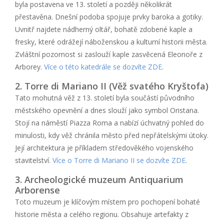
byla postavena ve 13. století a později několikrát
přestavěna. Dnešní podoba spojuje prvky baroka a gotiky.
Uvnitř najdete nádherný oltář, bohatě zdobené kaple a
fresky, které odrážejí náboženskou a kulturní historii města.
Zvláštní pozornost si zaslouží kaple zasvěcená Eleonoře z
Arborey.
Více o této katedrále se dozvíte ZDE
.
2. Torre di Mariano II (Věž svatého Kryštofa)
Tato mohutná věž z 13. století byla součástí původního
městského opevnění a dnes slouží jako symbol Oristana.
Stojí na náměstí Piazza Roma a nabízí úchvatný pohled do
minulosti, kdy věž chránila město před nepřátelskými útoky.
Její architektura je příkladem středověkého vojenského
stavitelství.
Více o Torre di Mariano II se dozvíte ZDE
.
3. Archeologické muzeum Antiquarium
Arborense
Toto muzeum je klíčovým místem pro pochopení bohaté
historie města a celého regionu. Obsahuje artefakty z