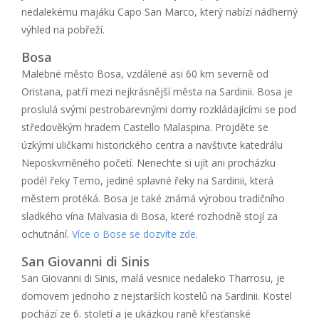
nedalekému majáku Capo San Marco, který nabízí nádherný
výhled na pobřeží.
Bosa
Malebné město Bosa, vzdálené asi 60 km severně od
Oristana, patří mezi nejkrásnější města na Sardinii. Bosa je
proslulá svými pestrobarevnými domy rozkládajícími se pod
středověkým hradem Castello Malaspina. Projděte se
úzkými uličkami historického centra a navštivte katedrálu
Neposkvrněného početí. Nenechte si ujít ani procházku
podél řeky Temo, jediné splavné řeky na Sardinii, která
městem protéká. Bosa je také známá výrobou tradičního
sladkého vína Malvasia di Bosa, které rozhodně stojí za
ochutnání.
Více o Bose se dozvíte zde
.
San Giovanni di Sinis
San Giovanni di Sinis, malá vesnice nedaleko Tharrosu, je
domovem jednoho z nejstarších kostelů na Sardinii. Kostel
pochází ze 6. století a je ukázkou raně křesťanské