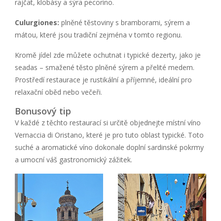
rajčat, klobásy a sýra pecorino.
Culurgiones:
plněné těstoviny s bramborami, sýrem a
mátou, které jsou tradiční zejména v tomto regionu.
Kromě jídel zde můžete ochutnat i typické dezerty, jako je
seadas – smažené těsto plněné sýrem a přelité medem.
Prostředí restaurace je rustikální a příjemné, ideální pro
relaxační oběd nebo večeři.
Bonusový tip
V každé z těchto restaurací si určitě objednejte místní víno
Vernaccia di Oristano, které je pro tuto oblast typické. Toto
suché a aromatické víno dokonale doplní sardinské pokrmy
a umocní váš gastronomický zážitek.