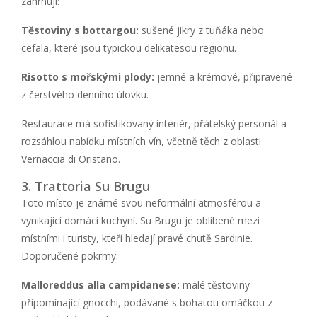
zahrnují:
Těstoviny s bottargou:
sušené jikry z tuňáka nebo
cefala, které jsou typickou delikatesou regionu.
Risotto s mořskými plody:
jemné a krémové, připravené
z čerstvého denního úlovku.
Restaurace má sofistikovaný interiér, přátelský personál a
rozsáhlou nabídku místních vín, včetně těch z oblasti
Vernaccia di Oristano.
3. Trattoria Su Brugu
Toto místo je známé svou neformální atmosférou a
vynikající domácí kuchyní. Su Brugu je oblíbené mezi
místními i turisty, kteří hledají pravé chutě Sardinie.
Doporučené pokrmy:
Malloreddus alla campidanese:
malé těstoviny
připomínající gnocchi, podávané s bohatou omáčkou z