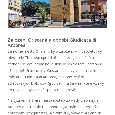
Založení Oristana a období Giudicata di
Arborea
Samotné město Oristano bylo založeno v 11. století, kdy
obyvatelé Tharrosu uprchli před nájezdy saracénů a
rozhodli se vybudovat nové sídlo ve vnitrozemí, chráněné
před pobřežními útoky. Oristano se brzy stalo hlavním
městem Giudicata di Arborea, jednoho ze čtyř
středověkých království (giudicati) na Sardinii, které vznikly
po rozpadu byzantské správy na ostrově.
Nejvýznamnější éra města nastala za vlády Eleonory z
Arborey ve 14. století. Eleonora byla známá nejen svými
politickými schopnostmi, ale také díky vytvoření Carte de