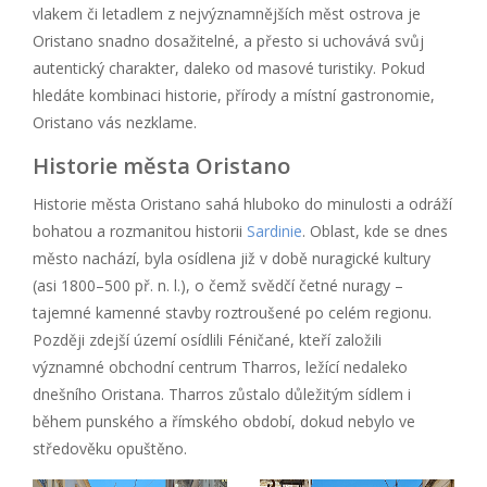
vlakem či letadlem z nejvýznamnějších měst ostrova je
Oristano snadno dosažitelné, a přesto si uchovává svůj
autentický charakter, daleko od masové turistiky. Pokud
hledáte kombinaci historie, přírody a místní gastronomie,
Oristano vás nezklame.
Historie města Oristano
Historie města Oristano sahá hluboko do minulosti a odráží
bohatou a rozmanitou historii
Sardinie
. Oblast, kde se dnes
město nachází, byla osídlena již v době nuragické kultury
(asi 1800–500 př. n. l.), o čemž svědčí četné nuragy –
tajemné kamenné stavby roztroušené po celém regionu.
Později zdejší území osídlili Féničané, kteří založili
významné obchodní centrum Tharros, ležící nedaleko
dnešního Oristana. Tharros zůstalo důležitým sídlem i
během punského a římského období, dokud nebylo ve
středověku opuštěno.