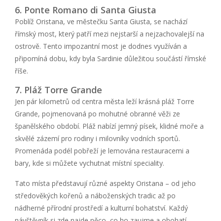
6. Ponte Romano di Santa Giusta
Poblíž Oristana, ve městečku Santa Giusta, se nachází
římský most, který patří mezi nejstarší a nejzachovalejší na
ostrově. Tento impozantní most je dodnes využíván a
připomíná dobu, kdy byla Sardinie důležitou součástí římské
říše.
7. Pláž Torre Grande
Jen pár kilometrů od centra města leží krásná pláž Torre
Grande, pojmenovaná po mohutné obranné věži ze
španělského období. Pláž nabízí jemný písek, klidné moře a
skvělé zázemí pro rodiny i milovníky vodních sportů.
Promenáda podél pobřeží je lemována restauracemi a
bary, kde si můžete vychutnat místní speciality.
Tato místa představují různé aspekty Oristana – od jeho
středověkých kořenů a náboženských tradic až po
nádherné přírodní prostředí a kulturní bohatství. Každý
návštěvník si zde najde něco, co ho zaujme a obohatí.