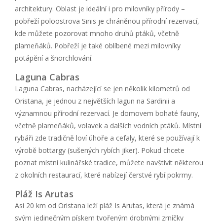
architektury. Oblast je ideální i pro milovníky přírody –
pobřeží poloostrova Sinis je chráněnou přírodní rezervací,
kde můžete pozorovat mnoho druhů ptáků, včetně
plameňáků. Pobřeží je také oblíbené mezi milovníky
potápění a šnorchlování.
Laguna Cabras
Laguna Cabras, nacházející se jen několik kilometrů od
Oristana, je jednou z největších lagun na Sardinii a
významnou přírodní rezervací. Je domovem bohaté fauny,
včetně plameňáků, volavek a dalších vodních ptáků. Místní
rybáři zde tradičně loví úhoře a cefaly, které se používají k
výrobě bottargy (sušených rybích jiker). Pokud chcete
poznat místní kulinářské tradice, můžete navštívit některou
z okolních restaurací, které nabízejí čerstvé rybí pokrmy.
Pláž Is Arutas
Asi 20 km od Oristana leží pláž Is Arutas, která je známá
svým jedinečným pískem tvořeným drobnými zrníčky