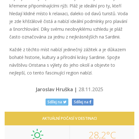
křemene připomínajícími rýži. Pláž je ideální pro ty, kteří
hledají klidné místo k relaxaci, daleko od davů turistů. Voda
je zde křišťálově čistá a nabízí ideální podmínky pro plavání
a šnorchlování. Díky svému neobvyklému vzhledu je pláž
často označována za jednu z nejkrásnějších na Sardinii.
Každé z těchto míst nabízí jedinečný zážitek a je důkazem
bohaté historie, kultury a přírodní krásy Sardinie. Spojte
návštěvu Oristana s výlety do jeho okolí a objevte to
nejlepší, co tento fascinující region nabízí.
Jaroslav Hruška |
28.11.2025
Sdílej na
Sdílej na
AKTUÁLNÍ POČASÍ V DESTINACI
28,2°C