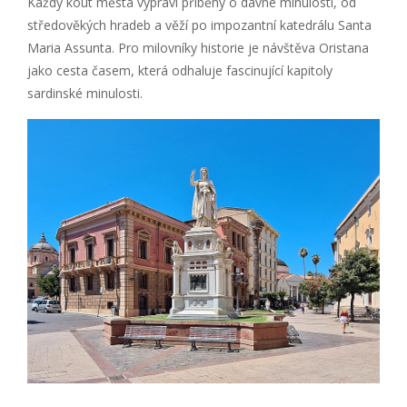
Každý kout města vypráví příběhy o dávné minulosti, od
středověkých hradeb a věží po impozantní katedrálu Santa
Maria Assunta. Pro milovníky historie je návštěva Oristana
jako cesta časem, která odhaluje fascinující kapitoly
sardinské minulosti.