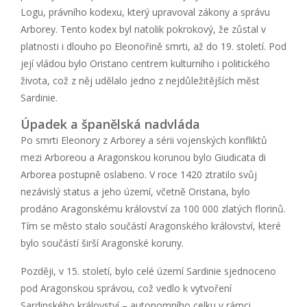
Logu, právního kodexu, který upravoval zákony a správu
Arborey. Tento kodex byl natolik pokrokový, že zůstal v
platnosti i dlouho po Eleonořině smrti, až do 19. století. Pod
její vládou bylo Oristano centrem kulturního i politického
života, což z něj udělalo jedno z nejdůležitějších měst
Sardinie.
Úpadek a španělská nadvláda
Po smrti Eleonory z Arborey a sérii vojenských konfliktů
mezi Arboreou a Aragonskou korunou bylo Giudicata di
Arborea postupně oslabeno. V roce 1420 ztratilo svůj
nezávislý status a jeho území, včetně Oristana, bylo
prodáno Aragonskému království za 100 000 zlatých florinů.
Tím se město stalo součástí Aragonského království, které
bylo součástí širší Aragonské koruny.
Později, v 15. století, bylo celé území Sardinie sjednoceno
pod Aragonskou správou, což vedlo k vytvoření
Sardinského království – autonomního celku v rámci