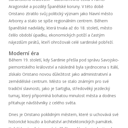
Aragonské a později Španělské koruny. V této době
Oristano ztratilo svůj politický význam jako hlavní město
Arborey a stalo se spíše regionálním centrem. Během
španělské nadvlády, která trvala až do 18. století, město
čelilo období úpadku, ekonomických potíží a častým
nájezdům pirátů, kteří ohrožovali celé sardinské pobřeží.
Moderní éra
Během 19. století, kdy Sardinie přešla pod správu Savojsko-
piemontského království a následně byla sjednocena s Itálií,
získalo Oristano novou důležitost jako administrativní a
zemědělské centrum. Město se stalo známým pro své
tradiční slavnosti, jako je Sartiglia, středověký jezdecký
turnaj, který připomíná bohatou minulost města a dodnes
přitahuje návštěvníky z celého světa.
Dnes je Oristano poklidným městem, které si uchovává své
historické kouzlo a bohatství architektonických památek.