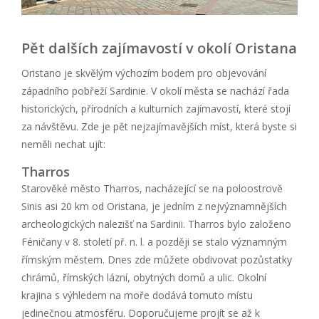
Pět dalších zajímavostí v okolí Oristana
Oristano je skvělým výchozím bodem pro objevování
západního pobřeží Sardinie. V okolí města se nachází řada
historických, přírodních a kulturních zajímavostí, které stojí
za návštěvu. Zde je pět nejzajímavějších míst, která byste si
neměli nechat ujít:
Tharros
Starověké město Tharros, nacházející se na poloostrově
Sinis asi 20 km od Oristana, je jedním z nejvýznamnějších
archeologických nalezišť na Sardinii. Tharros bylo založeno
Féničany v 8. století př. n. l. a později se stalo významným
římským městem. Dnes zde můžete obdivovat pozůstatky
chrámů, římských lázní, obytných domů a ulic. Okolní
krajina s výhledem na moře dodává tomuto místu
jedinečnou atmosféru. Doporučujeme projít se až k