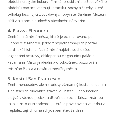
období nuragické kultury, římského osídlení a středověkého
období. Expozice zahrnují keramiku, sochy a šperky, které
odhalují fascinující život dávných obyvatel Sardinie. Muzeum
sídlí v historické budově s půvabným nádvořím.
4. Piazza Eleonora
Centrální náměstí města, které je pojmenováno po
Eleonoře z Arborey, jedné z nejvýznamnějších postav
sardinské historie. Na náměstí najdete sochu této
legendární postavy, obklopenou elegantními paláci a
kavárnami. Místo je ideální pro odpočinek, pozorování
místního života a nasátí atmosféry města.
5. Kostel San Francesco
Tento nenápadný, ale historicky významný kostel je jedním
z nejstarších církevních staveb v Oristanu. Jeho interiér
ukrývá vzácnou gotickou dřevěnou sochu Krista, známou
jako „Cristo di Nicodemo“, která je považována za jednu z
nejdůležitějších uměleckých památek Sardinie.