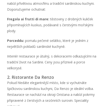
nabízí přívětivou atmosféru a tradiční sardinskou kuchyni.
Doporučujeme ochutnat:
Fregola ai frutti di mare:
těstoviny z drobných kuliček
připomínajících kuskus, podávané s čerstvými mořskými
plody.
Porceddu:
pomalu pečené selátko, které je jedním z
největších pokladů sardinské kuchyně.
Interiér restaurace je útulný, s dekoracemi odkazujícími na
tradiční život na Sardinii. Ceny jsou příznivé a porce
velkorysé.
2. Ristorante Da Renzo
Pokud hledáte elegantnější místo, kde si vychutnáte
špičkovou sardinskou kuchyni, Da Renzo je ideální volba.
Restaurace se nachází na okraji Oristana a nabízí pokrmy
připravené z čerstvých a sezónních surovin. Speciality