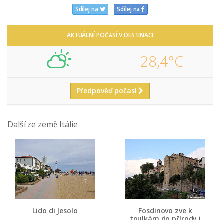
Sdílej na
Sdílej na
AKTUÁLNÍ POČASÍ V DESTINACI
28,4°C
Předpověď počasí
Další ze země Itálie
Lido di Jesolo
Fosdinovo zve k
toulkám do přírody i