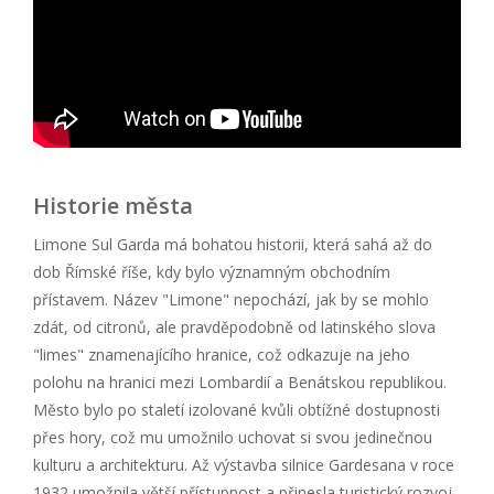
Historie města
Limone Sul Garda má bohatou historii, která sahá až do
dob Římské říše, kdy bylo významným obchodním
přístavem. Název "Limone" nepochází, jak by se mohlo
zdát, od citronů, ale pravděpodobně od latinského slova
"limes" znamenajícího hranice, což odkazuje na jeho
polohu na hranici mezi Lombardií a Benátskou republikou.
Město bylo po staletí izolované kvůli obtížné dostupnosti
přes hory, což mu umožnilo uchovat si svou jedinečnou
kulturu a architekturu. Až výstavba silnice Gardesana v roce
1932 umožnila větší přístupnost a přinesla turistický rozvoj.