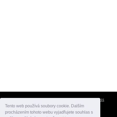
CESTOVNÍ POJIŠTĚNÍ
KONTAKTY
REKLAMA
RSS
Tento web používá soubory cookie. Dalším
procházením tohoto webu vyjadřujete souhlas s
atlasmest.cz
atlaspamatek.info
atlaszemi.info