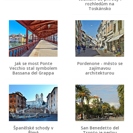
rozhledům na
Toskánsko
Jak se most Ponte
Pordenone - město se
Vecchio stal symbolem
zajímavou
Bassana del Grappa
architekturou
Španělské schody v
San Benedetto del
Římě
Tronto je perlou