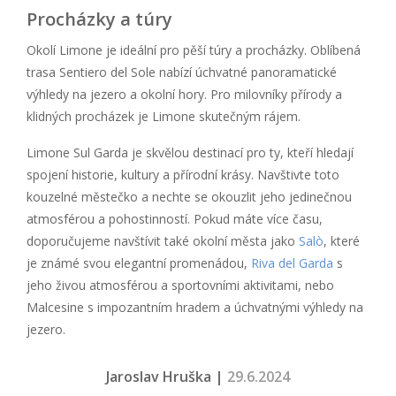
Procházky a túry
Okolí Limone je ideální pro pěší túry a procházky. Oblíbená
trasa Sentiero del Sole nabízí úchvatné panoramatické
výhledy na jezero a okolní hory. Pro milovníky přírody a
klidných procházek je Limone skutečným rájem.
Limone Sul Garda je skvělou destinací pro ty, kteří hledají
spojení historie, kultury a přírodní krásy. Navštivte toto
kouzelné městečko a nechte se okouzlit jeho jedinečnou
atmosférou a pohostinností. Pokud máte více času,
doporučujeme navštívit také okolní města jako
Salò
, které
je známé svou elegantní promenádou,
Riva del Garda
s
jeho živou atmosférou a sportovními aktivitami, nebo
Malcesine s impozantním hradem a úchvatnými výhledy na
jezero.
Jaroslav Hruška |
29.6.2024