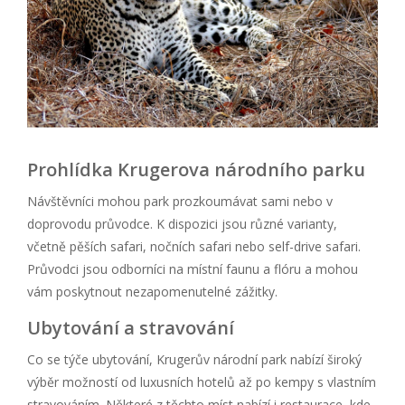
Prohlídka Krugerova národního parku
Návštěvníci mohou park prozkoumávat sami nebo v
doprovodu průvodce. K dispozici jsou různé varianty,
včetně pěších safari, nočních safari nebo self-drive safari.
Průvodci jsou odborníci na místní faunu a flóru a mohou
vám poskytnout nezapomenutelné zážitky.
Ubytování a stravování
Co se týče ubytování, Krugerův národní park nabízí široký
výběr možností od luxusních hotelů až po kempy s vlastním
stravováním. Některé z těchto míst nabízí i restaurace, kde