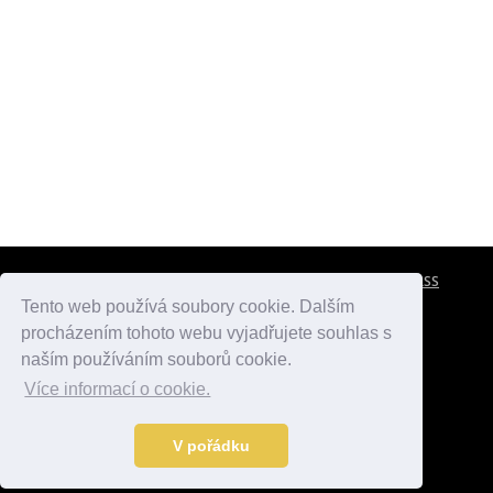
CESTOVNÍ POJIŠTĚNÍ
KONTAKTY
REKLAMA
RSS
Tento web používá soubory cookie. Dalším
procházením tohoto webu vyjadřujete souhlas s
atlasmest.cz
atlaspamatek.info
atlaszemi.info
naším používáním souborů cookie.
Více informací o cookie.
© 2005 - 2026 Desperado.cz. Všechna práva vyhrazena.
Data o počasí jsou přebírána z
OpenWeather
.
V pořádku
Kontakt:
mail@desperado.cz