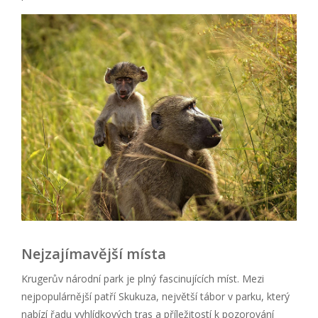
Nejzajímavější místa
Krugerův národní park je plný fascinujících míst. Mezi
nejpopulárnější patří Skukuza, největší tábor v parku, který
nabízí řadu vyhlídkových tras a příležitostí k pozorování