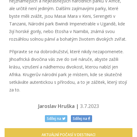
nejznámějších a nejkrásnějších národních parků v Africe,
ale určitě není jediným. Dalšími zajímavými parky, které
byste měli zvážit, jsou Masai Mara v Keni, Serengeti v
Tanzanii, Národní park Bwindi Impenetrable v Ugandě, kde
žijí horské gorily, nebo Etosha v Namibii, známá svou
rozsáhlou solnou pánví a bohatým životem divokých zvířat.
Připravte se na dobrodružství, které nikdy nezapomenete.
Jihoafrická divočina vás zve do své náruče, abyste zažili
krásu, vzrušení a nádhernou divokost, kterou nabízí jen
Afrika. Krugerův národní park je místem, kde se skutečně
setkáváte autentickou s přírodou, a to je zážitek, který stojí
za to.
Jaroslav Hruška |
3.7.2023
Sdílej na
Sdílej na
AKTUÁLNÍ POČASÍ V DESTINACI