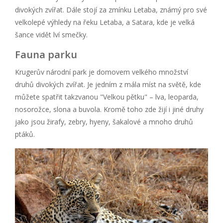
divokých zvířat. Dále stojí za zmínku Letaba, známý pro své
velkolepé výhledy na řeku Letaba, a Satara, kde je velká
šance vidět lví smečky.
Fauna parku
Krugerův národní park je domovem velkého množství
druhů divokých zvířat. Je jedním z mála míst na světě, kde
můžete spatřit takzvanou "Velkou pětku" – lva, leoparda,
nosorožce, slona a buvola. Kromě toho zde žijí i jiné druhy
jako jsou žirafy, zebry, hyeny, šakalové a mnoho druhů
ptáků.