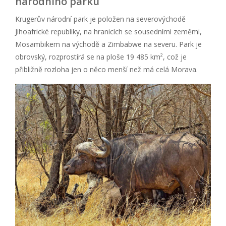
národního parku
Krugerův národní park je položen na severovýchodě
Jihoafrické republiky, na hranicích se sousedními zeměmi,
Mosambikem na východě a Zimbabwe na severu. Park je
obrovský, rozprostírá se na ploše 19 485 km², což je
přibližně rozloha jen o něco menší než má celá Morava.