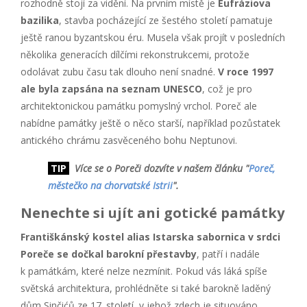
rozhodně stojí za vidění. Na prvním místě je
Eufráziova
bazilika
, stavba pocházející ze šestého století pamatuje
ještě ranou byzantskou éru. Musela však projít v posledních
několika generacích dílčími rekonstrukcemi, protože
odolávat zubu času tak dlouho není snadné.
V roce 1997
ale byla zapsána na seznam UNESCO
, což je pro
architektonickou památku pomyslný vrchol. Poreč ale
nabídne památky ještě o něco starší, například pozůstatek
antického chrámu zasvěceného bohu Neptunovi.
TIP
Více se o Poreči dozvíte v našem článku "
Poreč,
městečko na chorvatské Istrii
".
Nenechte si ujít ani gotické památky
Františkánský kostel alias Istarska sabornica v srdci
Poreče se dočkal barokní přestavby
, patří i nadále
k památkám, které nelze nezmínit. Pokud vás láká spíše
světská architektura, prohlédněte si také barokně laděný
dům Sinčićů ze 17. století, v jehož zdech je situováno