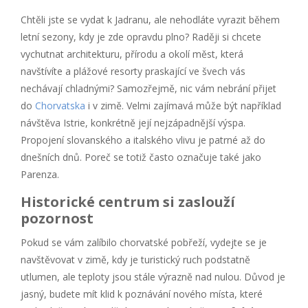
Chtěli jste se vydat k Jadranu, ale nehodláte vyrazit během
letní sezony, kdy je zde opravdu plno? Raději si chcete
vychutnat architekturu, přírodu a okolí měst, která
navštívíte a plážové resorty praskající ve švech vás
nechávají chladnými? Samozřejmě, nic vám nebrání přijet
do
Chorvatska
i v zimě. Velmi zajímavá může být například
návštěva Istrie, konkrétně její nejzápadnější výspa.
Propojení slovanského a italského vlivu je patrné až do
dnešních dnů. Poreč se totiž často označuje také jako
Parenza.
Historické centrum si zaslouží
pozornost
Pokud se vám zalíbilo chorvatské pobřeží, vydejte se je
navštěvovat v zimě, kdy je turistický ruch podstatně
utlumen, ale teploty jsou stále výrazně nad nulou. Důvod je
jasný, budete mít klid k poznávání nového místa, které