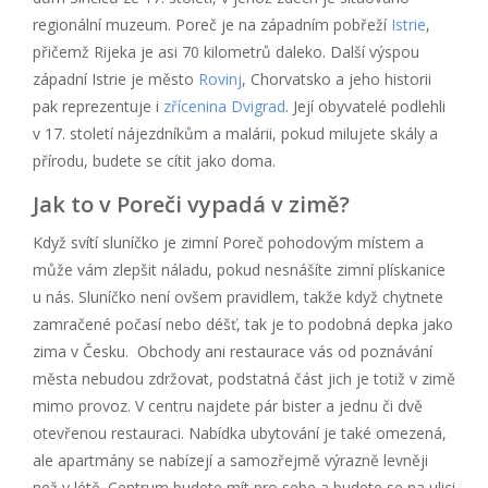
regionální muzeum. Poreč je na západním pobřeží
Istrie
,
přičemž Rijeka je asi 70 kilometrů daleko. Další výspou
západní Istrie je město
Rovinj
, Chorvatsko a jeho historii
pak reprezentuje i
zřícenina Dvigrad
. Její obyvatelé podlehli
v 17. století nájezdníkům a malárii, pokud milujete skály a
přírodu, budete se cítit jako doma.
Jak to v Poreči vypadá v zimě?
Když svítí sluníčko je zimní Poreč pohodovým místem a
může vám zlepšit náladu, pokud nesnášíte zimní plískanice
u nás. Sluníčko není ovšem pravidlem, takže když chytnete
zamračené počasí nebo déšť, tak je to podobná depka jako
zima v Česku. Obchody ani restaurace vás od poznávání
města nebudou zdržovat, podstatná část jich je totiž v zimě
mimo provoz. V centru najdete pár bister a jednu či dvě
otevřenou restauraci. Nabídka ubytování je také omezená,
ale apartmány se nabízejí a samozřejmě výrazně levněji
než v létě. Centrum budete mít pro sebe a budete se na ulici