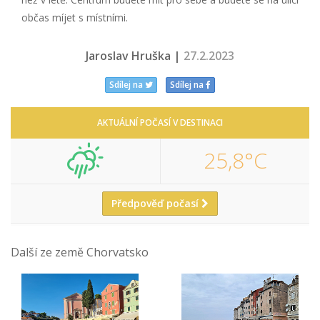
občas míjet s místními.
Jaroslav Hruška |
27.2.2023
Sdílej na
Sdílej na
AKTUÁLNÍ POČASÍ V DESTINACI
25,8°C
Předpověď počasí
Další ze země Chorvatsko