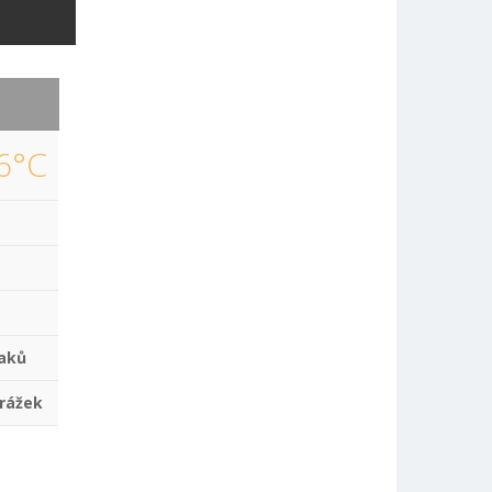
6°C
aků
rážek