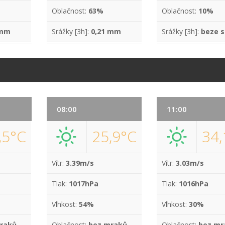
Oblačnost:
63%
Oblačnost:
10%
 mm
Srážky [3h]:
0,21 mm
Srážky [3h]:
beze s
08:00
11:00
,5°C
25,9°C
34,
Vítr:
3.39m/s
Vítr:
3.03m/s
Tlak:
1017hPa
Tlak:
1016hPa
Vlhkost:
54%
Vlhkost:
30%
raků
Oblačnost:
bez mraků
Oblačnost:
bez mr