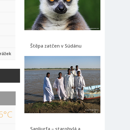
Štěpa zatčen v Súdánu
rážek
6°C
Sanliurfa – starobylá a