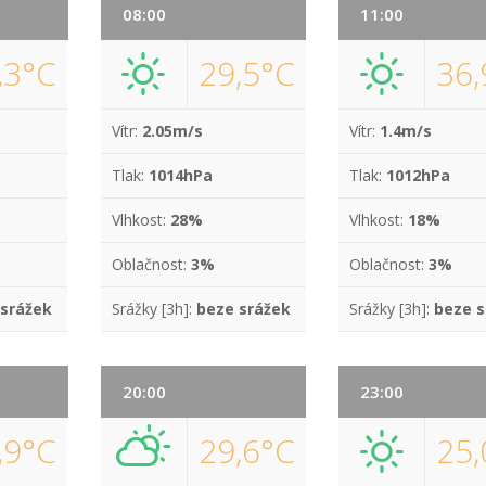
08:00
11:00
,3°C
29,5°C
36,
Vítr:
2.05m/s
Vítr:
1.4m/s
Tlak:
1014hPa
Tlak:
1012hPa
Vlhkost:
28%
Vlhkost:
18%
Oblačnost:
3%
Oblačnost:
3%
 srážek
Srážky [3h]:
beze srážek
Srážky [3h]:
beze s
20:00
23:00
,9°C
29,6°C
25,