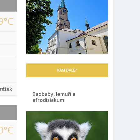
9°C
KAM DÁLE?
rážek
Baobaby, lemuři a
afrodiziakum
0°C