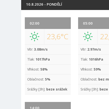
10.8.2026 - PONDĚLÍ
02:00
05:00
23,6°C
22
Vítr:
3.08m/s
Vítr:
2.97m/s
Tlak:
1017hPa
Tlak:
1016hPa
Vlhkost:
58%
Vlhkost:
59%
Oblačnost:
5%
Oblačnost:
bez m
Srážky [3h]:
beze srážek
Srážky [3h]:
beze
14:00