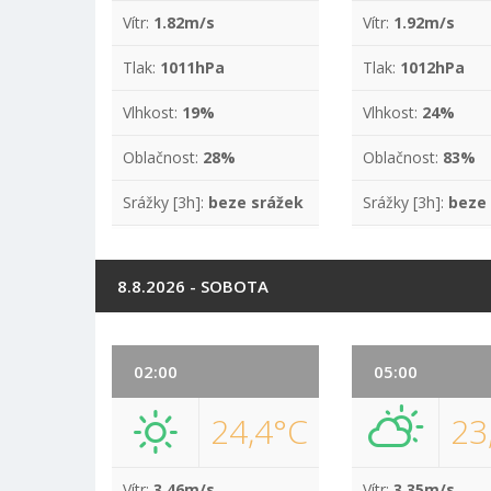
Vítr:
1.82m/s
Vítr:
1.92m/s
Tlak:
1011hPa
Tlak:
1012hPa
Vlhkost:
19%
Vlhkost:
24%
Oblačnost:
28%
Oblačnost:
83%
Srážky [3h]:
beze srážek
Srážky [3h]:
beze
8.8.2026 - SOBOTA
02:00
05:00
24,4°C
23
Vítr:
3.46m/s
Vítr:
3.35m/s