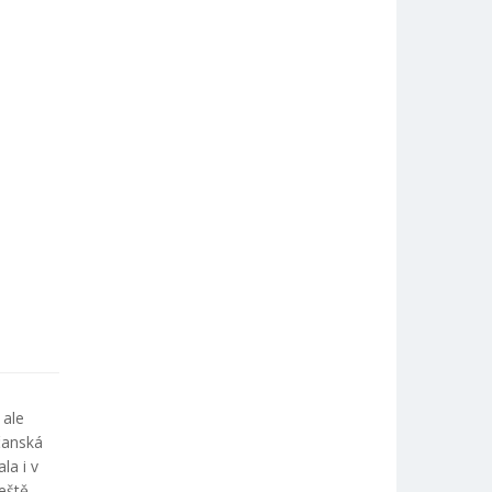
 ale
čanská
la i v
eště