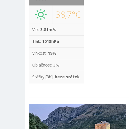
38,7°C
Vítr:
3.81m/s
Tlak:
1013hPa
Vlhkost:
19%
Oblačnost:
3%
Srážky [3h]:
beze srážek