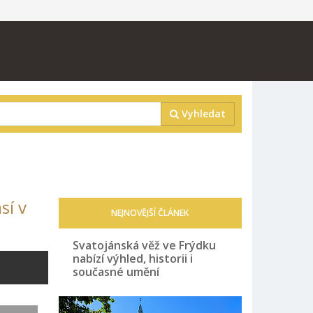
Vyhledat
sí v
NEJNOVĚJŠÍ ČLÁNEK
Svatojánská věž ve Frýdku
nabízí výhled, historii i
současné umění