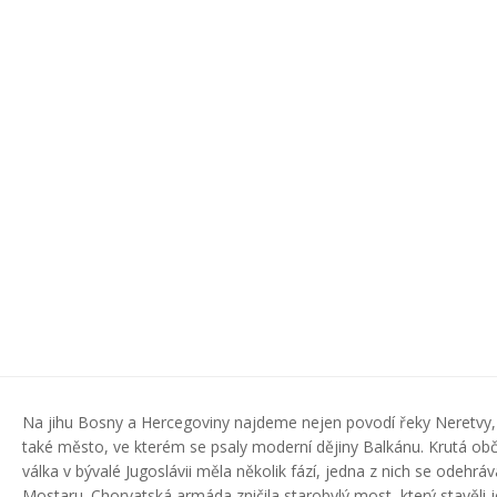
Na jihu Bosny a Hercegoviny najdeme nejen povodí řeky Neretvy,
také město, ve kterém se psaly moderní dějiny Balkánu. Krutá ob
válka v bývalé Jugoslávii měla několik fází, jedna z nich se odehráva
Mostaru. Chorvatská armáda zničila starobylý most, který stavěli j