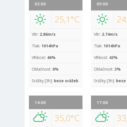
02:00
05:00
25,1°C
24
Vítr:
2.86m/s
Vítr:
2.74m/s
Tlak:
1014hPa
Tlak:
1014hPa
Vlhkost:
46%
Vlhkost:
43%
Oblačnost:
6%
Oblačnost:
3%
Srážky [3h]:
beze srážek
Srážky [3h]:
beze
14:00
17:00
35,0°C
33