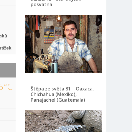
posvátná
aků
rážek
6°C
Štěpa ze světa 81 – Oaxaca,
Chichahua (Mexiko),
Panajachel (Guatemala)