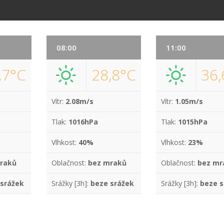
08:00
11:00
,7°C
28,8°C
36,
Vítr:
2.08m/s
Vítr:
1.05m/s
Tlak:
1016hPa
Tlak:
1015hPa
Vlhkost:
40%
Vlhkost:
23%
raků
Oblačnost:
bez mraků
Oblačnost:
bez mr
 srážek
Srážky [3h]:
beze srážek
Srážky [3h]:
beze s