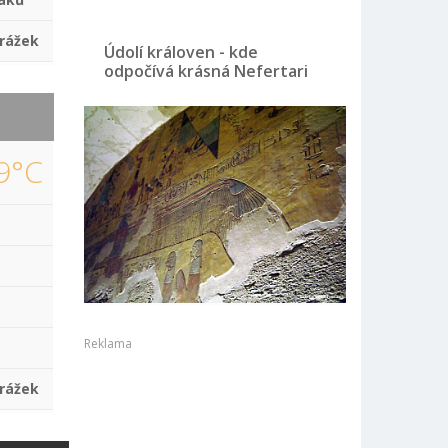
rážek
Údolí královen - kde
odpočívá krásná Nefertari
9°C
Reklama
rážek