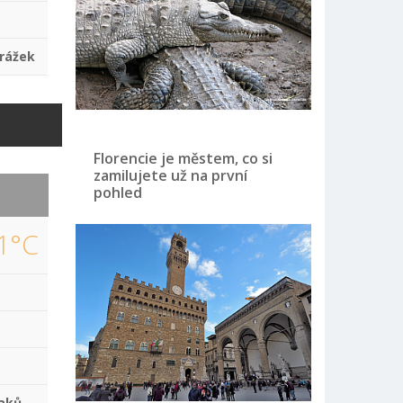
rážek
Florencie je městem, co si
zamilujete už na první
pohled
1°C
aků