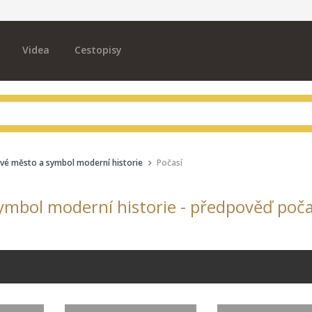
Videa
Cestopisy
ové město a symbol moderní historie
Počasí
symbol moderní historie - předpověď poča