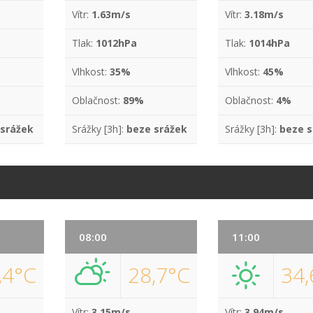
Vítr:
1.63m/s
Vítr:
3.18m/s
Tlak:
1012hPa
Tlak:
1014hPa
Vlhkost:
35%
Vlhkost:
45%
Oblačnost:
89%
Oblačnost:
4%
 srážek
Srážky [3h]:
beze srážek
Srážky [3h]:
beze s
08:00
11:00
,4°C
28,7°C
34,
Vítr:
3.15m/s
Vítr:
3.94m/s