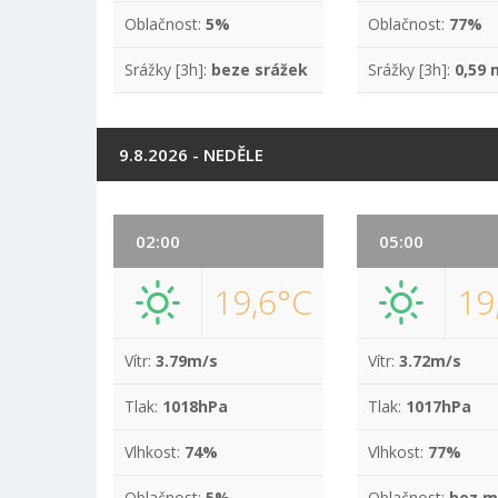
Oblačnost:
5%
Oblačnost:
77%
Srážky [3h]:
beze srážek
Srážky [3h]:
0,59
9.8.2026 - NEDĚLE
02:00
05:00
19,6°C
19
Vítr:
3.79m/s
Vítr:
3.72m/s
Tlak:
1018hPa
Tlak:
1017hPa
Vlhkost:
74%
Vlhkost:
77%
Oblačnost:
5%
Oblačnost:
bez m