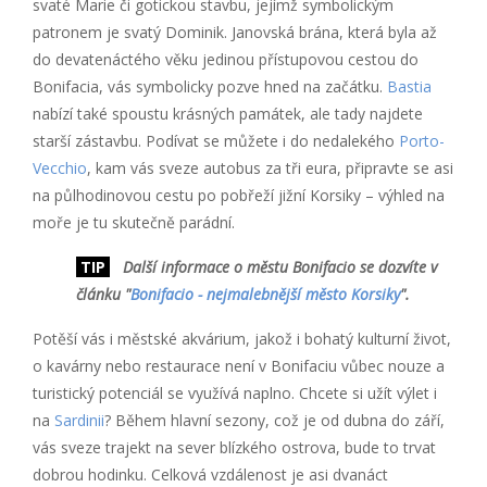
svaté Marie či gotickou stavbu, jejímž symbolickým
patronem je svatý Dominik. Janovská brána, která byla až
do devatenáctého věku jedinou přístupovou cestou do
Bonifacia, vás symbolicky pozve hned na začátku.
Bastia
nabízí také spoustu krásných památek, ale tady najdete
starší zástavbu. Podívat se můžete i do nedalekého
Porto-
Vecchio
, kam vás sveze autobus za tři eura, připravte se asi
na půlhodinovou cestu po pobřeží jižní Korsiky – výhled na
moře je tu skutečně parádní.
TIP
Další informace o městu Bonifacio se dozvíte v
článku "
Bonifacio - nejmalebnější město Korsiky
".
Potěší vás i městské akvárium, jakož i bohatý kulturní život,
o kavárny nebo restaurace není v Bonifaciu vůbec nouze a
turistický potenciál se využívá naplno. Chcete si užít výlet i
na
Sardinii
? Během hlavní sezony, což je od dubna do září,
vás sveze trajekt na sever blízkého ostrova, bude to trvat
dobrou hodinku. Celková vzdálenost je asi dvanáct