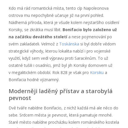
Kdo má rád romantická místa, tento cíp Napoleonova
ostrova mu nepochybně učaruje již na první pohled.
Nádherná příroda, která je všude kolem nejstaršího osídlení
Korsiky, se zkrátka musí líbit.
Bonifacio bylo založeno už
na začátku devátého století
a nese pojmenování po
svém zakladateli. Velmož z
Toskánska
si byl dobře vědom
strategické výhody, kterou lokalita nabízí i pro vojenské
využití, když sem vedl výpravu proti Saracénům. To už
ostatně tušili i osadníci, jimž byl jih Korsiky domovem už
v megalitickém období. Rok 828 je však pro
Korsiku
a
Bonifacia hodně významný.
Moderněji laděný přístav a starobylá
pevnost
Dvě tváře nabídne Bonifacio, z nichž každá má ale něco do
sebe. Srdcem města je pevnost, která pamatuje mnohé.
Staré město nabídne procházku kolem románského kostela