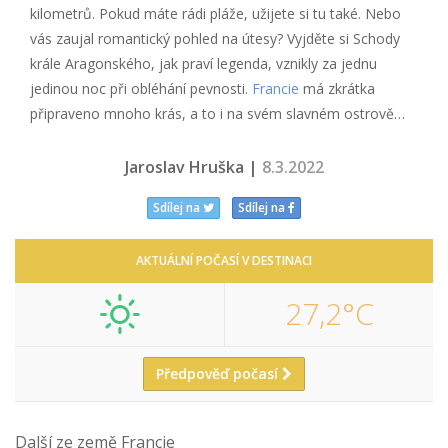
kilometrů. Pokud máte rádi pláže, užijete si tu také. Nebo
vás zaujal romantický pohled na útesy? Vyjděte si Schody
krále Aragonského, jak praví legenda, vznikly za jednu
jedinou noc při obléhání pevnosti.
Francie
má zkrátka
připraveno mnoho krás, a to i na svém slavném ostrově…
Jaroslav Hruška |
8.3.2022
Sdílej na
Sdílej na
AKTUÁLNÍ POČASÍ V DESTINACI
27,2°C
Předpověď počasí
Další ze země Francie