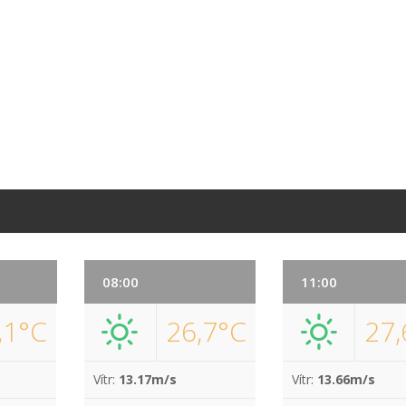
08:00
11:00
,1°C
26,7°C
27,
Vítr:
13.17m/s
Vítr:
13.66m/s