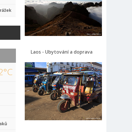
rážek
Laos - Ubytování a doprava
2°C
aků