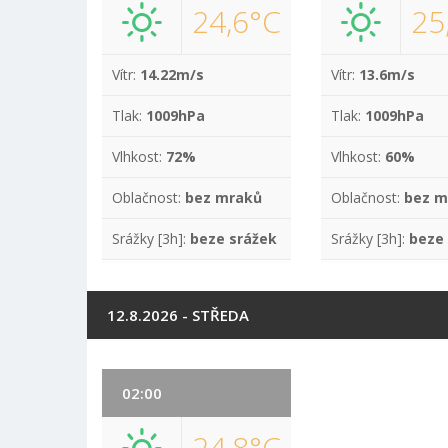
24,6°C
25
Vítr:
14.22m/s
Vítr:
13.6m/s
Tlak:
1009hPa
Tlak:
1009hPa
Vlhkost:
72%
Vlhkost:
60%
Oblačnost:
bez mraků
Oblačnost:
bez m
Srážky [3h]:
beze srážek
Srážky [3h]:
beze
12.8.2026 - STŘEDA
02:00
24,8°C