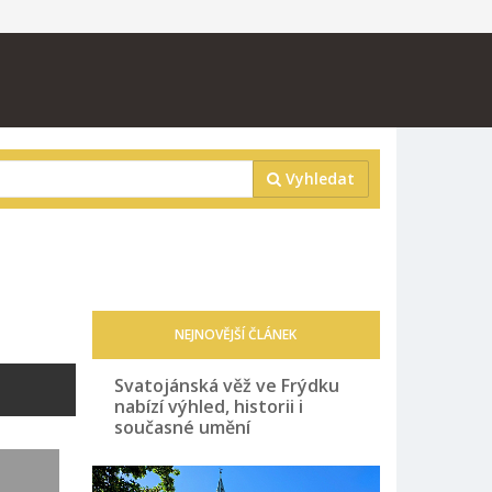
Vyhledat
NEJNOVĚJŠÍ ČLÁNEK
Svatojánská věž ve Frýdku
nabízí výhled, historii i
současné umění