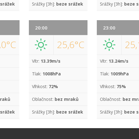
 srážek
Srážky [3h]:
beze srážek
Srážky [3h]:
beze s
20:00
23:00
,0°C
25,6°C
25,
Vítr:
13.39m/s
Vítr:
13.24m/s
Tlak:
1008hPa
Tlak:
1009hPa
Vlhkost:
72%
Vlhkost:
75%
raků
Oblačnost:
bez mraků
Oblačnost:
bez mr
 srážek
Srážky [3h]:
beze srážek
Srážky [3h]:
beze s