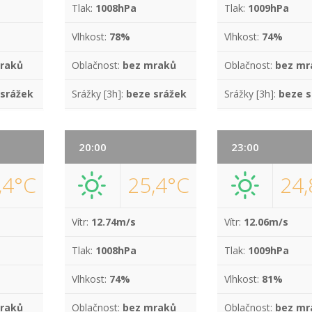
Tlak:
1008hPa
Tlak:
1009hPa
Vlhkost:
78%
Vlhkost:
74%
raků
Oblačnost:
bez mraků
Oblačnost:
bez mr
 srážek
Srážky [3h]:
beze srážek
Srážky [3h]:
beze s
20:00
23:00
,4°C
25,4°C
24,
Vítr:
12.74m/s
Vítr:
12.06m/s
Tlak:
1008hPa
Tlak:
1009hPa
Vlhkost:
74%
Vlhkost:
81%
raků
Oblačnost:
bez mraků
Oblačnost:
bez mr