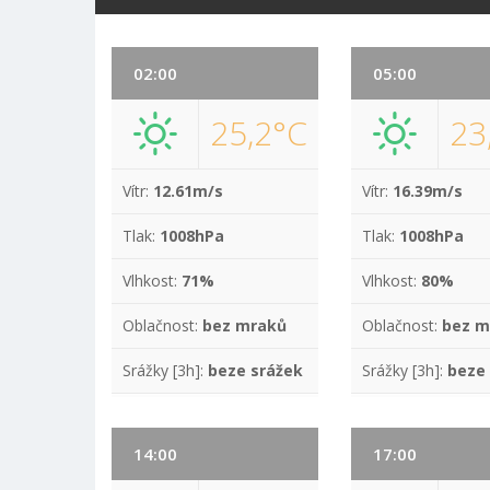
02:00
05:00
25,2°C
23
Vítr:
12.61m/s
Vítr:
16.39m/s
Tlak:
1008hPa
Tlak:
1008hPa
Vlhkost:
71%
Vlhkost:
80%
Oblačnost:
bez mraků
Oblačnost:
bez m
Srážky [3h]:
beze srážek
Srážky [3h]:
beze
14:00
17:00