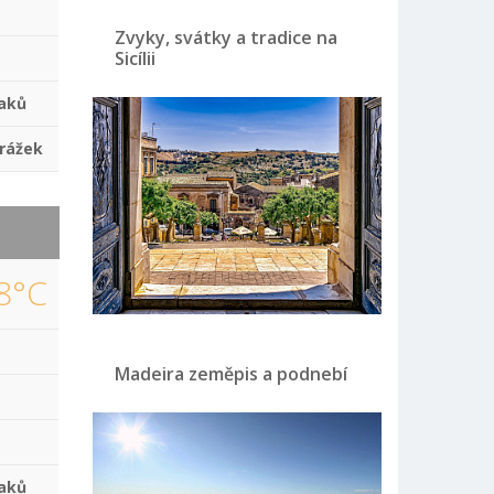
Zvyky, svátky a tradice na
Sicílii
aků
rážek
8°C
Madeira zeměpis a podnebí
aků