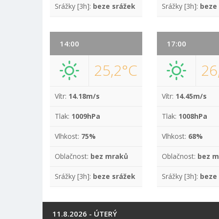
Srážky [3h]:
beze srážek
Srážky [3h]:
beze
14:00
17:00
25,2°C
26
Vítr:
14.18m/s
Vítr:
14.45m/s
Tlak:
1009hPa
Tlak:
1008hPa
Vlhkost:
75%
Vlhkost:
68%
Oblačnost:
bez mraků
Oblačnost:
bez m
Srážky [3h]:
beze srážek
Srážky [3h]:
beze
11.8.2026 - ÚTERÝ