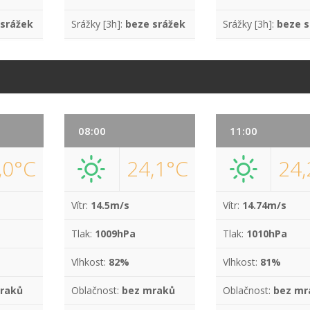
 srážek
Srážky [3h]:
beze srážek
Srážky [3h]:
beze s
08:00
11:00
,0°C
24,1°C
24,
Vítr:
14.5m/s
Vítr:
14.74m/s
Tlak:
1009hPa
Tlak:
1010hPa
Vlhkost:
82%
Vlhkost:
81%
raků
Oblačnost:
bez mraků
Oblačnost:
bez mr