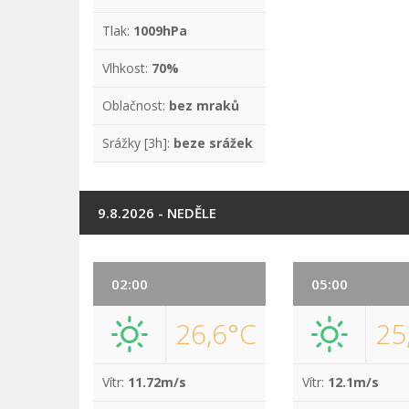
Tlak:
1009hPa
Vlhkost:
70%
Oblačnost:
bez mraků
Srážky [3h]:
beze srážek
9.8.2026 - NEDĚLE
02:00
05:00
26,6°C
25
Vítr:
11.72m/s
Vítr:
12.1m/s