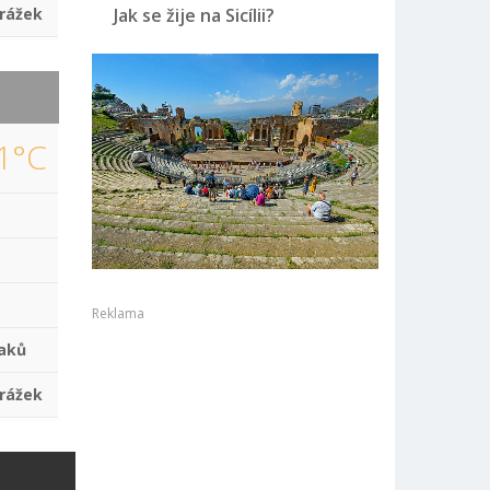
rážek
Jak se žije na Sicílii?
1°C
Reklama
aků
rážek