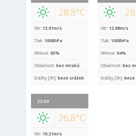
28,8°C
28
Vítr:
12.01m/s
Vítr:
12.88m/s
Tlak:
1008hPa
Tlak:
1008hPa
Vlhkost:
65%
Vlhkost:
64%
Oblačnost:
bez mraků
Oblačnost:
bez m
Srážky [3h]:
beze srážek
Srážky [3h]:
beze
23:00
26,8°C
Vítr:
10.31m/s