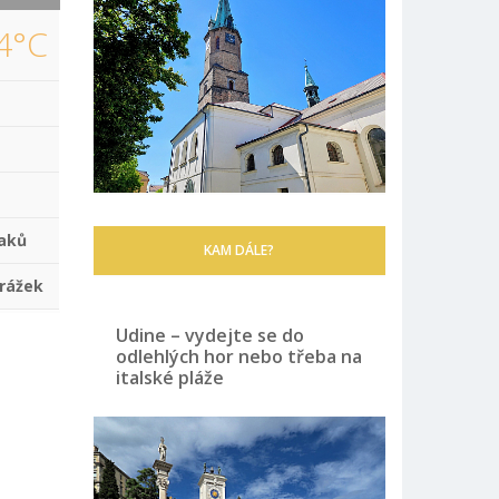
4°C
aků
KAM DÁLE?
rážek
Udine – vydejte se do
odlehlých hor nebo třeba na
italské pláže