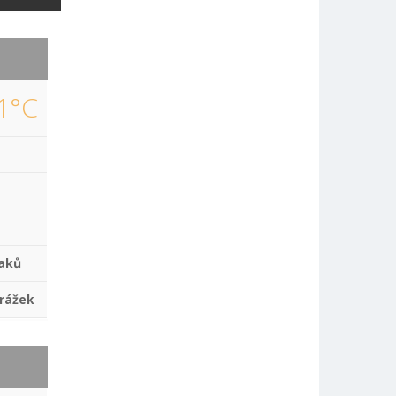
1°C
aků
rážek