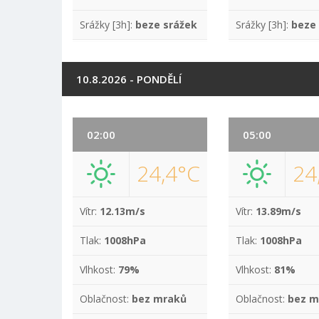
Srážky [3h]:
beze srážek
Srážky [3h]:
beze
10.8.2026 - PONDĚLÍ
02:00
05:00
24,4°C
24
Vítr:
12.13m/s
Vítr:
13.89m/s
Tlak:
1008hPa
Tlak:
1008hPa
Vlhkost:
79%
Vlhkost:
81%
Oblačnost:
bez mraků
Oblačnost:
bez m