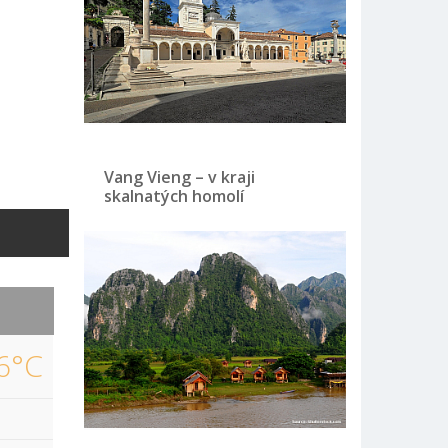
Vang Vieng – v kraji
skalnatých homolí
6°C