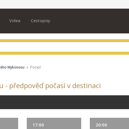
Videa
Cestopisy
ckého Mykonosu
Počasí
 - předpověď počasí v destinaci
17:00
20:00