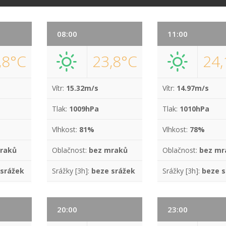
08:00
11:00
,8°C
23,8°C
24,
Vítr:
15.32m/s
Vítr:
14.97m/s
Tlak:
1009hPa
Tlak:
1010hPa
Vlhkost:
81%
Vlhkost:
78%
raků
Oblačnost:
bez mraků
Oblačnost:
bez mr
 srážek
Srážky [3h]:
beze srážek
Srážky [3h]:
beze s
20:00
23:00