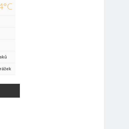
4°C
aků
rážek