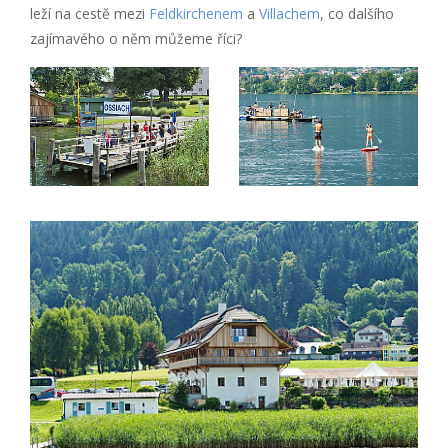
leží na cestě mezi
Feldkirchenem
a
Villachem
, co dalšího
zajímavého o něm můžeme říci?