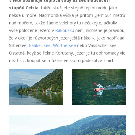
V létě dosahuje teplota vody až sedmadvaceti
stupňů Celsia
, takže si užijete stejně teplou vodu jako
někde u moře. Nadmořská výška je přitom „jen“ 501 metrů
nad mořem, takže žádné velehory tu nečekejte, ačkoliv
výše položené jezero v
Rakousku
není, nicméně je pravdou,
že v okolí je různorodých jezer ještě několik, jako například
Silbersee,
Faaker See
,
Wörthersee
nebo Vassacher See.
Ostatně, když se řekne Korutany, jezer je tu dohromady víc
než tisíc, koupat se můžete ve skoro padesátce z nich.