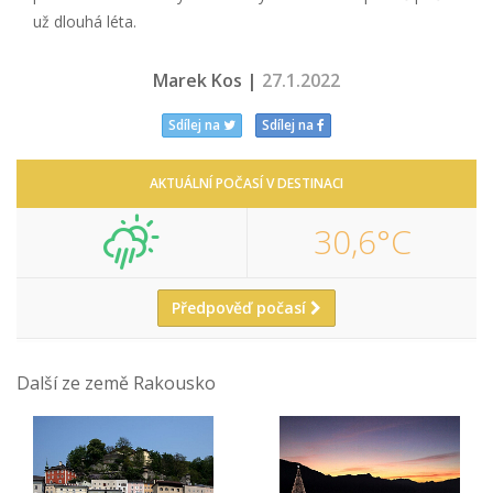
už dlouhá léta.
Marek Kos |
27.1.2022
Sdílej na
Sdílej na
AKTUÁLNÍ POČASÍ V DESTINACI
30,6°C
Předpověď počasí
Další ze země Rakousko