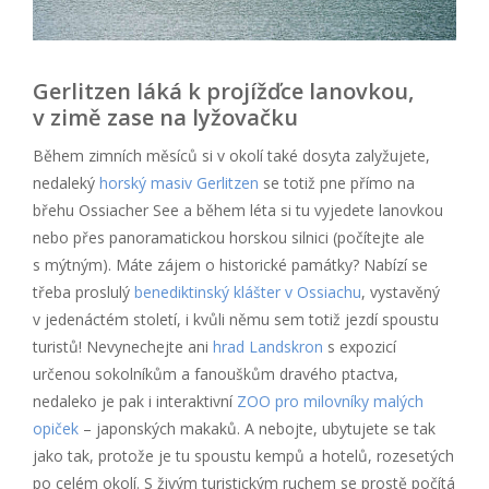
Gerlitzen láká k projížďce lanovkou,
v zimě zase na lyžovačku
Během zimních měsíců si v okolí také dosyta zalyžujete,
nedaleký
horský masiv Gerlitzen
se totiž pne přímo na
břehu Ossiacher See a během léta si tu vyjedete lanovkou
nebo přes panoramatickou horskou silnici (počítejte ale
s mýtným). Máte zájem o historické památky? Nabízí se
třeba proslulý
benediktinský klášter v Ossiachu
, vystavěný
v jedenáctém století, i kvůli němu sem totiž jezdí spoustu
turistů! Nevynechejte ani
hrad Landskron
s expozicí
určenou sokolníkům a fanouškům dravého ptactva,
nedaleko je pak i interaktivní
ZOO pro milovníky malých
opiček
– japonských makaků. A nebojte, ubytujete se tak
jako tak, protože je tu spoustu kempů a hotelů, rozesetých
po celém okolí. S živým turistickým ruchem se prostě počítá