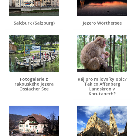
Salcburk (Salzburg)
Jezero Wörthersee
Fotogalerie z
Ráj pro milovníky opic?
rakouského jezera
Tak co Affenberg
Ossiacher See
Landskron v
Korutanech?