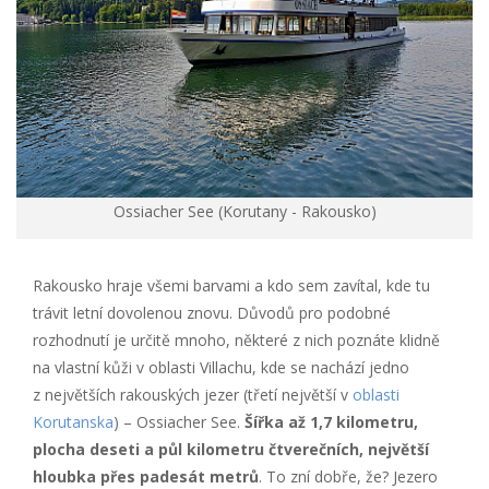
Ossiacher See (Korutany - Rakousko)
Rakousko hraje všemi barvami a kdo sem zavítal, kde tu
trávit letní dovolenou znovu. Důvodů pro podobné
rozhodnutí je určitě mnoho, některé z nich poznáte klidně
na vlastní kůži v oblasti Villachu, kde se nachází jedno
z největších rakouských jezer (třetí největší v
oblasti
Korutanska
) – Ossiacher See.
Šířka až 1,7 kilometru,
plocha deseti a půl kilometru čtverečních, největší
hloubka přes padesát metrů
. To zní dobře, že? Jezero