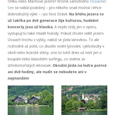
Orlíku nebo Máchově jezeře? Kromě samotného
Ossiacher
See
se nabízí podobný – pro někoho snad možná i lehce
dobrodružný výlet – i po řece Drávě.
Na břehu jezera to
už takřka po dvě generace žije kulturou, hudební
koncerty jsou už klasika
. A nejde vždy jen o operu,
vystupují tu také mladé hvězdy. Pokud chcete vidět jezero
Ossiach trochu z výšky, nabízí se jízda lanovkou. To ale
rozhodně až poté, co zkusíte vodní lyžování, cyklostezky v
okolí nebo lezecké stěny, ono to totiž dnes už není jen o
koupání nebo klasickém surfingu, co známe ze
středomořských letovisek.
Okružní jízda na loďce potrvá
asi dvě hodiny, ale nudit se nebudete ani v
nejmenším!