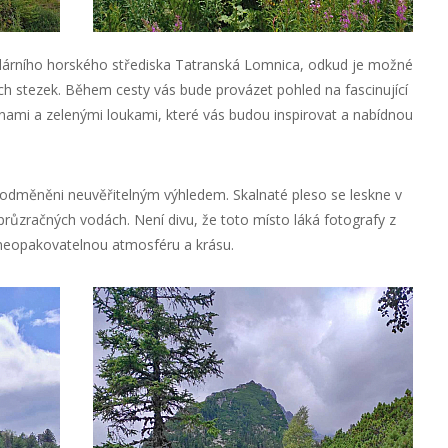
ulárního horského střediska Tatranská Lomnica, odkud je možné
ch stezek. Během cesty vás bude provázet pohled na fascinující
ěnami a zelenými loukami, které vás budou inspirovat a nabídnou
 odměněni neuvěřitelným výhledem. Skalnaté pleso se leskne v
 průzračných vodách. Není divu, že toto místo láká fotografy z
u neopakovatelnou atmosféru a krásu.