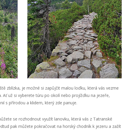
eště zblízka, je možné si zapůjčit malou loďku, která vás vezme
 Ať už si vyberete túru po okolí nebo projížďku na jezeře,
í s přírodou a klidem, který zde panuje.
můžete se rozhodnout využít lanovku, která vás z Tatranské
dtud pak můžete pokračovat na horský chodník k jezeru a zažít