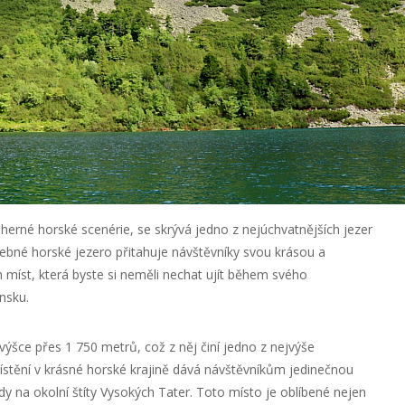
erné horské scenérie, se skrývá jedno z nejúchvatnějších jezer
ebné horské jezero přitahuje návštěvníky svou krásou a
h míst, která byste si neměli nechat ujít během svého
nsku.
ýšce přes 1 750 metrů, což z něj činí jedno z nejvýše
ístění v krásné horské krajině dává návštěvníkům jedinečnou
edy na okolní štíty Vysokých Tater. Toto místo je oblíbené nejen