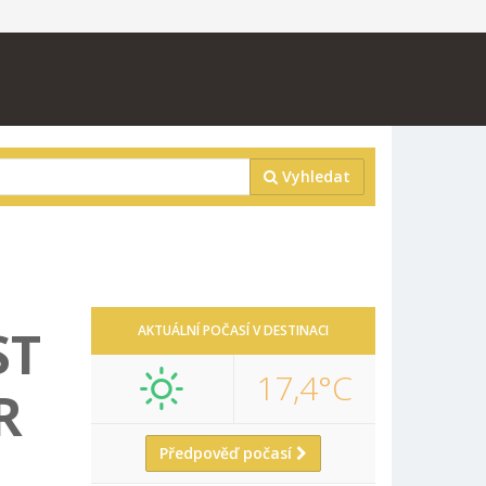
Vyhledat
ST
AKTUÁLNÍ POČASÍ V DESTINACI
17,4°C
R
Předpověď počasí