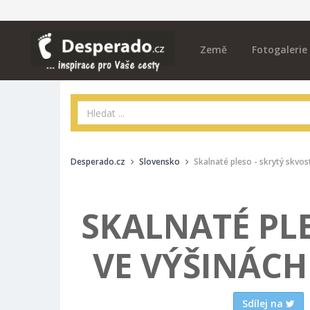
Země
Fotogalerie
Desperado.cz
Slovensko
Skalnaté pleso - skrytý skvos
SKALNATÉ PLE
VE VÝŠINÁC
Sdílej na