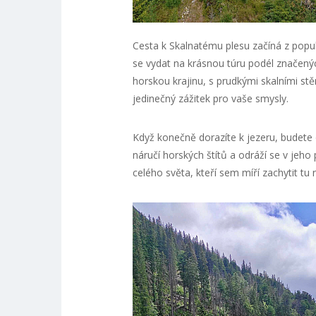
Cesta k Skalnatému plesu začíná z pop
se vydat na krásnou túru podél značený
horskou krajinu, s prudkými skalními st
jedinečný zážitek pro vaše smysly.
Když konečně dorazíte k jezeru, budete
náručí horských štítů a odráží se v jeho
celého světa, kteří sem míří zachytit t