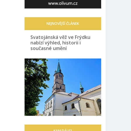
NEJNOVĚJŠÍ ČLÁNEK
Svatojánská věž ve Frýdku
nabízí výhled, historii i
současné umění
KAM DÁLE?