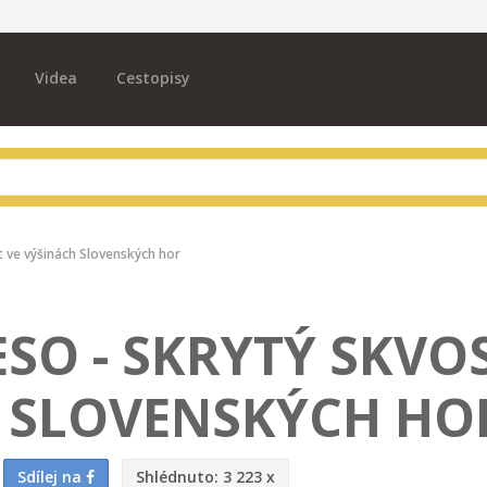
Videa
Cestopisy
t ve výšinách Slovenských hor
SO - SKRYTÝ SKVO
H SLOVENSKÝCH HO
Sdílej na
Shlédnuto:
3 223 x