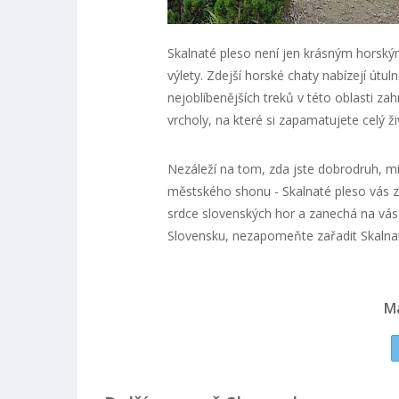
Skalnaté pleso není jen krásným horský
výlety. Zdejší horské chaty nabízejí útu
nejoblíbenějších treků v této oblasti zah
vrcholy, na které si zapamatujete celý ži
Nezáleží na tom, zda jste dobrodruh, mil
městského shonu - Skalnaté pleso vás z
srdce slovenských hor a zanechá na vá
Slovensku, nezapomeňte zařadit Skalnat
M