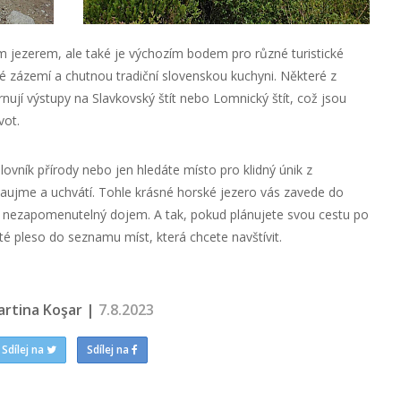
m jezerem, ale také je výchozím bodem pro různé turistické
lné zázemí a chutnou tradiční slovenskou kuchyni. Některé z
rnují výstupy na Slavkovský štít nebo Lomnický štít, což jsou
vot.
ovník přírody nebo jen hledáte místo pro klidný únik z
aujme a uchvátí. Tohle krásné horské jezero vás zavede do
s nezapomenutelný dojem. A tak, pokud plánujete svou cestu po
é pleso do seznamu míst, která chcete navštívit.
artina Koşar |
7.8.2023
Sdílej na
Sdílej na