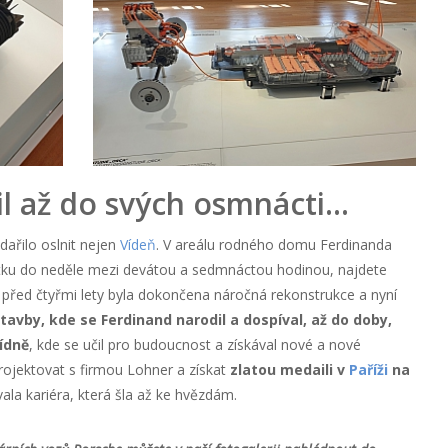
l až do svých osmnácti…
ařilo oslnit nejen
Vídeň
. V areálu rodného domu Ferdinanda
átku do neděle mezi devátou a sedmnáctou hodinou, najdete
e před čtyřmi lety byla dokončena náročná rekonstrukce a nyní
tavby, kde se Ferdinand narodil a dospíval, až do doby,
ídně
, kde se učil pro budoucnost a získával nové a nové
projektovat s firmou Lohner a získat
zlatou medaili v
Paříži
na
vala kariéra, která šla až ke hvězdám.