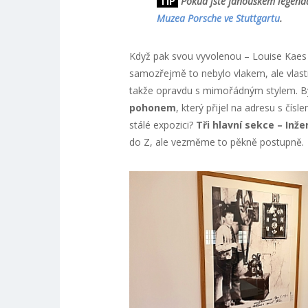
TIP
Pokud jste fanouškem legendá
Muzea Porsche ve Stuttgartu
.
Když pak svou vyvolenou – Louise Kaes 
samozřejmě to nebylo vlakem, ale vlas
takže opravdu s mimořádným stylem. B
pohonem
, který přijel na adresu s čís
stálé expozici?
Tři hlavní sekce – Inže
do Z, ale vezměme to pěkně postupně.