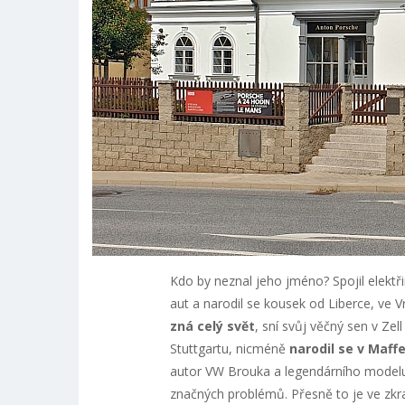
Kdo by neznal jeho jméno? Spojil elekt
aut a narodil se kousek od Liberce, ve V
zná celý svět
, sní svůj věčný sen v Ze
Stuttgartu, nicméně
narodil se v Maff
autor VW Brouka a legendárního modelu 
značných problémů. Přesně to je ve zkr