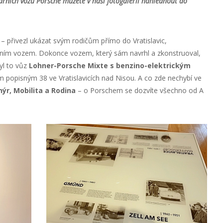
rních vozů Porsche můžete v naší fotogalerii nahlédnout do
– přivezl ukázat svým rodičům přímo do Vratislavic,
tním vozem. Dokonce vozem, který sám navrhl a zkonstruoval,
yl to vůz
Lohner-Porsche Mixte s benzino-elektrickým
lem popisným 38 ve Vratislavicích nad Nisou. A co zde nechybí ve
nýr, Mobilita a Rodina
– o Porschem se dozvíte všechno od A