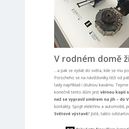
V rodném domě ži
…a pak se vydat do světa, kde se mu pod
Porscheho se na návštěvníky těží od p
tady například i útulnou kavárnu. Teprv
konečně tento dům jest
věrnou kopií s
než se vypravil směrem na jih – do V
kontakty. Spojit elektřinu a automobil, 
Světové výstavě
? Jistě, takto odstarto