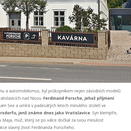
řinu a automobilismus, byl průkopníkem nejen závodních modelů
ratislavicích nad Nisou.
Ferdinand Porsche, jehož příjmení
ll am See a umírá v padesátých letech minulého století ve
ersdorfu, jenž známe dnes jako Vratislavice
. Syn klempíře,
Maja, muž, který se po válce dočkal za svou minulost
atce slavný život Ferdinanda Porscheho.