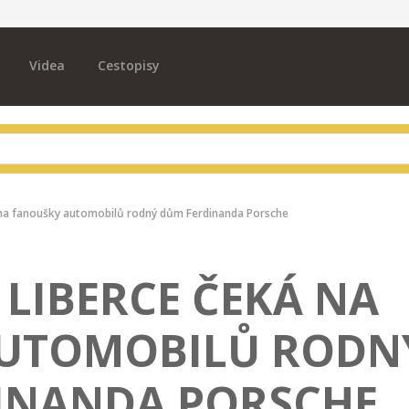
Videa
Cestopisy
 na fanoušky automobilů rodný dům Ferdinanda Porsche
LIBERCE ČEKÁ NA
UTOMOBILŮ RODN
INANDA PORSCHE