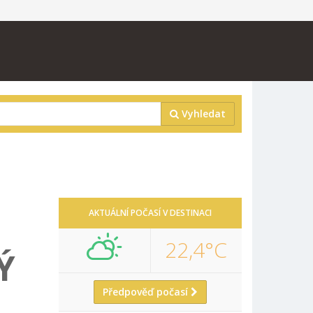
Vyhledat
AKTUÁLNÍ POČASÍ V DESTINACI
22,4°C
Ý
Předpověď počasí