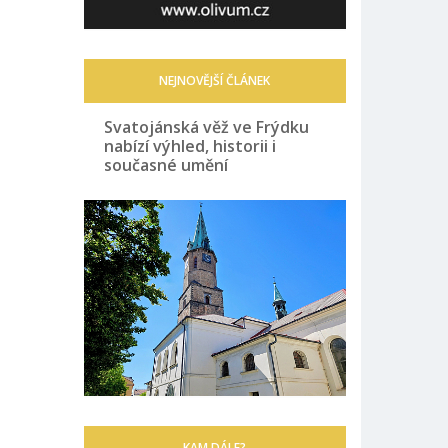
NEJNOVĚJŠÍ ČLÁNEK
Svatojánská věž ve Frýdku
nabízí výhled, historii i
současné umění
KAM DÁLE?