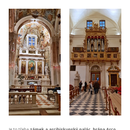
Je to třeba
zámek a arcibiskupský palác, brána Arco