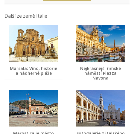
Další ze země Itálie
Marsala: Víno, historie
Nejkrásnější římské
a nádherné pláže
náměstí Piazza
Navona
Marostica je město
Fotogalerie z italského