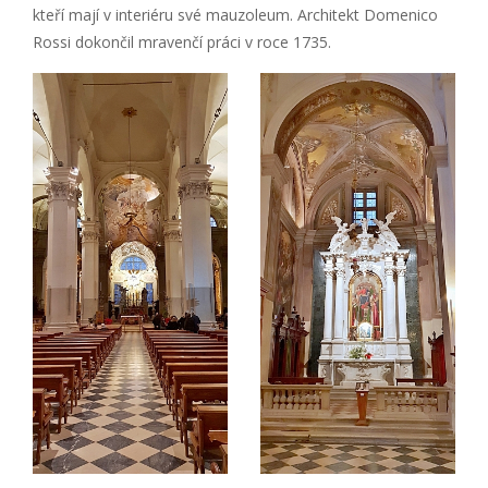
kteří mají v interiéru své mauzoleum. Architekt Domenico
Rossi dokončil mravenčí práci v roce 1735.