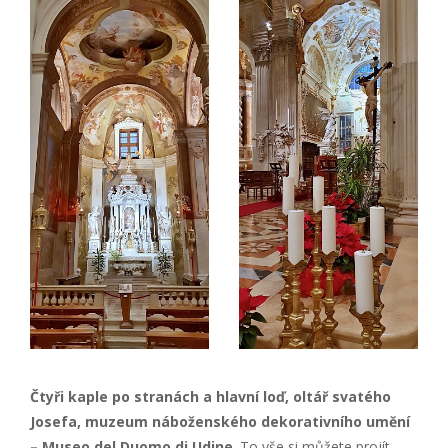
Čtyři kaple po stranách a hlavní loď, oltář svatého
Josefa, muzeum náboženského dekorativního umění
– Museo del Duomo di Udine
. To vše si můžete projít,