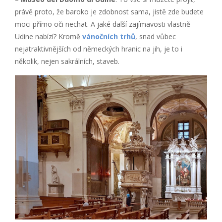
právě proto, že baroko je zdobnost sama, jistě zde budete
moci přímo oči nechat. A jaké další zajímavosti vlastně
Udine nabízí? Kromě
vánočních trhů
, snad vůbec
nejatraktivnějších od německých hranic na jih, je to i
několik, nejen sakrálních, staveb.