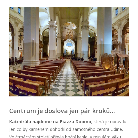
Centrum je doslova jen pár kroků…
Katedrálu najdeme na Piazza Duomo
, která je opravdu
jen co by kamenem dohodil od samotného centra Udine.
Ve čtrnáctém století přibyla boční kaple, v minulém věku