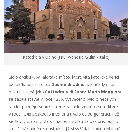
Katedrála v Udine (Friuli-Venezia Giulia - Itálie)
Sídlo arcibiskupa, ale také místo, které vítá katolické věřící
už takřka osm století.
Duomo di Udine
, jak někdy říkají
místní, stejně jako
Cattedrale di Santa Maria Maggiore
,
se začala stavět v roce 1236, vysvěceno bylo o necelých
sto let později. Bohužel, i zde zasáhlo zemětřesení, které
v roce 1348 poškodilo interiér a trvalo celou generaci, než
se škody opravily. V osmnáctém století se pak přistoupilo
k další nákladné rekonstrukci, jíž si vyžádala rodina Maninů,