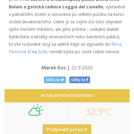
Bolani a gotická radnice Loggia del Lionello
, vystavěná
v patnáctém století a obnovená po velkém požáru na konci
století devatenáctého. Udine je se svými sto tisíci obyvatel
spíše menším městem, ale jeho poloha – unikátní dialekt
furlánština a desítky renesančních nebo barokních paláců,
to vše rozhodně stojí za vidění! Když se vypravíte do
Říma
,
Florencie
či na
Sicílii
, neměli byste po cestě Udine minout.
Marek Kos |
22.9.2020
Sdílej na
Sdílej na
AKTUÁLNÍ POČASÍ V DESTINACI
32,9°C
Předpověď počasí