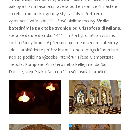
pak byla hlavní fasáda upravena podle vzoru ze čtrnáctého
století – románsko-gotický styl fasády s Portálem
vykoupení, zdůrazňující klíčové biblické motivy.
Vedle
katedrály je pak také zvonice od Cristofora di Milana
,
která se datuje do roku 1441 – měla být o něco vyšší než
socha Panny Marie. V přízemí najdeme muzeum katedrály,
kde si prohlédnete průřez historií tohoto magického místa.
Kdo se podílel na výzdobě interiéru? Třeba Giambattista
Tiepola, Pomponio Amaltero nebo Pellegrino da San
Daniele, stejně jako řada dalších věhlasných umělců.