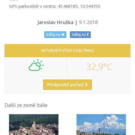
GPS parkoviště v centru: 45.468185, 10.544755
Jaroslav Hruška |
9.1.2018
Sdílej na
Sdílej na
AKTUÁLNÍ POČASÍ V DESTINACI
32,9°C
Předpověď počasí
Další ze země Itálie