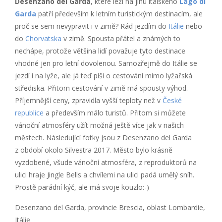
Desenzano del Garda
, které leží na jihu italského
Lago di
Garda
patří především k letním turistickým destinacím, ale
proč se sem nevypravit i v zimě? Rád jezdím do
Itálie
nebo
do
Chorvatska
v zimě. Spousta přátel a známých to
nechápe, protože většina lidí považuje tyto destinace
vhodné jen pro letní dovolenou. Samozřejmě do Itálie se
jezdí i na lyže, ale já teď píši o cestování mimo lyžařská
střediska. Přitom cestování v zimě má spousty výhod.
Příjemnější ceny, zpravidla vyšší teploty než v
České
republice
a především málo turistů. Přitom si můžete
vánoční atmosféry užít možná ještě více jak v našich
městech. Následující fotky jsou z Desenzano del Garda
z období okolo Silvestra 2017. Město bylo krásně
vyzdobené, všude vánoční atmosféra, z reproduktorů na
ulici hraje Jingle Bells a chvílemi na ulici padá umělý sníh.
Prostě parádní kýč, ale má svoje kouzlo:-)
Desenzano del Garda, provincie Brescia, oblast Lombardie,
Itálie