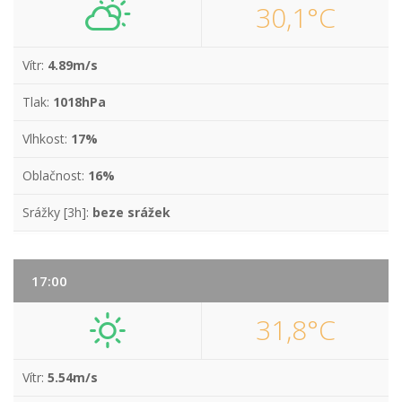
30,1°C
Vítr:
4.89m/s
Tlak:
1018hPa
Vlhkost:
17%
Oblačnost:
16%
Srážky [3h]:
beze srážek
17:00
31,8°C
Vítr:
5.54m/s