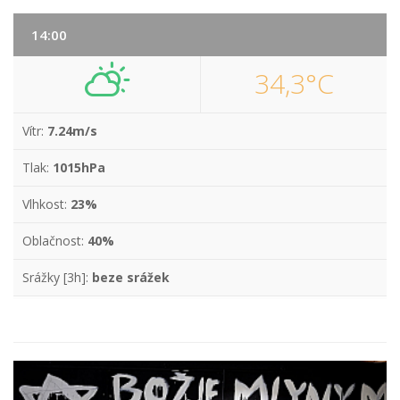
14:00
34,3°C
Vítr:
7.24m/s
Tlak:
1015hPa
Vlhkost:
23%
Oblačnost:
40%
Srážky [3h]:
beze srážek