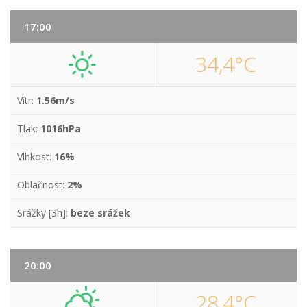
17:00
34,4°C
Vítr:
1.56m/s
Tlak:
1016hPa
Vlhkost:
16%
Oblačnost:
2%
Srážky [3h]:
beze srážek
20:00
28,4°C