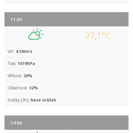
11:00
27,1°C
Vítr:
4.56m/s
Tlak:
1019hPa
Vlhkost:
26%
Oblačnost:
32%
Srážky [3h]:
beze srážek
14:00