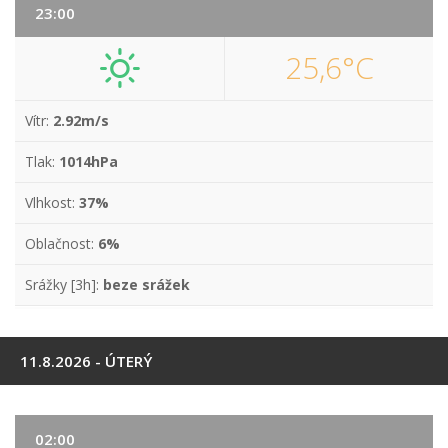
23:00
25,6°C
Vítr:
2.92m/s
Tlak:
1014hPa
Vlhkost:
37%
Oblačnost:
6%
Srážky [3h]:
beze srážek
11.8.2026 - ÚTERÝ
02:00