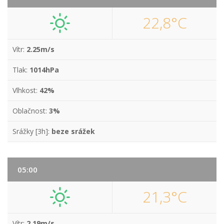
22,8°C
Vítr:
2.25m/s
Tlak:
1014hPa
Vlhkost:
42%
Oblačnost:
3%
Srážky [3h]:
beze srážek
05:00
21,3°C
Vítr:
2.19m/s