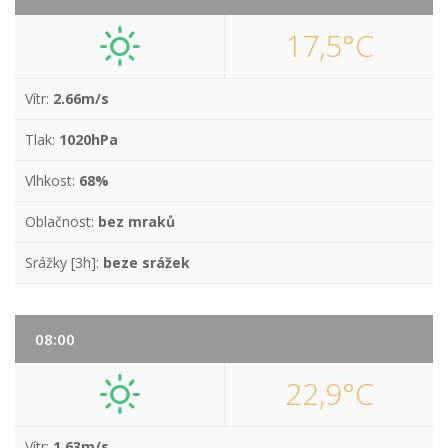
17,5°C
Vítr:
2.66m/s
Tlak:
1020hPa
Vlhkost:
68%
Oblačnost:
bez mraků
Srážky [3h]:
beze srážek
08:00
22,9°C
Vítr:
1.63m/s