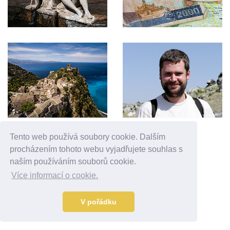
Tento web používá soubory cookie. Dalším
Reklama
procházením tohoto webu vyjadřujete souhlas s
naším používáním souborů cookie.
Více informací o cookie.
V pořádku