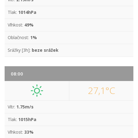
Tlak:
1014hPa
Vlhkost:
49%
Oblačnost:
1%
Srážky [3h]:
beze srážek
08:00
27,1°C
Vítr:
1.75m/s
Tlak:
1015hPa
Vlhkost:
33%