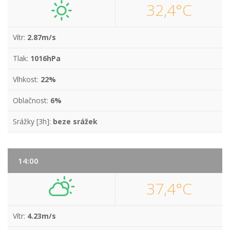
32,4°C
Vítr:
2.87m/s
Tlak:
1016hPa
Vlhkost:
22%
Oblačnost:
6%
Srážky [3h]:
beze srážek
14:00
37,4°C
Vítr:
4.23m/s