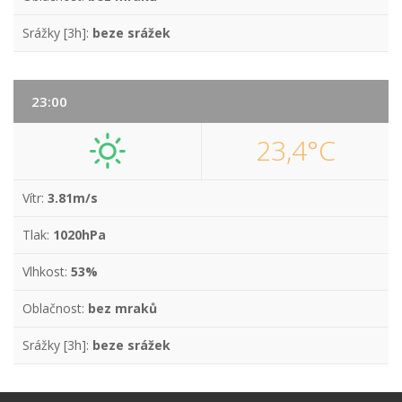
Srážky [3h]:
beze srážek
23:00
23,4°C
Vítr:
3.81m/s
Tlak:
1020hPa
Vlhkost:
53%
Oblačnost:
bez mraků
Srážky [3h]:
beze srážek