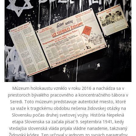
Múzeum holokaustu vzniklo v roku 2016 a nachádza sa v
priestoroch bývalého pracovného a koncentračného tábora v
Seredi. Toto múzeum predstavuje autentické miesto, ktoré
sa viaže k tragickému obdobiu riešenia židovskej otázky na
Slovensku počas druhej svetovej vojny. História Nepekná
etapa Slovenska sa začala písať 9. septembra 1941, kedy
vtedajšia slovenská vláda prijala vládne nariadenie, takzvaný
Židovský kódex. Ten určoval v jednom zo svojich paragrafov