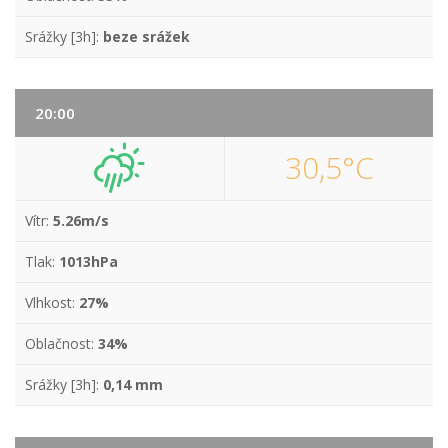
Srážky [3h]:
beze srážek
20:00
30,5°C
Vítr:
5.26m/s
Tlak:
1013hPa
Vlhkost:
27%
Oblačnost:
34%
Srážky [3h]:
0,14 mm