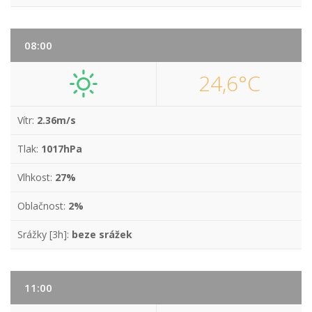
08:00
24,6°C
Vítr:
2.36m/s
Tlak:
1017hPa
Vlhkost:
27%
Oblačnost:
2%
Srážky [3h]:
beze srážek
11:00