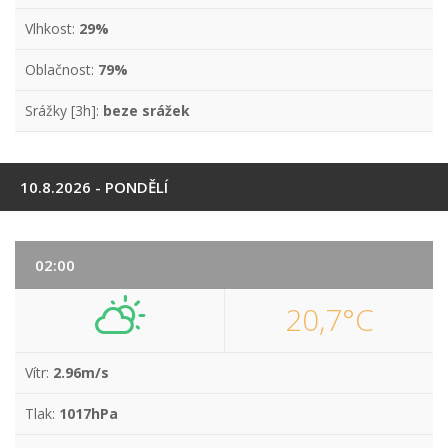
Vlhkost:
29%
Oblačnost:
79%
Srážky [3h]:
beze srážek
10.8.2026 - PONDĚLÍ
02:00
20,7°C
Vítr:
2.96m/s
Tlak:
1017hPa