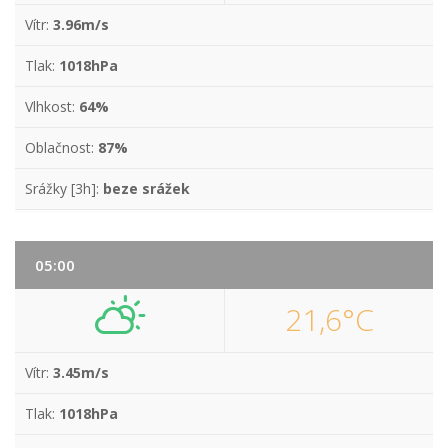
Vítr:
3.96m/s
Tlak:
1018hPa
Vlhkost:
64%
Oblačnost:
87%
Srážky [3h]:
beze srážek
05:00
21,6°C
Vítr:
3.45m/s
Tlak:
1018hPa