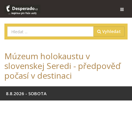
Vyhledat
Múzeum holokaustu v
slovenskej Seredi - předpověď
počasí v destinaci
8.8.2026 - SOBOTA