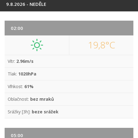
9.8.2026 - NEDĚLE
02:00
19,8°C
Vítr:
2.96m/s
Tlak:
1020hPa
Vlhkost:
61%
Oblačnost:
bez mraků
Srážky [3h]:
beze srážek
05:00