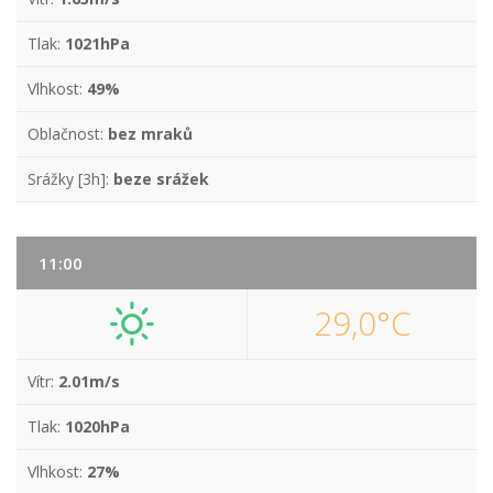
Tlak:
1021hPa
Vlhkost:
49%
Oblačnost:
bez mraků
Srážky [3h]:
beze srážek
11:00
29,0°C
Vítr:
2.01m/s
Tlak:
1020hPa
Vlhkost:
27%