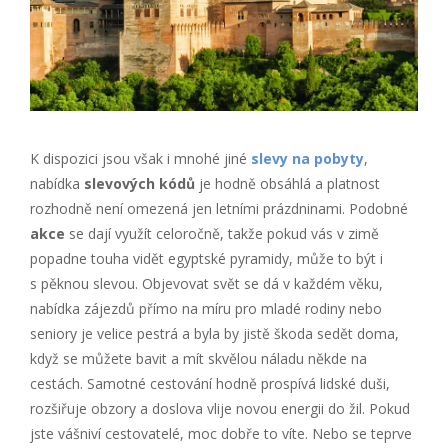
K dispozici jsou však i mnohé jiné
slevy na pobyty
,
nabídka
slevových kódů
je hodně obsáhlá a platnost
rozhodně není omezená jen letními prázdninami. Podobné
akce
se dají využít celoročně, takže pokud vás v zimě
popadne touha vidět egyptské pyramidy, může to být i
s pěknou slevou. Objevovat svět se dá v každém věku,
nabídka zájezdů přímo na míru pro mladé rodiny nebo
seniory je velice pestrá a byla by jistě škoda sedět doma,
když se můžete bavit a mít skvělou náladu někde na
cestách. Samotné cestování hodně prospívá lidské duši,
rozšiřuje obzory a doslova vlije novou energii do žil. Pokud
jste vášniví cestovatelé, moc dobře to víte. Nebo se teprve