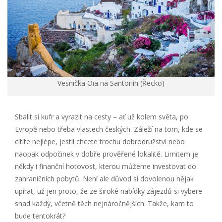
Vesnička Oia na Santorini (Řecko)
Sbalit si kufr a vyrazit na cesty – ať už kolem světa, po
Evropě nebo třeba vlastech českých. Záleží na tom, kde se
cítíte nejlépe, jestli chcete trochu dobrodružství nebo
naopak odpočinek v dobře prověřené lokalitě. Limitem je
někdy i finanční hotovost, kterou můžeme investovat do
zahraničních pobytů. Není ale důvod si dovolenou nějak
upírat, už jen proto, že ze široké nabídky zájezdů si vybere
snad každý, včetně těch nejnáročnějších. Takže, kam to
bude tentokrát?