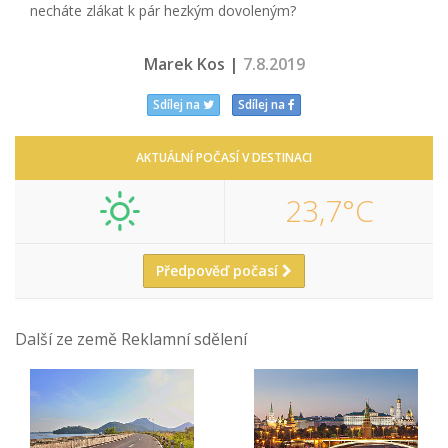
necháte zlákat k pár hezkým dovoleným?
Marek Kos |
7.8.2019
Sdílej na
Sdílej na
AKTUÁLNÍ POČASÍ V DESTINACI
23,7°C
Předpověď počasí
Další ze země Reklamní sdělení