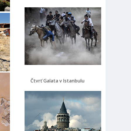
Čtvrť Galata v Istanbulu