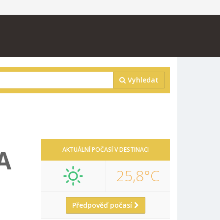
Vyhledat
A
AKTUÁLNÍ POČASÍ V DESTINACI
25,8°C
Předpověď počasí