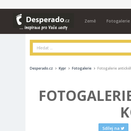
Země
Fotogalerie
Desperado.cz
Kypr
Fotogalerie
Fotogalerie antick
FOTOGALERI
K
Sdílej na