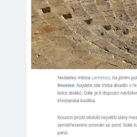
Nedaleko města
Lemesos
, na jižním p
Kourion
. Najdete zde třeba divadlo v ř
tisíce diváků. Dále je k dispozici návště
křesťanská bazilika.
Kourion prožil období největší slávy mezi
zemětřeseními srovnán se zemí. Stále t
pánů.