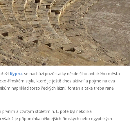
obřeží
Kypru
, se nachází pozůstatky někdejšího antického města
ecko-římském stylu, které je ještě dnes aktivní a pojme na dva
vníkům například torzo řeckých lázní, fontán a také třeba raně
 prvním a čtvrtým stoletím n. l., poté byl několika
u však žije připomínka někdejších římských nebo egyptských