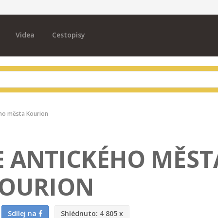
Videa
Cestopisy
ého města Kourion
E ANTICKÉHO MĚST
OURION
Sdílej na
Shlédnuto:
4 805 x