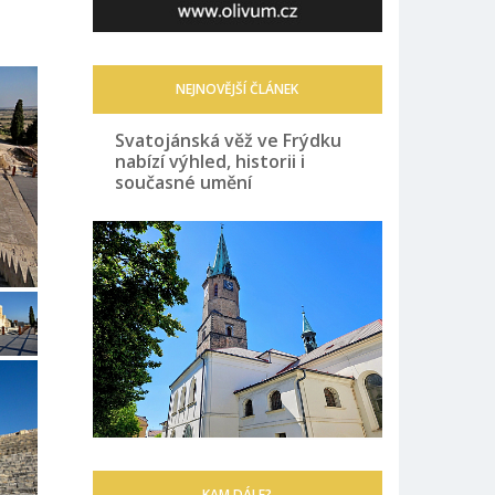
NEJNOVĚJŠÍ ČLÁNEK
Svatojánská věž ve Frýdku
nabízí výhled, historii i
současné umění
KAM DÁLE?