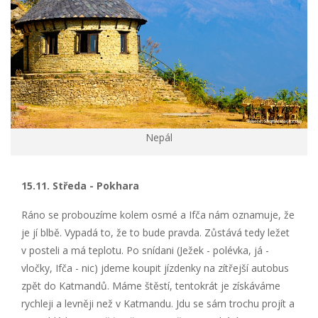
Nepál
15.11. Středa - Pokhara
Ráno se probouzíme kolem osmé a Ifča nám oznamuje, že
je jí blbě. Vypadá to, že to bude pravda. Zůstává tedy ležet
v posteli a má teplotu. Po snídani (Ježek - polévka, já -
vločky, Ifča - nic) jdeme koupit jízdenky na zítřejší autobus
zpět do Katmandů. Máme štěstí, tentokrát je získáváme
rychleji a levněji než v Katmandu. Jdu se sám trochu projít a