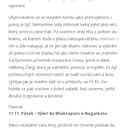
vypasení.
Ubytováváme se ve stejném hotelu jako před výletem, i
pokoj je týž. Nemusíme tedy stěhovat velký pytel plný věcí,
který jsme tu zanechali. Po svačince vedu Ifču s Ježkem do
krámu, ve kterém Ruda s Jirkou nakoupili většinu
oblečení
. I
oni si zde nakupují. Já se jen tak dívám, nakonec si vybírám
až jednu
košil
i ve stánku na ulici. Večer trávíme ve známém
a příjemném prostředí restaurace Lhasa. Ježek si dává
oblíbený Čang, který já odmítám, protože si myslím, že byl
příčinou mých střevních obtíží. Je tudíž na něj sám a brzo
zjišťuje jak je snadné opít se v přepočtu za 15 Kč. Do
hotelu se pak vracíme v dobré náladě. Než usneme, ještě
dlouho rozprávíme a kecáme.
Pavouk
17.11. Pátek - Výlet do Bhaktapuru a Nagarkotu
Ráno vstáváme zase brzy, protože se chceme podívat do