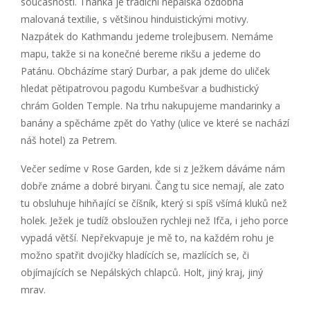
současnosti. Thanka je tradiční nepálská ozdobná
malovaná textilie, s většinou hinduistickými motivy.
Nazpátek do Kathmandu jedeme trolejbusem. Nemáme
mapu, takže si na konečné bereme rikšu a jedeme do
Patánu. Obcházíme starý Durbar, a pak jdeme do uliček
hledat pětipatrovou pagodu Kumbešvar a budhistický
chrám Golden Temple. Na trhu nakupujeme mandarinky a
banány a spěcháme zpět do Yathy (ulice ve které se nachází
náš hotel) za Petrem.
Večer sedíme v Rose Garden, kde si z Ježkem dáváme nám
dobře známe a dobré biryani. Čang tu sice nemají, ale zato
tu obsluhuje hihňající se číšník, který si spíš všímá kluků než
holek. Ježek je tudíž obsloužen rychleji než Ifča, i jeho porce
vypadá větší. Nepřekvapuje je mě to, na každém rohu je
možno spatřit dvojičky hladících se, mazlících se, či
objímajících se Nepálských chlapců. Holt, jiný kraj, jiný
mrav.