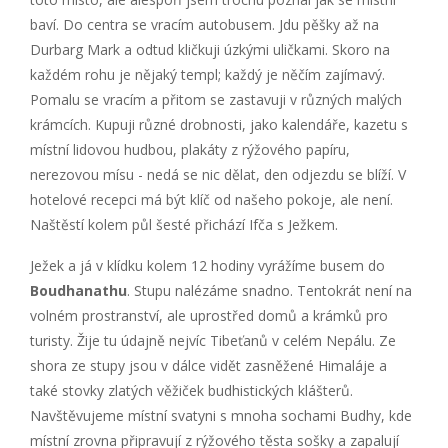
baví. Do centra se vracím autobusem. Jdu pěšky až na
Durbarg Mark a odtud kličkuji úzkými uličkami. Skoro na
každém rohu je nějaký templ; každý je něčím zajímavý.
Pomalu se vracím a přitom se zastavuji v různých malých
krámcích. Kupuji různé drobnosti, jako kalendáře, kazetu s
místní lidovou hudbou, plakáty z rýžového papíru,
nerezovou mísu - nedá se nic dělat, den odjezdu se blíží. V
hotelové recepci má být klíč od našeho pokoje, ale není.
Naštěstí kolem půl šesté přichází Ifča s Ježkem.
Ježek a já v klídku kolem 12 hodiny vyrážíme busem do
Boudhanathu
. Stupu nalézáme snadno. Tentokrát není na
volném prostranství, ale uprostřed domů a krámků pro
turisty. Žije tu údajně nejvíc Tibeťanů v celém Nepálu. Ze
shora ze stupy jsou v dálce vidět zasněžené Himaláje a
také stovky zlatých věžiček budhistických klášterů.
Navštěvujeme místní svatyni s mnoha sochami Budhy, kde
místní zrovna připravují z rýžového těsta sošky a zapalují