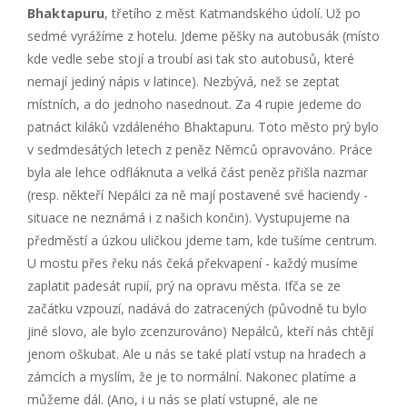
Bhaktapuru
, třetího z měst Katmandského údolí. Už po
sedmé vyrážíme z hotelu. Jdeme pěšky na autobusák (místo
kde vedle sebe stojí a troubí asi tak sto autobusů, které
nemají jediný nápis v latince). Nezbývá, než se zeptat
místních, a do jednoho nasednout. Za 4 rupie jedeme do
patnáct kiláků vzdáleného Bhaktapuru. Toto město prý bylo
v sedmdesátých letech z peněz Němců opravováno. Práce
byla ale lehce odfláknuta a velká část peněz přišla nazmar
(resp. někteří Nepálci za ně mají postavené své haciendy -
situace ne neznámá i z našich končin). Vystupujeme na
předměstí a úzkou uličkou jdeme tam, kde tušíme centrum.
U mostu přes řeku nás čeká překvapení - každý musíme
zaplatit padesát rupií, prý na opravu města. Ifča se ze
začátku vzpouzí, nadává do zatracených (původně tu bylo
jiné slovo, ale bylo zcenzurováno) Nepálců, kteří nás chtějí
jenom oškubat. Ale u nás se také platí vstup na hradech a
zámcích a myslím, že je to normální. Nakonec platíme a
můžeme dál. (Ano, i u nás se platí vstupné, ale ne