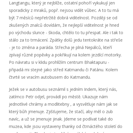
Langtangu, který je nejblíže, ostatní pohoří vykukují jen
sporadicky z mraků, popř. nejsou vidět vůbec. A to tu má
být 7 měsíců nepřetržitě dobrá viditelnost. Později se od
zkušených znalců dovídám, že nejlepší viditelnost je hned
po východu slunce - škoda, chtělo to tu přespat. Ale i tak to
stálo za to trmácení. Zpátky dolů jedu tentokráte na střeše
- je to změna a paráda. Střecha je plná Nepálců, kteří
zpívají různé popěvky a pokřikují na kolem jezdící motorky.
Po návratu si v klidu prohlížím centrum Bhaktapuru -
připadá mi stejné jako střed Katmandu či Patánu. Kolem
čtvrté se vracím autobusem do Katmandu.
Ježek se v autobusu seznámil s jedním Indem, který nás,
zatímco Petr odjel, provádí po městě. Ukazuje nám
jednotlivé chrámy a modlitebny , a vysvětluje nám jak se
který bůh jmenuje. Zjišťujeme, že stačí, aby měl o zub
navíc, a už se jmenuje jinak. Jdeme se podívat také do
muzea, kde jsou vystaveny thanky od čtrnáctého století do