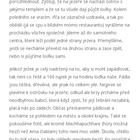
porozhlédnout. Zjišťuji, že na jezeře se nachází ostrov s
jakýmsi templem a že se tu všude dají půjčit loďky. Kolem
poledního se vracím. Ifča se zázračně uzdravila, a tak po
obědě (já se cpu v blízkém momo restaurantu) vyrážíme na
procházku všichni společně. Jdeme až do samotného
centra, které leží podél jedné strany jezera. Přemýšlíme,
jestli se necháme převést na druhou stranu a zase zpět,
nebo si půjčíme loďku sami.
Jelikož Ježek je celý nadržený na to, aby si mohl zapádlovat,
tak není co řešit a 100 rupek je na hodinu loďka naše. Pádla
jsou těžká, dřevěná, ale jinak to celkem jde. Nejprve se
plavíme k ostrůvku na jezeře, odkud ale brzy prcháme před
neodbytnou babicí, která když zjistí, že její žebrání nezabírá,
plácá nás po zádech. Občas přestaneme pádlovat a
kocháme se pohledem na město a okolní krajinu. Také se
pokoušíme fotit, ale kromě Machhapuchhare (hory možná
hezčí než Ama Dablam) toho není moc vidět. Škoda, chtělo
by tu být včera, to byly výhledy mnohem hezčí. Po projížďce