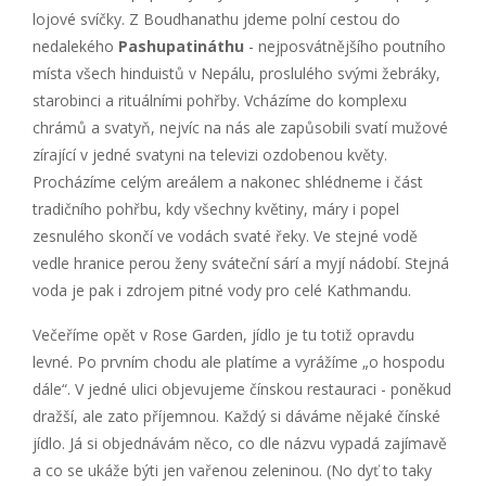
lojové svíčky. Z Boudhanathu jdeme polní cestou do
nedalekého
Pashupatináthu
- nejposvátnějšího poutního
místa všech hinduistů v Nepálu, proslulého svými žebráky,
starobinci a rituálními pohřby. Vcházíme do komplexu
chrámů a svatyň, nejvíc na nás ale zapůsobili svatí mužové
zírající v jedné svatyni na televizi ozdobenou květy.
Procházíme celým areálem a nakonec shlédneme i část
tradičního pohřbu, kdy všechny květiny, máry i popel
zesnulého skončí ve vodách svaté řeky. Ve stejné vodě
vedle hranice perou ženy sváteční sárí a myjí nádobí. Stejná
voda je pak i zdrojem pitné vody pro celé Kathmandu.
Večeříme opět v Rose Garden, jídlo je tu totiž opravdu
levné. Po prvním chodu ale platíme a vyrážíme „o hospodu
dále“. V jedné ulici objevujeme čínskou restauraci - poněkud
dražší, ale zato příjemnou. Každý si dáváme nějaké čínské
jídlo. Já si objednávám něco, co dle názvu vypadá zajímavě
a co se ukáže býti jen vařenou zeleninou. (No dyť to taky