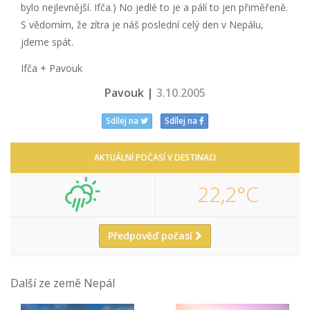
bylo nejlevnější. Ifča.) No jedlé to je a pálí to jen přiměřeně.
S vědomím, že zítra je náš poslední celý den v Nepálu,
jdeme spát.
Ifča + Pavouk
Pavouk |
3.10.2005
Sdílej na
Sdílej na
AKTUÁLNÍ POČASÍ V DESTINACI
22,2°C
Předpověď počasí
Další ze země Nepál