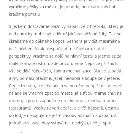
vyrážíme pěšky za město. Je pohoda, není kam spěchat,
kráčíme pomalu.
S Ježkem dostáváme bláznivý nápad, že z hřebínku, který je
nad námi by mohli být vidět nějaké zasněžené štíty. Tak se
škrábeme do pěkného kopce. Seshora je vidět maximálně
další hřeben. A tak alespoň fotíme Pokharu z ptačí
perspektivy. Vracíme se dolů na hlavní cestu a jdeme až za
malý skalnatý ostroh. Zde pozorujeme Nepálce při žních.
Vše se dělá růčo-fůčo, žádná mechanizace. Slunce zapadá
a my pomalu otáčíme. Ježek neodolá a koupe se v jezeře.
Prý je to bájo, ale Ifča ani já se po něm neopičíme. V dobré
náladě se vracíme zpět do města. Já s Ifčou máme chuť na
momo, a proto zapadáme do jednoho z mnoha momo-
restaurantů. Vcelku tu vaří dobře, dle Ifči báječně. Cestou
do lodge nakupujeme ještě zásoby ananasů a papáju. A
jelikož zítra zase brzy vstáváme, nezbývá, než jít spát.