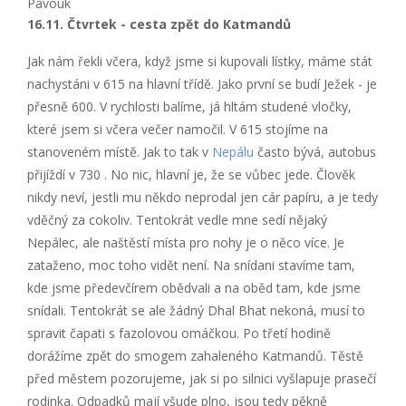
Pavouk
16.11. Čtvrtek - cesta zpět do Katmandů
Jak nám řekli včera, když jsme si kupovali lístky, máme stát
nachystáni v 615 na hlavní třídě. Jako první se budí Ježek - je
přesně 600. V rychlosti balíme, já hltám studené vločky,
které jsem si včera večer namočil. V 615 stojíme na
stanoveném místě. Jak to tak v
Nepálu
často bývá, autobus
přijíždí v 730 . No nic, hlavní je, že se vůbec jede. Člověk
nikdy neví, jestli mu někdo neprodal jen cár papíru, a je tedy
vděčný za cokoliv. Tentokrát vedle mne sedí nějaký
Nepálec, ale naštěstí místa pro nohy je o něco více. Je
zataženo, moc toho vidět není. Na snídani stavíme tam,
kde jsme předevčírem obědvali a na oběd tam, kde jsme
snídali. Tentokrát se ale žádný Dhal Bhat nekoná, musí to
spravit čapati s fazolovou omáčkou. Po třetí hodině
dorážíme zpět do smogem zahaleného Katmandů. Těstě
před městem pozorujeme, jak si po silnici vyšlapuje prasečí
rodinka. Odpadků mají všude plno, jsou tedy pěkně