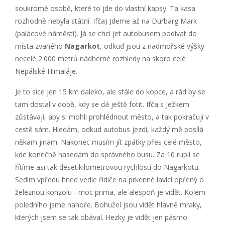
soukromé osobě, které to jde do vlastní kapsy. Ta kasa
rozhodně nebyla státní. Ifča) Jdeme až na Durbarg Mark
(palácové náměstí). Já se chci jet autobusem podívat do
místa zvaného
Nagarkot
, odkud jsou z nadmořské výšky
necelé 2.000 metrů nádherné rozhledy na skoro celé
Nepálské Himaláje.
Je to sice jen 15 km daleko, ale stále do kopce, a rád by se
tam dostal v době, kdy se dá ještě fotit. Ifča s Ježkem
zůstávají, aby si mohli prohlédnout město, a tak pokračuji v
cestě sám. Hledám, odkud autobus jezdí, každý mě posílá
někam jinam. Nakonec musím jít zpátky přes celé město,
kde konečně nasedám do správného busu. Za 10 rupií se
řítíme asi tak desetikilometrovou rychlostí do Nagarkotu.
Sedím vpředu hned vedle řidiče na prkenné lavici opřený o
železnou konzolu - moc prima, ale alespoň je vidět. Kolem
poledního jsme nahoře. Bohužel jsou vidět hlavně mraky,
kterých jsem se tak obával. Hezky je vidět jen pásmo