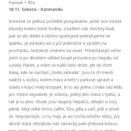
Pavouk + Ifča
18.11. Sobota - Katmandu
Konečně se jednou pořádně prospáváme. Ježek sice vstává
klasicky kolem šesté hodiny, a kašlem nás všechny budí,
pak se ale zklidní a všichni spokojeně pokračujeme ve
spánku. Já vstávám asi v půl jedenácté a vyrážím na
procházku, tentokrát směrem na sever. Předcházející večer
jsem si po dlouhém váhání koupil průvodce po Nepálu od
Lonely Planet, a mám se tudíž čeho držet. Jde do čtvrti
Balaj, kde se nachází „Vodní zahrada“. Jsou to tři menší
nádrže s vodou, kolem tráva a keře v parkové úpravě a
vzadu v kopci malý lesopark. Je to asi jedna z mála oáz klidu
pro místní obyvatele. Je sobota, jediný den volna v týdnu, a
tak je tu plno. Všude jsou skupiny Nepálců, dělající si svůj
piknik. Mají velké hrnce, talíře, fůru jídla a vaří, jedí a veselí
se. Nejvzácnější, co tu mají, je asi socha ležícího Višny, prý
děsně stará. Kterýkoliv náš zámecký park překoná krásou
toto místo, ale alespoň jsem trochu poznal jak se místní