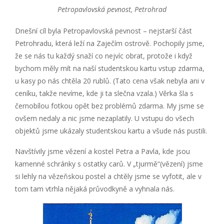
Petropavlovská pevnost, Petrohrad
Dnešní cíl byla Petropavlovská pevnost – nejstarší část
Petrohradu, která leží na Zaječím ostrově. Pochopily jsme,
že se nás tu každý snaží co nejvíc obrat, protože i když
bychom měly mít na naší studentskou kartu vstup zdarma,
u kasy po nás chtěla 20 rublů. (Tato cena však nebyla ani v
ceníku, takže nevíme, kde ji ta slečna vzala.) Věrka šla s
černobílou fotkou opět bez problémů zdarma. My jsme se
ovšem nedaly a nic jsme nezaplatily. U vstupu do všech
objektů jsme ukázaly studentskou kartu a všude nás pustili.
Navštívily jsme vězení a kostel Petra a Pavla, kde jsou
kamenné schránky s ostatky carů. V „tjurmě“(vězení) jsme
si lehly na vězeňskou postel a chtěly jsme se vyfotit, ale v
tom tam vtrhla nějaká průvodkyně a vyhnala nás.