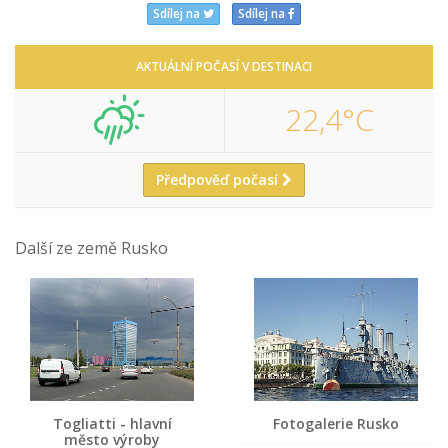
Sdílej na
Sdílej na
AKTUÁLNÍ POČASÍ V DESTINACI
22,4°C
Předpověď počasí
Další ze země Rusko
Togliatti - hlavní
Fotogalerie Rusko
město výroby