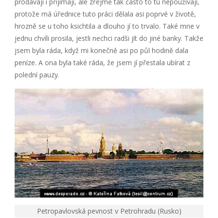
prodávají i přijímají, ale zřejmě tak často to tu nepoužívají,
protože má úřednice tuto práci dělala asi poprvé v životě,
hrozně se u toho ksichtila a dlouho jí to trvalo. Také mne v
jednu chvíli prosila, jestli nechci radši jít do jiné banky. Takže
jsem byla ráda, když mi konečně asi po půl hodině dala
peníze. A ona byla také ráda, že jsem jí přestala ubírat z
polední pauzy.
Petropavlovská pevnost v Petrohradu (Rusko)