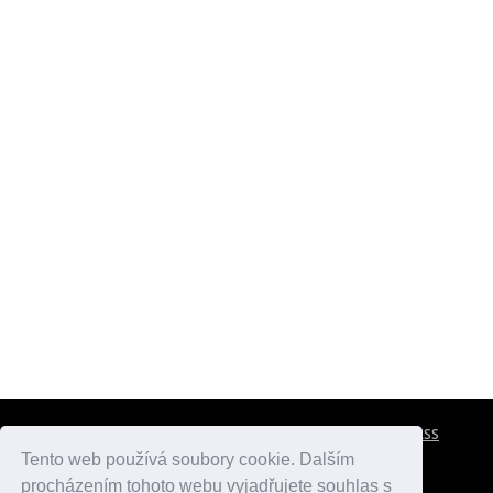
CESTOVNÍ POJIŠTĚNÍ
KONTAKTY
REKLAMA
RSS
Tento web používá soubory cookie. Dalším
procházením tohoto webu vyjadřujete souhlas s