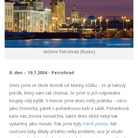
Večerní Petrohrad (Rusko)
8. den – 19.7.2004 - Petrohrad
Dnes jsme ve škole dostali od Maríny sůšku – to je takový
preclík, který nám tak chutnal, že jsme si jich odpoledne
koupily celý pytlík. V menze jsme dnes měly polévku – něco
jako česnečka, párek s pohankovou kaší a salát. Pohanková
kaše nás zrovna nenadchla, takže dnes oběd nebyl tak
vydařený jako minule. Pak jsme byly
měnit peníze
. Mé
cestovní šeky dělaly úřednici velký problém, sice je všude