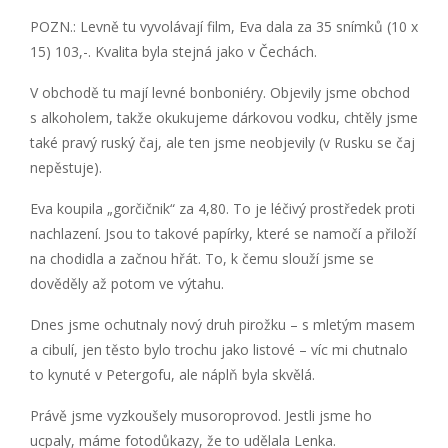
POZN.: Levně tu vyvolávají film, Eva dala za 35 snímků (10 x
15) 103,-. Kvalita byla stejná jako v Čechách.
V obchodě tu mají levné bonboniéry. Objevily jsme obchod
s alkoholem, takže okukujeme dárkovou vodku, chtěly jsme
také pravý ruský čaj, ale ten jsme neobjevily (v Rusku se čaj
nepěstuje).
Eva koupila „gorčičnik“ za 4,80. To je léčivý prostředek proti
nachlazení. Jsou to takové papírky, které se namočí a přiloží
na chodidla a začnou hřát. To, k čemu slouží jsme se
dověděly až potom ve výtahu.
Dnes jsme ochutnaly nový druh pirožku – s mletým masem
a cibulí, jen těsto bylo trochu jako listové – víc mi chutnalo
to kynuté v Petergofu, ale náplň byla skvělá.
Právě jsme vyzkoušely musoroprovod. Jestli jsme ho
ucpaly, máme fotodůkazy, že to udělala Lenka.