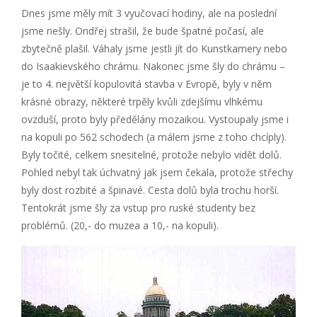
Dnes jsme měly mít 3 vyučovací hodiny, ale na poslední
jsme nešly. Ondřej strašil, že bude špatné počasí, ale
zbytečně plašil. Váhaly jsme jestli jít do Kunstkamery nebo
do Isaakievského chrámu. Nakonec jsme šly do chrámu –
je to 4. největší kopulovitá stavba v Evropě, byly v něm
krásné obrazy, některé trpěly kvůli zdejšímu vlhkému
ovzduší, proto byly předělány mozaikou. Vystoupaly jsme i
na kopuli po 562 schodech (a málem jsme z toho chcíply).
Byly točité, celkem snesitelné, protože nebylo vidět dolů.
Pohled nebyl tak úchvatný jak jsem čekala, protože střechy
byly dost rozbité a špinavé. Cesta dolů byla trochu horší.
Tentokrát jsme šly za vstup pro ruské studenty bez
problémů. (20,- do muzea a 10,- na kopuli).