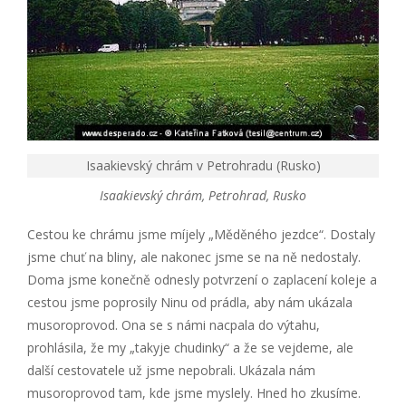
Isaakievský chrám v Petrohradu (Rusko)
Isaakievský chrám, Petrohrad, Rusko
Cestou ke chrámu jsme míjely „Měděného jezdce“. Dostaly
jsme chuť na bliny, ale nakonec jsme se na ně nedostaly.
Doma jsme konečně odnesly potvrzení o zaplacení koleje a
cestou jsme poprosily Ninu od prádla, aby nám ukázala
musoroprovod. Ona se s námi nacpala do výtahu,
prohlásila, že my „takyje chudinky“ a že se vejdeme, ale
další cestovatele už jsme nepobrali. Ukázala nám
musoroprovod tam, kde jsme myslely. Hned ho zkusíme.