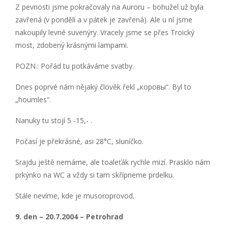
Z pevnosti jsme pokračovaly na Auroru – bohužel už byla
zavřená (v pondělí a v pátek je zavřená). Ale u ní jsme
nakoupily levné suvenýry. Vracely jsme se přes Troický
most, zdobený krásnými lampami.
POZN.: Pořád tu potkáváme svatby.
Dnes poprvé nám nějaký člověk řekl „коровы“. Byl to
„houmles“.
Nanuky tu stojí 5 -15,- .
Počasí je překrásné, asi 28°C, sluníčko.
Srajdu ještě nemáme, ale toaleťák rychle mizí. Prasklo nám
prkýnko na WC a vždy si tam skřípneme prdelku.
Stále nevíme, kde je musoroprovod.
9. den – 20.7.2004 – Petrohrad