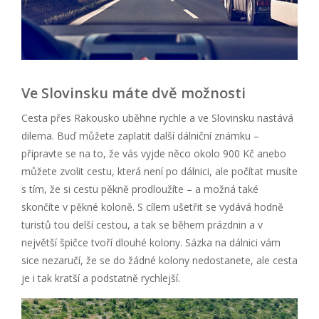
Ve Slovinsku máte dvě možnosti
Cesta přes Rakousko uběhne rychle a ve Slovinsku nastává
dilema. Buď můžete zaplatit další dálniční známku –
připravte se na to, že vás vyjde něco okolo 900 Kč anebo
můžete zvolit cestu, která není po dálnici, ale počítat musíte
s tím, že si cestu pěkně prodloužíte – a možná také
skončíte v pěkné koloně. S cílem ušetřit se vydává hodně
turistů tou delší cestou, a tak se během prázdnin a v
největší špičce tvoří dlouhé kolony. Sázka na dálnici vám
sice nezaručí, že se do žádné kolony nedostanete, ale cesta
je i tak kratší a podstatně rychlejší.