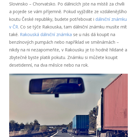
Slovinsko – Chorvatsko. Po dálnicích jste na místě za chvíli
a pojede se vám příjemně. Pokud vyjíždíte ze vzdálenějšího
koutu České republiky, budete potřebovat i
dálniční známku
v ČR
. Co se týče Rakouska, tam dálniční známku musíte mít
také.
Rakouská dálniční známka
se u nás dá koupit na
benzínových pumpách nebo například ve směnárnách –
nikdy na ni nezapomeňte, v Rakousku je to hodně hlídané a
zbytečně byste platili pokutu. Známku si můžete koupit
desetidenní, na dva měsíce nebo na rok.