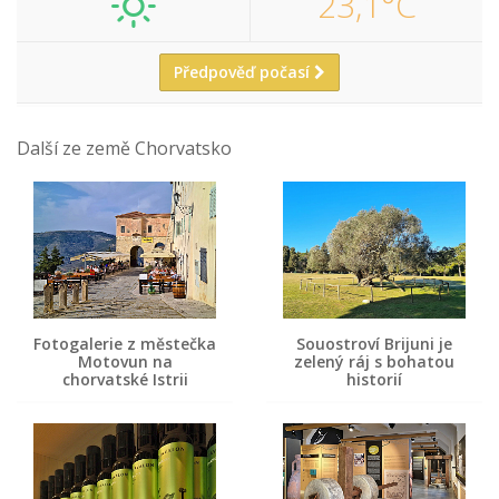
23,1°C
Předpověď počasí
Další ze země Chorvatsko
Fotogalerie z městečka
Souostroví Brijuni je
Motovun na
zelený ráj s bohatou
chorvatské Istrii
historií