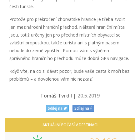
čeští turisté.
Protože pro překročení chorvatské hranice je třeba zvolit
jen mezinárodní hraniční přechod. Některé hraniční místa
jsou, totiž určeny jen pro přechod místních obyvatel se
zvláštní propustkou, takže turista ani s platným pasem
nebude do země vpuštěn. Pomoci vám s výběrem
správného hraničního přechodu může dobrá GPS navigace.
Když víte, na co si dávat pozor, bude vaše cesta k moři bez
problémů – a dovolenou vám nic nezkazí.
Tomáš Tvrdil |
20.5.2019
Sdílej na
Sdílej na
AKTUÁLNÍ POČASÍ V DESTINACI