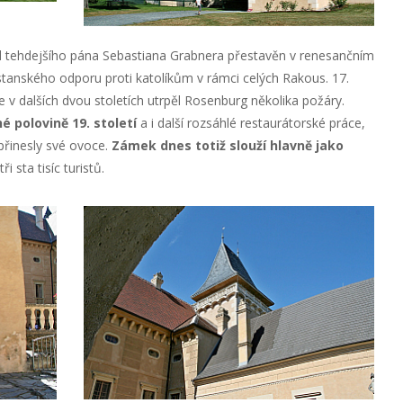
d tehdejšího pána Sebastiana Grabnera přestavěn v renesančním
estanského odporu proti katolíkům v rámci celých Rakous. 17.
ale v dalších dvou stoletích utrpěl Rosenburg několika požáry.
 polovině 19. století
a i další rozsáhlé restaurátorské práce,
 přinesly své ovoce.
Zámek dnes totiž slouží hlavně jako
i sta tisíc turistů.