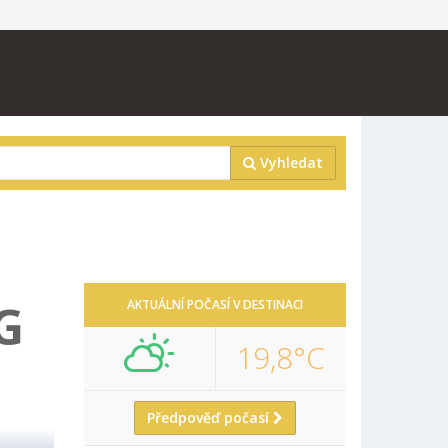
Vyhledat
G
AKTUÁLNÍ POČASÍ V DESTINACI
19,8°C
Předpověď počasí