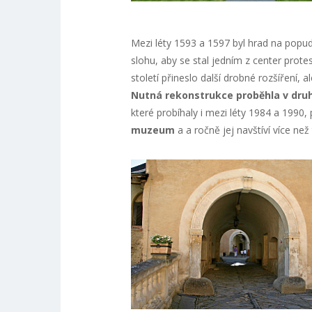
Mezi léty 1593 a 1597 byl hrad na popu
slohu, aby se stal jedním z center prot
století přineslo další drobné rozšíření, 
Nutná rekonstrukce proběhla v druhé
které probíhaly i mezi léty 1984 a 1990,
muzeum
a a ročně jej navštíví více než tř