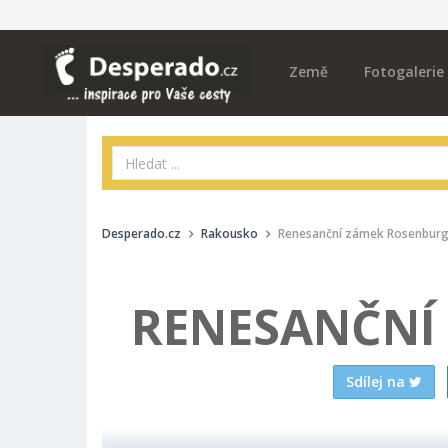
Země
Fotogalerie
Desperado.cz
Rakousko
Renesanční zámek Rosenbur
RENESANČNÍ
Sdílej na