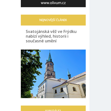
NEJNOVĚJŠÍ ČLÁNEK
Svatojánská věž ve Frýdku
nabízí výhled, historii i
současné umění
KAM DÁLE?