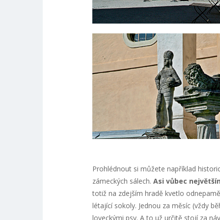
Prohlédnout si můžete například historic
zámeckých sálech.
Asi vůbec největší
totiž na zdejším hradě kvetlo odnepamět
létající sokoly. Jednou za měsíc (vždy 
loveckými psy. A to už určitě stojí za n