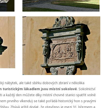
ký nábytek, ale také sbírku dobových zbraní v několika
m turistickým lákadlem jsou místní sokolové
. Sokolnictví
i a každý den můžete díky místní chovné stanici spatřit volně
během prvního víkendu) se také pořádá historický hon s pravými
ávštěvu. Zbývá ještě dodat, že otevřeno je mezi 31. březnem a