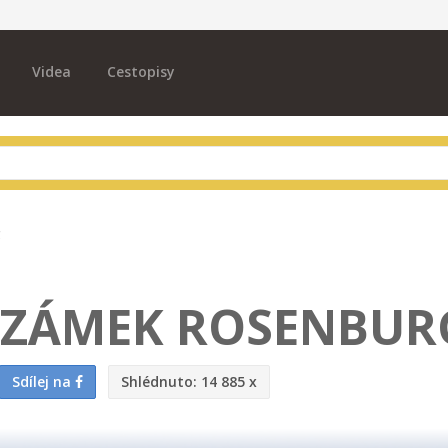
Videa
Cestopisy
g
 ZÁMEK ROSENBUR
Sdílej na
Shlédnuto:
14 885 x