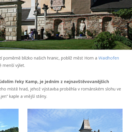
 poměrně blízko našich hranic, poblíž měst Horn a
Waidhofen
é menší výlet.
údolím řeky Kamp, je jedním z nejnavštěvovanějších
jeho místě hrad, jehož výstavba proběhla v románském slohu ve
jen“ kaple a vnější stěny.