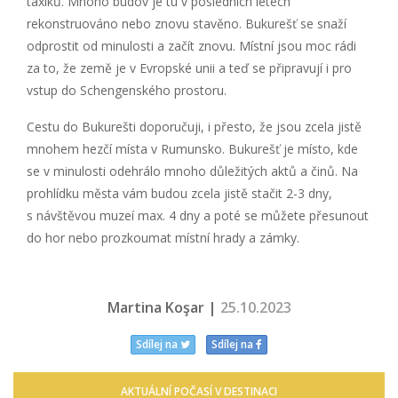
taxíků. Mnoho budov je tu v posledních letech
rekonstruováno nebo znovu stavěno. Bukurešť se snaží
odprostit od minulosti a začít znovu. Místní jsou moc rádi
za to, že země je v Evropské unii a teď se připravují i pro
vstup do Schengenského prostoru.
Cestu do Bukurešti doporučuji, i přesto, že jsou zcela jistě
mnohem hezčí místa v Rumunsko. Bukurešť je místo, kde
se v minulosti odehrálo mnoho důležitých aktů a činů. Na
prohlídku města vám budou zcela jistě stačit 2-3 dny,
s návštěvou muzeí max. 4 dny a poté se můžete přesunout
do hor nebo prozkoumat místní hrady a zámky.
Martina Koşar |
25.10.2023
Sdílej na
Sdílej na
AKTUÁLNÍ POČASÍ V DESTINACI