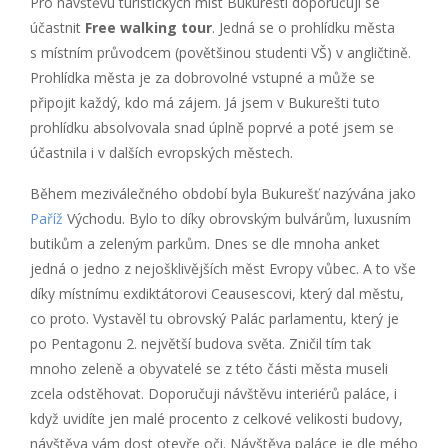
Pro návštěvu turistických míst Bukurešti doporučuji se
účastnit
Free walking tour
. Jedná se o prohlídku města
s místním průvodcem (povětšinou studenti VŠ) v angličtině.
Prohlídka města je za dobrovolné vstupné a může se
připojit každý, kdo má zájem. Já jsem v Bukurešti tuto
prohlídku absolvovala snad úplně poprvé a poté jsem se
účastnila i v dalších evropských městech.
Během meziválečného období byla Bukurešť nazývána jako
Paříž
Východu. Bylo to díky obrovským bulvárům, luxusním
butikům a zeleným parkům. Dnes se dle mnoha anket
jedná o jedno z nejošklivějších měst Evropy vůbec. A to vše
díky místnímu exdiktátorovi Ceausescovi, který dal městu,
co proto. Vystavěl tu obrovský Palác parlamentu, který je
po Pentagonu 2. největší budova světa. Zničil tím tak
mnoho zeleně a obyvatelé se z této části města museli
zcela odstěhovat. Doporučuji návštěvu interiérů paláce, i
když uvidíte jen malé procento z celkové velikosti budovy,
návštěva vám dost otevře oči. Návštěva paláce je dle mého