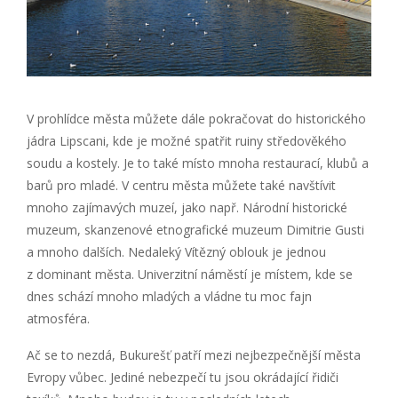
V prohlídce města můžete dále pokračovat do historického
jádra Lipscani, kde je možné spatřit ruiny středověkého
soudu a kostely. Je to také místo mnoha restaurací, klubů a
barů pro mladé. V centru města můžete také navštívit
mnoho zajímavých muzeí, jako např. Národní historické
muzeum, skanzenové etnografické muzeum Dimitrie Gusti
a mnoho dalších. Nedaleký Vítězný oblouk je jednou
z dominant města. Univerzitní náměstí je místem, kde se
dnes schází mnoho mladých a vládne tu moc fajn
atmosféra.
Ač se to nezdá, Bukurešť patří mezi nejbezpečnější města
Evropy vůbec. Jediné nebezpečí tu jsou okrádající řidiči