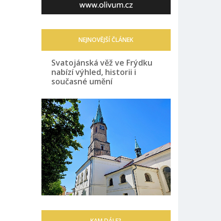
NEJNOVĚJŠÍ ČLÁNEK
Svatojánská věž ve Frýdku
nabízí výhled, historii i
současné umění
KAM DÁLE?