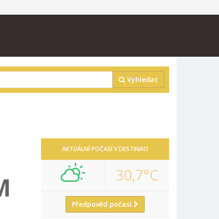
Vyhledat
AKTUÁLNÍ POČASÍ V DESTINACI
30,7°C
M
Předpověď počasí