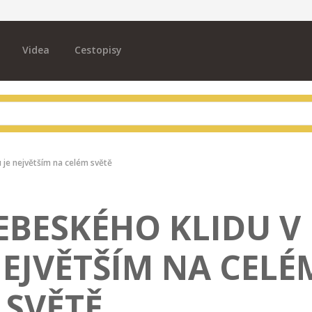
Videa
Cestopisy
 je největším na celém světě
EBESKÉHO KLIDU V
NEJVĚTŠÍM NA CELÉ
SVĚTĚ