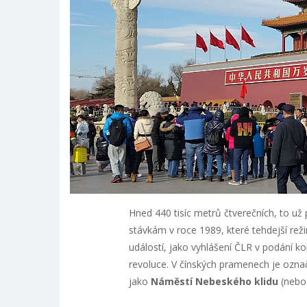
Hned 440 tisíc metrů čtverečních, to u
stávkám v roce 1989, které tehdejší reži
událostí, jako vyhlášení ČLR v podání k
revoluce. V čínských pramenech je ozn
jako
Náměstí Nebeského klidu
(nebo 