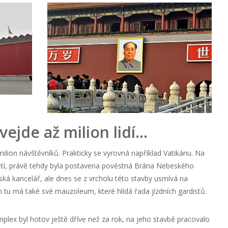
ejde až milion lidí…
 milion návštěvníků. Prakticky se vyrovná například Vatikánu. Na
etí, právě tehdy byla postavena pověstná Brána Nebeského
řská kancelář, ale dnes se z vrcholu této stavby usmívá na
tu má také své mauzoleum, které hlídá řada jízdních gardistů.
lex byl hotov ještě dříve než za rok, na jeho stavbě pracovalo