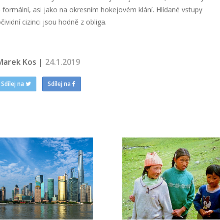
formální, asi jako na okresním hokejovém klání. Hlídané vstupy
ividní cizinci jsou hodně z obliga.
Marek Kos |
24.1.2019
Sdílej na
Sdílej na