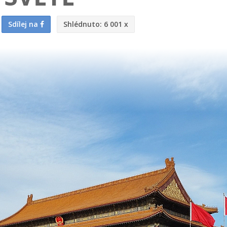
Sdílej na
Shlédnuto:
6 001 x