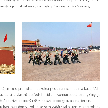
vní budovy srovnalo se zemí a postaralo se nepřímo o to, že tu
náměstí je dvakrát větší, než bylo původně za císařské éry,
y zájemců o prohlídku mauzolea již od ranních hodin a kupujících
idu, která je vlastně ústředním sídlem Komunistické strany Číny. Je
í používá politický režim ke své propagaci, ale najdete tu
 jsou bankovní domy. Pokud se sem vydáte jako turisté, kontrola by