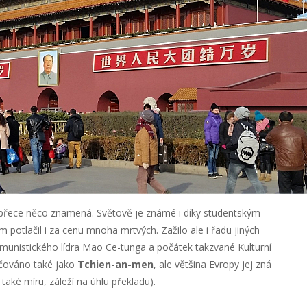
ž přece něco znamená. Světově je známé i díky studentským
m potlačil i za cenu mnoha mrtvých. Zažilo ale i řadu jiných
omunistického lídra Mao Ce-tunga a počátek takzvané Kulturní
ačováno také jako
Tchien-an-men
, ale většina Evropy jej zná
také míru, záleží na úhlu překladu).