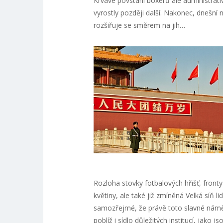
Krvavé povstání boxerů ale administrati
vyrostly později další. Nakonec, dnešní 
rozšiřuje se směrem na jih…
Rozloha stovky fotbalových hřišť, front
květiny, ale také již zmíněná Velká síň l
samozřejmé, že právě toto slavné náměst
poblíž i sídlo důležitých institucí, jako