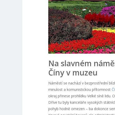
Na slavném náměst
Číny v muzeu
Náměstí se nachází v bezprostřední blí
minulost a komunistickou přítomnost
Č
okraj přinese prohlídku Velké síně lidu
Dříve tu byly kanceláře vysokých státn
pohyb hodně omezen – ba dokonce sem o