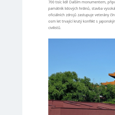
700 tisíc lidí! Dalším monumentem, připo
památník lidových hrdinů, stavba vysok
oficiálních zdrojů zastupuje veterány čí
osm let trvající krutý konflikt s japonsk
civilistů.