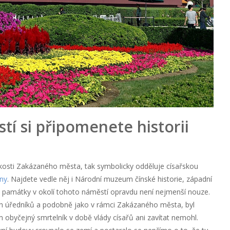
í si připomenete historii
zkosti Zakázaného města, tak symbolicky odděluje císařskou
íny
. Najdete vedle něj i Národní muzeum čínské historie, západní
. O památky v okolí tohoto náměstí opravdu není nejmenší nouze.
ích úředníků a podobně jako v rámci Zakázaného města, byl
byčejný smrtelník v době vlády císařů ani zavítat nemohl.