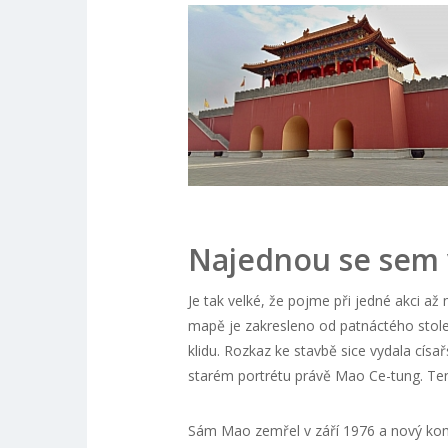
Najednou se sem v
Je tak velké, že pojme při jedné akci až
mapě je zakresleno od patnáctého stol
klidu. Rozkaz ke stavbě sice vydala císa
starém portrétu právě Mao Ce-tung. Ten 
Sám Mao zemřel v září 1976 a nový komp