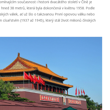
mínajícím současnost i historii dvacátého století v Číně je
á hned 38 metrů, která byla dokončená v květnu 1958. Podle
nských válek, ať už šlo o takzvanou První opiovou válku nebo
ým císařstvím (1937 až 1945), který stál život milionů čínských