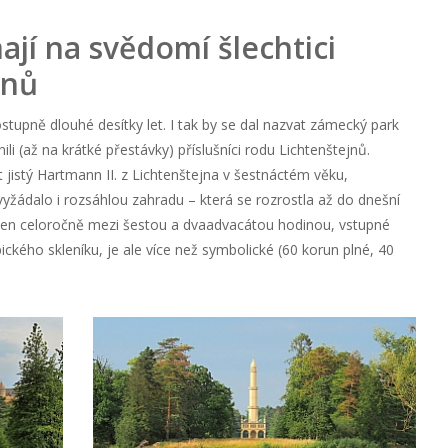
jí na svědomí šlechtici
jnů
stupně dlouhé desítky let. I tak by se dal nazvat zámecký park
nili (až na krátké přestávky) příslušníci rodu Lichtenštejnů.
jistý Hartmann II. z Lichtenštejna v šestnáctém věku,
žádalo i rozsáhlou zahradu – která se rozrostla až do dnešní
řen celoročně mezi šestou a dvaadvacátou hodinou, vstupné
opického skleníku, je ale více než symbolické (60 korun plné, 40