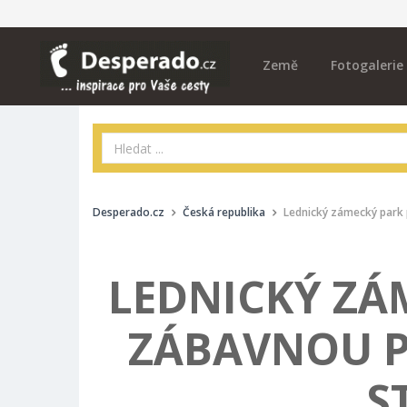
Země
Fotogalerie
Desperado.cz
Česká republika
Lednický zámecký park 
LEDNICKÝ ZÁ
ZÁBAVNOU 
S