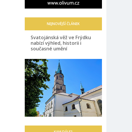
NEJNOVĚJŠÍ ČLÁNEK
Svatojánská věž ve Frýdku
nabízí výhled, historii i
současné umění
KAM DÁLE?