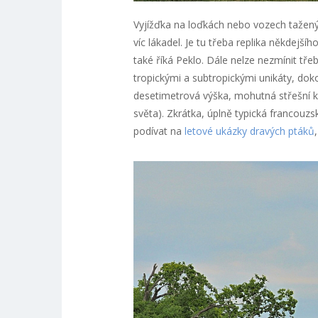
Vyjížďka na loďkách nebo vozech tažen
víc lákadel. Je tu třeba replika někdej
také říká Peklo. Dále nelze nezmínit tře
tropickými a subtropickými unikáty, dok
desetimetrová výška, mohutná střešní ko
světa). Zkrátka, úplně typická francouz
podívat na
letové ukázky dravých ptáků