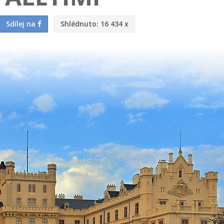
Sdílej na
Shlédnuto:
16 434 x