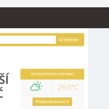
Vyhledat
ŠÍ
AKTUÁLNÍ POČASÍ V DESTINACI
26,0°C
Č
Předpověď počasí