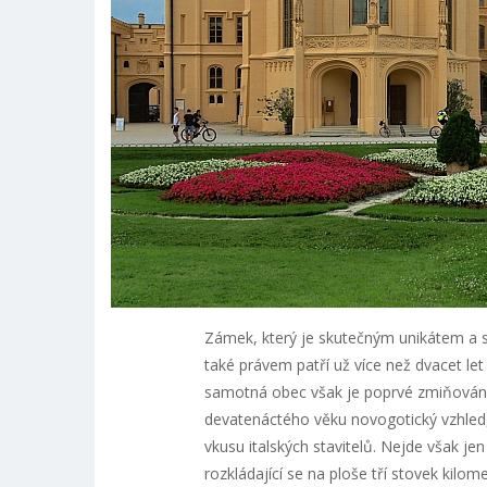
Zámek, který je skutečným unikátem a s
také právem patří už více než dvacet l
samotná obec však je poprvé zmiňována 
devatenáctého věku novogotický vzhled,
vkusu italských stavitelů. Nejde však je
rozkládající se na ploše tří stovek kilom