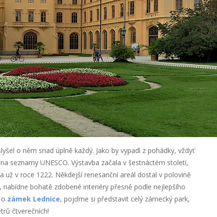
lyšel o něm snad úplně každý. Jako by vypadl z pohádky, vždyť
et na seznamy UNESCO. Výstavba začala v šestnáctém století,
už v roce 1222. Někdejší renesanční areál dostal v polovině
 nabídne bohatě zdobené interiéry přesně podle nejlepšího
n o
zámek Lednice
, pojďme si představit celý zámecký park,
etrů čtverečních!