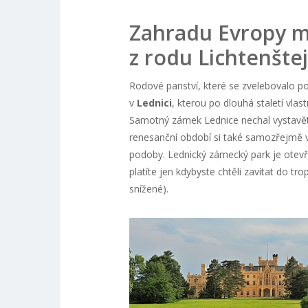
Zahradu Evropy ma
z rodu Lichtenšte
Rodové panství, které se zvelebovalo po
v
Lednici
, kterou po dlouhá staletí vlast
Samotný zámek Lednice nechal vystavět 
renesanční období si také samozřejmě vy
podoby. Lednický zámecký park je otev
platíte jen kdybyste chtěli zavítat do tr
snížené).