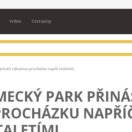
Videa
Cestopisy
přináší zábavnou procházku napříč staletími
MECKÝ PARK PŘINÁ
PROCHÁZKU NAPŘÍ
TALETÍMI