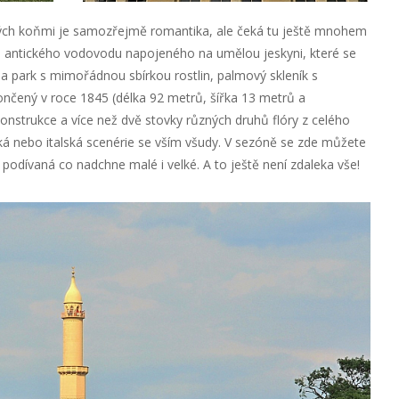
ých koňmi je samozřejmě romantika, ale čeká tu ještě mnohem
šího antického vodovodu napojeného na umělou jeskyni, které se
ba park s mimořádnou sbírkou rostlin, palmový skleník s
ončený v roce 1845 (délka 92 metrů, šířka 13 metrů a
nstrukce a více než dvě stovky různých druhů flóry z celého
ská nebo italská scenérie se vším všudy. V sezóně se zde můžete
, podívaná co nadchne malé i velké. A to ještě není zdaleka vše!