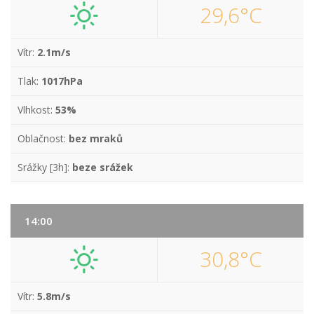
29,6°C
Vítr:
2.1m/s
Tlak:
1017hPa
Vlhkost:
53%
Oblačnost:
bez mraků
Srážky [3h]:
beze srážek
14:00
30,8°C
Vítr:
5.8m/s