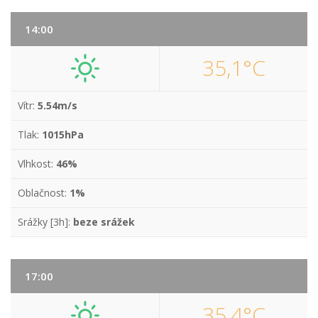
14:00
35,1°C
Vítr:
5.54m/s
Tlak:
1015hPa
Vlhkost:
46%
Oblačnost:
1%
Srážky [3h]:
beze srážek
17:00
35,4°C