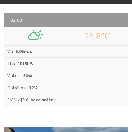
02:00
25,8°C
Vítr:
5.05m/s
Tlak:
1018hPa
Vlhkost:
58%
Oblačnost:
32%
Srážky [3h]:
beze srážek