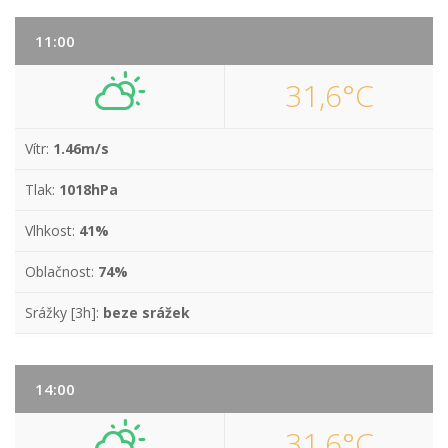
11:00
31,6°C
Vítr:
1.46m/s
Tlak:
1018hPa
Vlhkost:
41%
Oblačnost:
74%
Srážky [3h]:
beze srážek
14:00
31,6°C