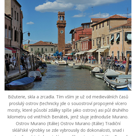
Bižuterie, skla a zrcadla. Tím vším je už od medieválních časů
proslulý ostrov (technicky jde o souostroví propojené vícero
mosty, které působí zdálky spíše jako ostrov) asi půl druhého
kilometru od vnitřních Benátek, jenž sluje jednoduše Murano.
Ostrov Murano (Itálie) Ostrov Murano (Itálie) Tradiční
sklářské výrobky se zde vybrousily do dokonalosti, snad i