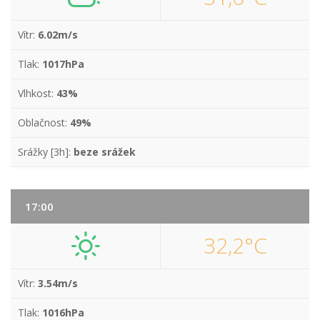
Vítr:
6.02m/s
Tlak:
1017hPa
Vlhkost:
43%
Oblačnost:
49%
Srážky [3h]:
beze srážek
17:00
32,2°C
Vítr:
3.54m/s
Tlak:
1016hPa