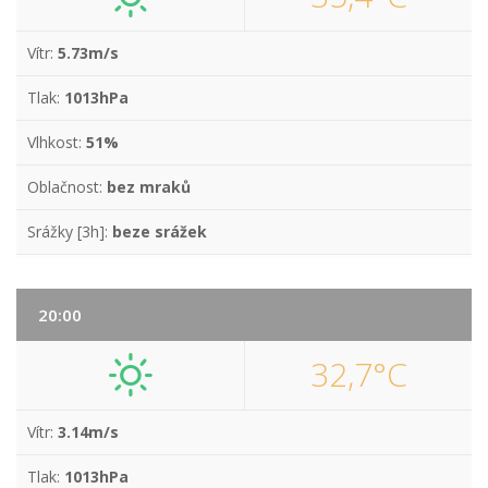
Vítr:
5.73m/s
Tlak:
1013hPa
Vlhkost:
51%
Oblačnost:
bez mraků
Srážky [3h]:
beze srážek
20:00
32,7°C
Vítr:
3.14m/s
Tlak:
1013hPa