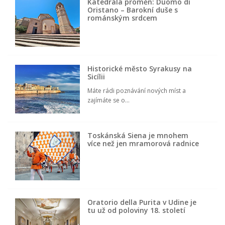
Katedrála proměn: Duomo di
Oristano – Barokní duše s
románským srdcem
Historické město Syrakusy na
Sicílii
Máte rádi poznávání nových míst a
zajímáte se o...
Toskánská Siena je mnohem
více než jen mramorová radnice
Oratorio della Purita v Udine je
tu už od poloviny 18. století