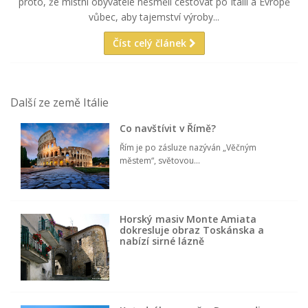
proto, že místní obyvatelé nesměli cestovat po Itálii a Evropě
vůbec, aby tajemství výroby...
Číst celý článek
Další ze země Itálie
Co navštívit v Římě?
Řím je po zásluze nazýván „Věčným
městem“, světovou...
Horský masiv Monte Amiata
dokresluje obraz Toskánska a
nabízí sirné lázně