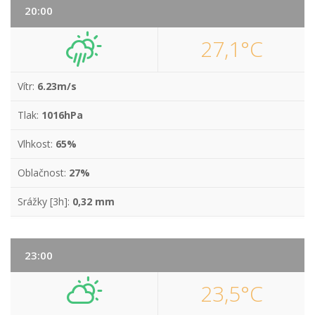
20:00
27,1°C
Vítr:
6.23m/s
Tlak:
1016hPa
Vlhkost:
65%
Oblačnost:
27%
Srážky [3h]:
0,32 mm
23:00
23,5°C