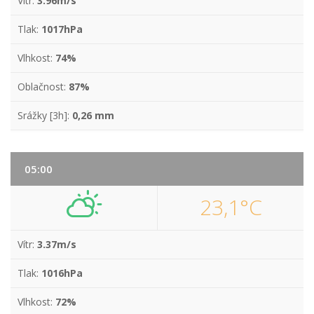
Vítr:
3.96m/s
Tlak:
1017hPa
Vlhkost:
74%
Oblačnost:
87%
Srážky [3h]:
0,26 mm
05:00
23,1°C
Vítr:
3.37m/s
Tlak:
1016hPa
Vlhkost:
72%