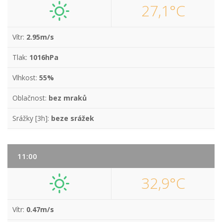
27,1°C
Vítr:
2.95m/s
Tlak:
1016hPa
Vlhkost:
55%
Oblačnost:
bez mraků
Srážky [3h]:
beze srážek
11:00
32,9°C
Vítr:
0.47m/s