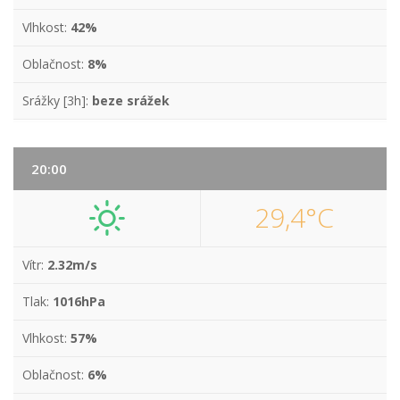
Vlhkost:
42%
Oblačnost:
8%
Srážky [3h]:
beze srážek
20:00
29,4°C
Vítr:
2.32m/s
Tlak:
1016hPa
Vlhkost:
57%
Oblačnost:
6%