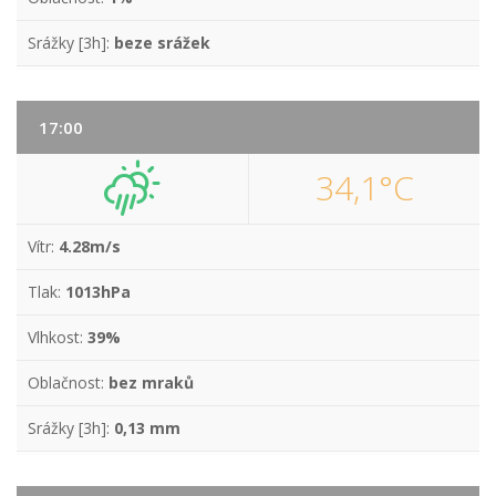
Srážky [3h]:
beze srážek
17:00
34,1°C
Vítr:
4.28m/s
Tlak:
1013hPa
Vlhkost:
39%
Oblačnost:
bez mraků
Srážky [3h]:
0,13 mm