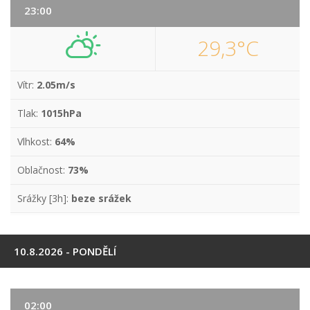
23:00
29,3°C
Vítr:
2.05m/s
Tlak:
1015hPa
Vlhkost:
64%
Oblačnost:
73%
Srážky [3h]:
beze srážek
10.8.2026 - PONDĚLÍ
02:00