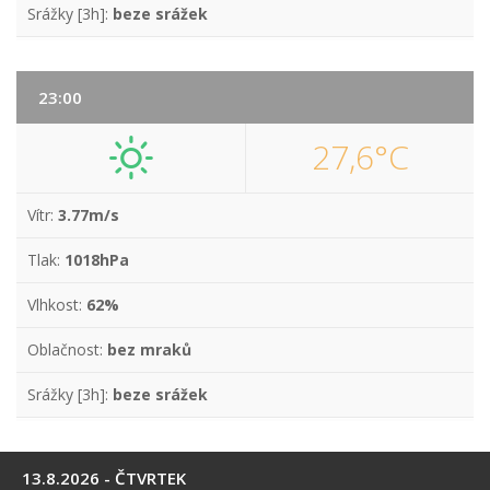
Srážky [3h]:
beze srážek
23:00
27,6°C
Vítr:
3.77m/s
Tlak:
1018hPa
Vlhkost:
62%
Oblačnost:
bez mraků
Srážky [3h]:
beze srážek
13.8.2026 - ČTVRTEK