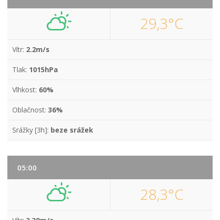
29,3°C
Vítr:
2.2m/s
Tlak:
1015hPa
Vlhkost:
60%
Oblačnost:
36%
Srážky [3h]:
beze srážek
05:00
28,3°C