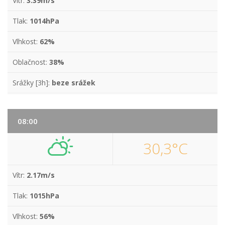
Vítr:
3.39m/s
Tlak:
1014hPa
Vlhkost:
62%
Oblačnost:
38%
Srážky [3h]:
beze srážek
08:00
30,3°C
Vítr:
2.17m/s
Tlak:
1015hPa
Vlhkost:
56%