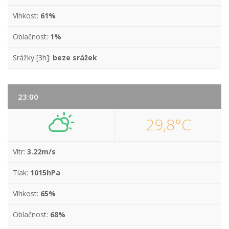
Vlhkost:
61%
Oblačnost:
1%
Srážky [3h]:
beze srážek
23:00
29,8°C
Vítr:
3.22m/s
Tlak:
1015hPa
Vlhkost:
65%
Oblačnost:
68%