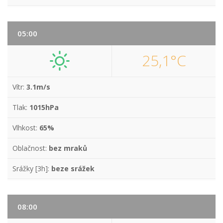
05:00
25,1°C
Vítr:
3.1m/s
Tlak:
1015hPa
Vlhkost:
65%
Oblačnost:
bez mraků
Srážky [3h]:
beze srážek
08:00