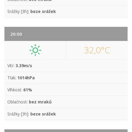
Srážky [3h]:
beze srážek
20:00
32,0°C
Vítr:
3.39m/s
Tlak:
1014hPa
Vlhkost:
61%
Oblačnost:
bez mraků
Srážky [3h]:
beze srážek