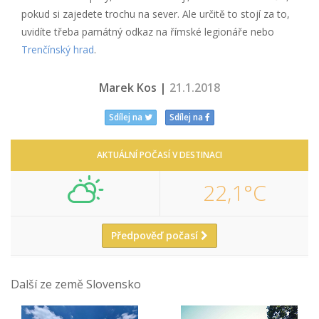
pokud si zajedete trochu na sever. Ale určitě to stojí za to,
uvidíte třeba památný odkaz na římské legionáře nebo
Trenčínský hrad
.
Marek Kos |
21.1.2018
Sdílej na
Sdílej na
AKTUÁLNÍ POČASÍ V DESTINACI
22,1°C
Předpověď počasí
Další ze země Slovensko