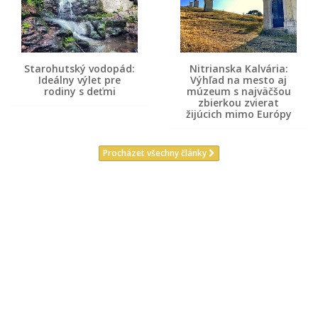
Starohutský vodopád:
Nitrianska Kalvária:
Ideálny výlet pre
Výhľad na mesto aj
rodiny s deťmi
múzeum s najväčšou
zbierkou zvierat
žijúcich mimo Európy
Procházet všechny články