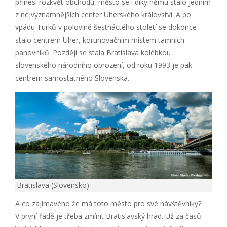
přinesl rozkvět obchodu, město se i díky němu stalo jedním
z nejvýznamnějších center Uherského království. A po
vpádu Turků v polovině šestnáctého století se dokonce
stalo centrem Uher, korunovačním místem tamních
panovníků. Později se stala Bratislava kolébkou
slovenského národního obrození, od roku 1993 je pak
centrem samostatného Slovenska.
Bratislava (Slovensko)
A co zajímavého že má toto město pro své návštěvníky?
V první řadě je třeba zmínit Bratislavský hrad. Už za časů