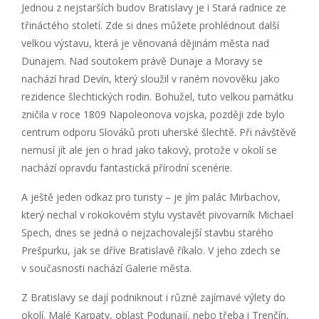
Jednou z nejstarších budov Bratislavy je i Stará radnice ze
třináctého století. Zde si dnes můžete prohlédnout další
velkou výstavu, která je věnovaná dějinám města nad
Dunajem. Nad soutokem právě Dunaje a Moravy se
nachází hrad Devín, který sloužil v raném novověku jako
rezidence šlechtických rodin. Bohužel, tuto velkou památku
zničila v roce 1809 Napoleonova vojska, později zde bylo
centrum odporu Slováků proti uherské šlechtě. Při návštěvě
nemusí jít ale jen o hrad jako takový, protože v okolí se
nachází opravdu fantastická přírodní scenérie.
A ještě jeden odkaz pro turisty – je jím palác Mirbachov,
který nechal v rokokovém stylu vystavět pivovarník Michael
Spech, dnes se jedná o nejzachovalejší stavbu starého
Prešpurku, jak se dříve Bratislavě říkalo. V jeho zdech se
v současnosti nachází Galerie města.
Z Bratislavy se dají podniknout i různé zajímavé výlety do
okolí. Malé Karpaty, oblast Podunají, nebo třeba i Trenčín,