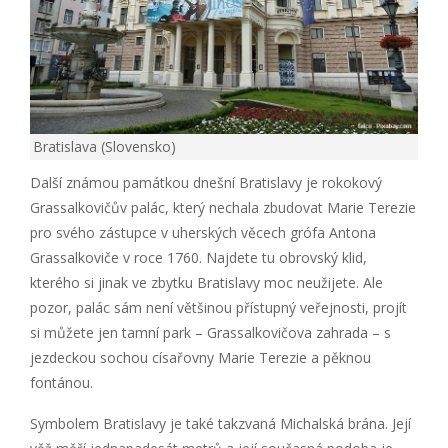
Bratislava (Slovensko)
Další známou památkou dnešní Bratislavy je rokokový
Grassalkovičův palác, který nechala zbudovat Marie Terezie
pro svého zástupce v uherských věcech grófa Antona
Grassalkoviče v roce 1760. Najdete tu obrovský klid,
kterého si jinak ve zbytku Bratislavy moc neužijete. Ale
pozor, palác sám není většinou přístupný veřejnosti, projít
si můžete jen tamní park – Grassalkovičova zahrada – s
jezdeckou sochou císařovny Marie Terezie a pěknou
fontánou.
Symbolem Bratislavy je také takzvaná Michalská brána. Její