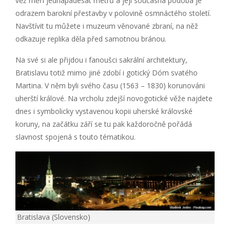
věž měří jednapadesát metrů a její současná podoba je
odrazem barokní přestavby v polovině osmnáctého století.
Navštívit tu můžete i muzeum věnované zbraní, na něž
odkazuje replika děla před samotnou bránou.
Na své si ale přijdou i fanoušci sakrální architektury,
Bratislavu totiž mimo jiné zdobí i gotický Dóm svatého
Martina. V něm byli svého času (1563 – 1830) korunováni
uherští králové. Na vrcholu zdejší novogotické věže najdete
dnes i symbolicky vystavenou kopii uherské královské
koruny, na začátku září se tu pak každoročně pořádá
slavnost spojená s touto tématikou.
Bratislava (Slovensko)