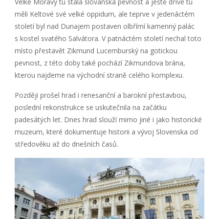
Velké Moravy tu stála slovanská pevnost a ještě dříve tu
měli Keltové své velké oppidum, ale teprve v jedenáctém
století byl nad Dunajem postaven olbřímí kamenný palác
s kostel svatého Salvátora. V patnáctém století nechal toto
místo přestavět Zikmund Lucemburský na gotickou
pevnost, z této doby také pochází Zikmundova brána,
kterou najdeme na východní straně celého komplexu.
Později prošel hrad i renesanční a barokní přestavbou,
poslední rekonstrukce se uskutečnila na začátku
padesátých let. Dnes hrad slouží mimo jiné i jako historické
muzeum, které dokumentuje historii a vývoj Slovenska od
středověku až do dnešních časů.